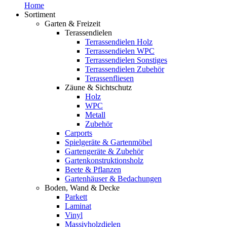
Home
Sortiment
Garten & Freizeit
Terassendielen
Terrassendielen Holz
Terrassendielen WPC
Terrassendielen Sonstiges
Terrassendielen Zubehör
Terassenfliesen
Zäune & Sichtschutz
Holz
WPC
Metall
Zubehör
Carports
Spielgeräte & Gartenmöbel
Gartengeräte & Zubehör
Gartenkonstruktionsholz
Beete & Pflanzen
Gartenhäuser & Bedachungen
Boden, Wand & Decke
Parkett
Laminat
Vinyl
Massivholzdielen