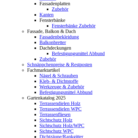
Fassadenplatten
Zubehör
Kanten
Fensterbänke
Fensterbänke Zubehör
Fassade, Balkon & Dach
Fassadenbekleidung
Balkonbretter
Dachdeckungen
Befestigungsmittel Abbund
Zubehör
Schnäppchenpreise & Restposten
Fachmarktartikel
Nägel & Schrauben
Kleb- & Dichtstoffe
Werkzeuge & Zubehör
Befestigungsmittel Abbund
Gartenkatalog 2025
Terrassendielen Holz
Terrassendielen WPC
Terrassenfliesen
Sichtschutz Holz
Sichtschutz Holz/WPC
Sichtschutz WPC
Dichtzäune/Rankgitter