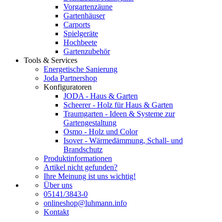
Vorgartenzäune
Gartenhäuser
Carports
Spielgeräte
Hochbeete
Gartenzubehör
Tools & Services
Energetische Sanierung
Joda Partnershop
Konfiguratoren
JODA - Haus & Garten
Scheerer - Holz für Haus & Garten
Traumgarten - Ideen & Systeme zur
Gartengestaltung
Osmo - Holz und Color
Isover - Wärmedämmung, Schall- und
Brandschutz
Produktinformationen
Artikel nicht gefunden?
Ihre Meinung ist uns wichtig!
Über uns
05141/3843-0
onlineshop@luhmann.info
Kontakt