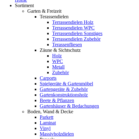
Sortiment
Garten & Freizeit
Terassendielen
Terrassendielen Holz
Terrassendielen WPC
Terrassendielen Sonstiges
Terrassendielen Zubehör
Terassenfliesen
Zäune & Sichtschutz
Holz
WPC
Metall
Zubehör
Carports
Spielgeräte & Gartenmöbel
Gartengeräte & Zubehör
Gartenkonstruktionsholz
Beete & Pflanzen
Gartenhäuser & Bedachungen
Boden, Wand & Decke
Parkett
Laminat
Vinyl
Massivholzdielen