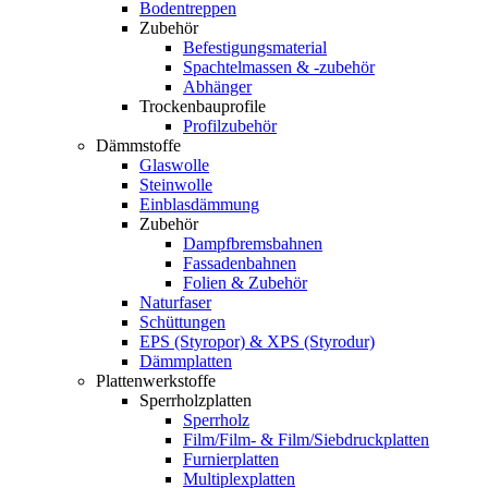
Bodentreppen
Zubehör
Befestigungsmaterial
Spachtelmassen & -zubehör
Abhänger
Trockenbauprofile
Profilzubehör
Dämmstoffe
Glaswolle
Steinwolle
Einblasdämmung
Zubehör
Dampfbremsbahnen
Fassadenbahnen
Folien & Zubehör
Naturfaser
Schüttungen
EPS (Styropor) & XPS (Styrodur)
Dämmplatten
Plattenwerkstoffe
Sperrholzplatten
Sperrholz
Film/Film- & Film/Siebdruckplatten
Furnierplatten
Multiplexplatten