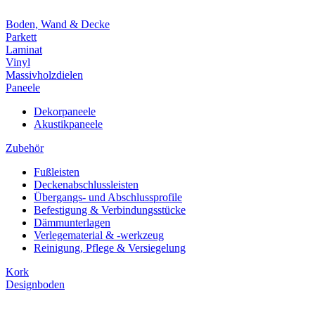
Boden, Wand & Decke
Parkett
Laminat
Vinyl
Massivholzdielen
Paneele
Dekorpaneele
Akustikpaneele
Zubehör
Fußleisten
Deckenabschlussleisten
Übergangs- und Abschlussprofile
Befestigung & Verbindungsstücke
Dämmunterlagen
Verlegematerial & -werkzeug
Reinigung, Pflege & Versiegelung
Kork
Designboden