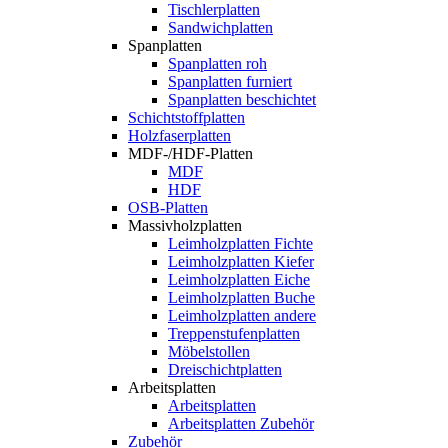
Tischlerplatten
Sandwichplatten
Spanplatten
Spanplatten roh
Spanplatten furniert
Spanplatten beschichtet
Schichtstoffplatten
Holzfaserplatten
MDF-/HDF-Platten
MDF
HDF
OSB-Platten
Massivholzplatten
Leimholzplatten Fichte
Leimholzplatten Kiefer
Leimholzplatten Eiche
Leimholzplatten Buche
Leimholzplatten andere
Treppenstufenplatten
Möbelstollen
Dreischichtplatten
Arbeitsplatten
Arbeitsplatten
Arbeitsplatten Zubehör
Zubehör