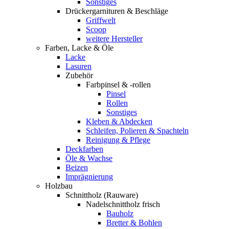
Sonstiges
Drückergarnituren & Beschläge
Griffwelt
Scoop
weitere Hersteller
Farben, Lacke & Öle
Lacke
Lasuren
Zubehör
Farbpinsel & -rollen
Pinsel
Rollen
Sonstiges
Kleben & Abdecken
Schleifen, Polieren & Spachteln
Reinigung & Pflege
Deckfarben
Öle & Wachse
Beizen
Imprägnierung
Holzbau
Schnittholz (Rauware)
Nadelschnittholz frisch
Bauholz
Bretter & Bohlen