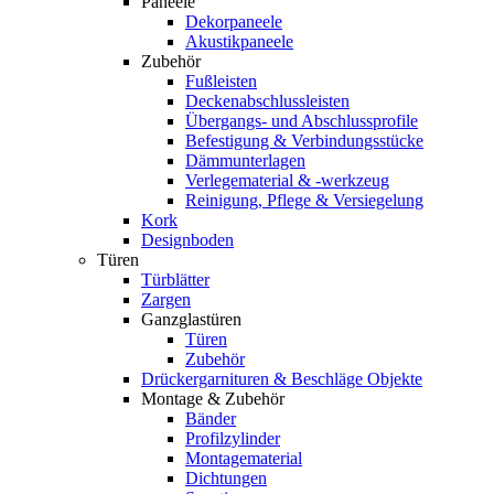
Paneele
Dekorpaneele
Akustikpaneele
Zubehör
Fußleisten
Deckenabschlussleisten
Übergangs- und Abschlussprofile
Befestigung & Verbindungsstücke
Dämmunterlagen
Verlegematerial & -werkzeug
Reinigung, Pflege & Versiegelung
Kork
Designboden
Türen
Türblätter
Zargen
Ganzglastüren
Türen
Zubehör
Drückergarnituren & Beschläge Objekte
Montage & Zubehör
Bänder
Profilzylinder
Montagematerial
Dichtungen