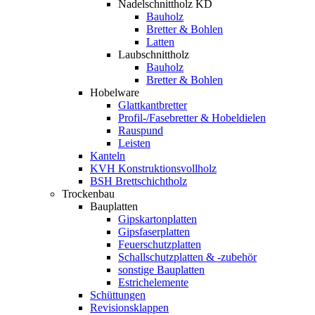
Nadelschnittholz KD
Bauholz
Bretter & Bohlen
Latten
Laubschnittholz
Bauholz
Bretter & Bohlen
Hobelware
Glattkantbretter
Profil-/Fasebretter & Hobeldielen
Rauspund
Leisten
Kanteln
KVH Konstruktionsvollholz
BSH Brettschichtholz
Trockenbau
Bauplatten
Gipskartonplatten
Gipsfaserplatten
Feuerschutzplatten
Schallschutzplatten & -zubehör
sonstige Bauplatten
Estrichelemente
Schüttungen
Revisionsklappen