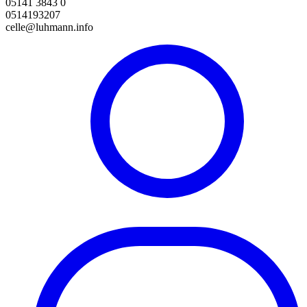
05141 3843 0
0514193207
celle@luhmann.info