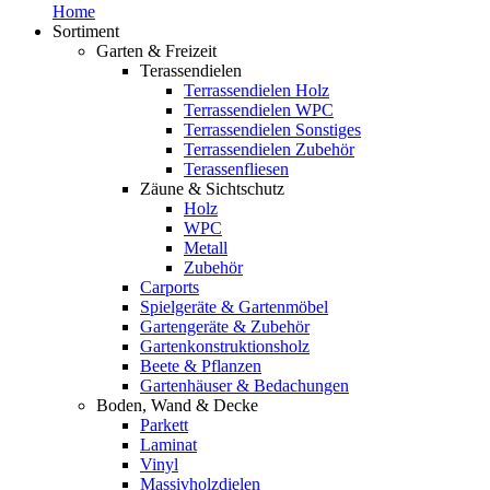
Home
Sortiment
Garten & Freizeit
Terassendielen
Terrassendielen Holz
Terrassendielen WPC
Terrassendielen Sonstiges
Terrassendielen Zubehör
Terassenfliesen
Zäune & Sichtschutz
Holz
WPC
Metall
Zubehör
Carports
Spielgeräte & Gartenmöbel
Gartengeräte & Zubehör
Gartenkonstruktionsholz
Beete & Pflanzen
Gartenhäuser & Bedachungen
Boden, Wand & Decke
Parkett
Laminat
Vinyl
Massivholzdielen