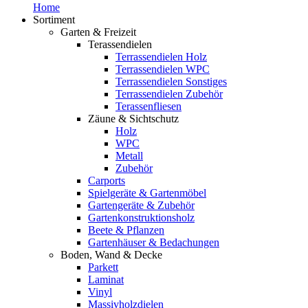
Home
Sortiment
Garten & Freizeit
Terassendielen
Terrassendielen Holz
Terrassendielen WPC
Terrassendielen Sonstiges
Terrassendielen Zubehör
Terassenfliesen
Zäune & Sichtschutz
Holz
WPC
Metall
Zubehör
Carports
Spielgeräte & Gartenmöbel
Gartengeräte & Zubehör
Gartenkonstruktionsholz
Beete & Pflanzen
Gartenhäuser & Bedachungen
Boden, Wand & Decke
Parkett
Laminat
Vinyl
Massivholzdielen