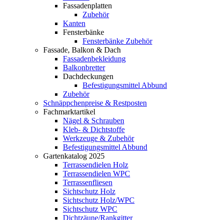
Fassadenplatten
Zubehör
Kanten
Fensterbänke
Fensterbänke Zubehör
Fassade, Balkon & Dach
Fassadenbekleidung
Balkonbretter
Dachdeckungen
Befestigungsmittel Abbund
Zubehör
Schnäppchenpreise & Restposten
Fachmarktartikel
Nägel & Schrauben
Kleb- & Dichtstoffe
Werkzeuge & Zubehör
Befestigungsmittel Abbund
Gartenkatalog 2025
Terrassendielen Holz
Terrassendielen WPC
Terrassenfliesen
Sichtschutz Holz
Sichtschutz Holz/WPC
Sichtschutz WPC
Dichtzäune/Rankgitter