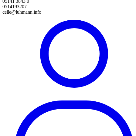
05141 3843 0
0514193207
celle@luhmann.info