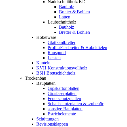
Nadelschnittholz KD
Bauholz
Bretter & Bohlen
Latten
Laubschnittholz
Bauholz
Bretter & Bohlen
Hobelware
Glattkantbretter
Profil-/Fasebretter & Hobeldielen
Rauspund
Leisten
Kanteln
KVH Konstruktionsvollholz
BSH Brettschichtholz
Trockenbau
Bauplatten
Gipskartonplatten
Gipsfaserplatten
Feuerschutzplatten
Schallschutzplatten & -zubehör
sonstige Bauplatten
Estrichelemente
Schüttungen
Revisionsklappen