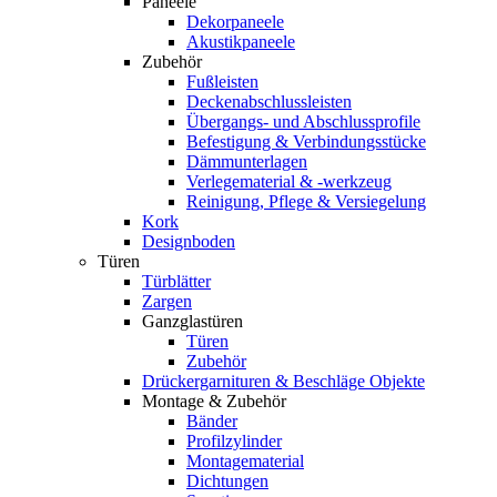
Paneele
Dekorpaneele
Akustikpaneele
Zubehör
Fußleisten
Deckenabschlussleisten
Übergangs- und Abschlussprofile
Befestigung & Verbindungsstücke
Dämmunterlagen
Verlegematerial & -werkzeug
Reinigung, Pflege & Versiegelung
Kork
Designboden
Türen
Türblätter
Zargen
Ganzglastüren
Türen
Zubehör
Drückergarnituren & Beschläge Objekte
Montage & Zubehör
Bänder
Profilzylinder
Montagematerial
Dichtungen