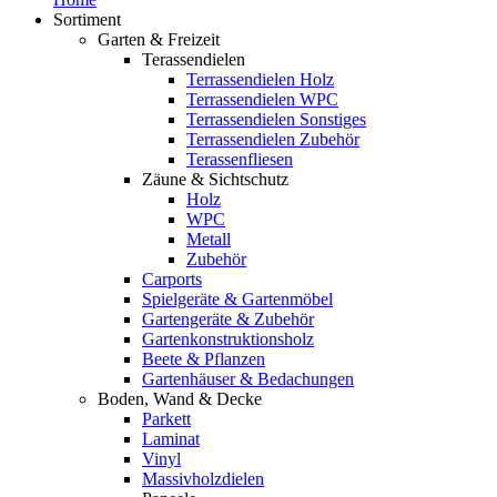
Sortiment
Garten & Freizeit
Terassendielen
Terrassendielen Holz
Terrassendielen WPC
Terrassendielen Sonstiges
Terrassendielen Zubehör
Terassenfliesen
Zäune & Sichtschutz
Holz
WPC
Metall
Zubehör
Carports
Spielgeräte & Gartenmöbel
Gartengeräte & Zubehör
Gartenkonstruktionsholz
Beete & Pflanzen
Gartenhäuser & Bedachungen
Boden, Wand & Decke
Parkett
Laminat
Vinyl
Massivholzdielen