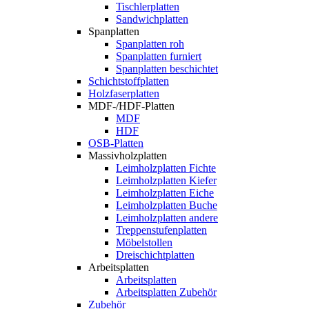
Tischlerplatten
Sandwichplatten
Spanplatten
Spanplatten roh
Spanplatten furniert
Spanplatten beschichtet
Schichtstoffplatten
Holzfaserplatten
MDF-/HDF-Platten
MDF
HDF
OSB-Platten
Massivholzplatten
Leimholzplatten Fichte
Leimholzplatten Kiefer
Leimholzplatten Eiche
Leimholzplatten Buche
Leimholzplatten andere
Treppenstufenplatten
Möbelstollen
Dreischichtplatten
Arbeitsplatten
Arbeitsplatten
Arbeitsplatten Zubehör
Zubehör