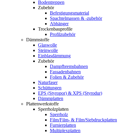
Bodentreppen
Zubehör
Befestigungsmaterial
Spachtelmassen & -zubehör
Abhänger
Trockenbauprofile
Profilzubehör
Dämmstoffe
Glaswolle
Steinwolle
Einblasdämmung
Zubehör
Dampfbremsbahnen
Fassadenbahnen
Folien & Zubehör
Naturfaser
Schüttungen
EPS (Styropor) & XPS (Styrodur)
Dämmplatten
Plattenwerkstoffe
Sperrholzplatten
Sperrholz
Film/Film- & Film/Siebdruckplatten
Furnierplatten
Multiplexplatten