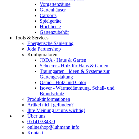
Vorgartenzäune
Gartenhäuser
Carports
Spielgeräte
Hochbeete
Gartenzubehör
Tools & Services
Energetische Sanierung
Joda Partnershop
Konfiguratoren
JODA - Haus & Garten
Scheerer - Holz für Haus & Garten
Traumgarten - Ideen & Systeme zur
Gartengestaltung
Osmo - Holz und Color
Isover - Wärmedämmung, Schall- und
Brandschutz
Produktinformationen
Artikel nicht gefunden?
Ihre Meinung ist uns wichtig!
Über uns
05141/3843-0
onlineshop@luhmann.info
Kontakt