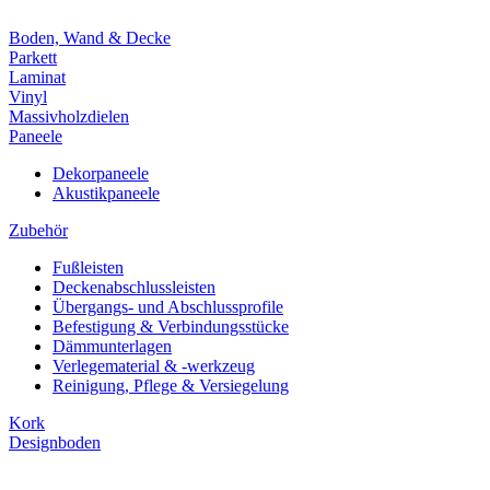
Boden, Wand & Decke
Parkett
Laminat
Vinyl
Massivholzdielen
Paneele
Dekorpaneele
Akustikpaneele
Zubehör
Fußleisten
Deckenabschlussleisten
Übergangs- und Abschlussprofile
Befestigung & Verbindungsstücke
Dämmunterlagen
Verlegematerial & -werkzeug
Reinigung, Pflege & Versiegelung
Kork
Designboden