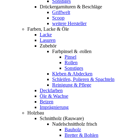
Sonstiges
Drückergarnituren & Beschläge
Griffwelt
Scoop
weitere Hersteller
Farben, Lacke & Öle
Lacke
Lasuren
Zubehör
Farbpinsel & -rollen
Pinsel
Rollen
Sonstiges
Kleben & Abdecken
Schleifen, Polieren & Spachteln
Reinigung & Pflege
Deckfarben
Öle & Wachse
Beizen
Imprägnierung
Holzbau
Schnittholz (Rauware)
Nadelschnittholz frisch
Bauholz
Bretter & Bohlen