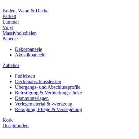
Boden, Wand & Decke
Parkett
Laminat
Vinyl
Massivholzdielen
Paneele
Dekorpaneele
Akustikpaneele
Zubehör
Fußleisten
Deckenabschlussleisten
Übergangs- und Abschlussprofile
Befestigung & Verbindungsstücke
Dämmunterlagen
Verlegematerial & -werkzeug
Reinigung, Pflege & Versiegelung
Kork
Designboden