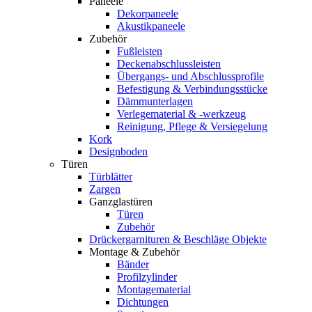
Paneele
Dekorpaneele
Akustikpaneele
Zubehör
Fußleisten
Deckenabschlussleisten
Übergangs- und Abschlussprofile
Befestigung & Verbindungsstücke
Dämmunterlagen
Verlegematerial & -werkzeug
Reinigung, Pflege & Versiegelung
Kork
Designboden
Türen
Türblätter
Zargen
Ganzglastüren
Türen
Zubehör
Drückergarnituren & Beschläge Objekte
Montage & Zubehör
Bänder
Profilzylinder
Montagematerial
Dichtungen