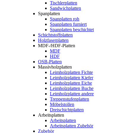
Tischlerplatten
Sandwichplatten
Spanplatten
Spanplatten roh
Spanplatten furniert
Spanplatten beschichtet
Schichtstoffplatten
Holzfaserplatten
MDF-/HDF-Platten
MDF
HDF
OSB-Platten
Massivholzplatten
Leimholzplatten Fichte
Leimholzplatten Kiefer
Leimholzplatten Eiche
Leimholzplatten Buche
Leimholzplatten andere
Treppenstufenplatten
Möbelstollen
Dreischichtplatten
Arbeitsplatten
Arbeitsplatten
Arbeitsplatten Zubehör
Zubehör