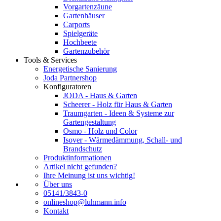
Vorgartenzäune
Gartenhäuser
Carports
Spielgeräte
Hochbeete
Gartenzubehör
Tools & Services
Energetische Sanierung
Joda Partnershop
Konfiguratoren
JODA - Haus & Garten
Scheerer - Holz für Haus & Garten
Traumgarten - Ideen & Systeme zur
Gartengestaltung
Osmo - Holz und Color
Isover - Wärmedämmung, Schall- und
Brandschutz
Produktinformationen
Artikel nicht gefunden?
Ihre Meinung ist uns wichtig!
Über uns
05141/3843-0
onlineshop@luhmann.info
Kontakt