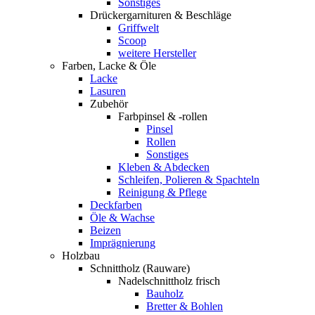
Sonstiges
Drückergarnituren & Beschläge
Griffwelt
Scoop
weitere Hersteller
Farben, Lacke & Öle
Lacke
Lasuren
Zubehör
Farbpinsel & -rollen
Pinsel
Rollen
Sonstiges
Kleben & Abdecken
Schleifen, Polieren & Spachteln
Reinigung & Pflege
Deckfarben
Öle & Wachse
Beizen
Imprägnierung
Holzbau
Schnittholz (Rauware)
Nadelschnittholz frisch
Bauholz
Bretter & Bohlen