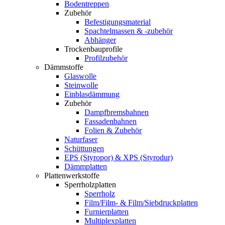
Bodentreppen
Zubehör
Befestigungsmaterial
Spachtelmassen & -zubehör
Abhänger
Trockenbauprofile
Profilzubehör
Dämmstoffe
Glaswolle
Steinwolle
Einblasdämmung
Zubehör
Dampfbremsbahnen
Fassadenbahnen
Folien & Zubehör
Naturfaser
Schüttungen
EPS (Styropor) & XPS (Styrodur)
Dämmplatten
Plattenwerkstoffe
Sperrholzplatten
Sperrholz
Film/Film- & Film/Siebdruckplatten
Furnierplatten
Multiplexplatten