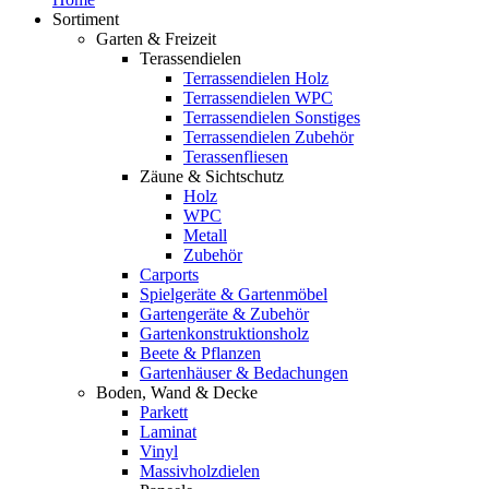
Sortiment
Garten & Freizeit
Terassendielen
Terrassendielen Holz
Terrassendielen WPC
Terrassendielen Sonstiges
Terrassendielen Zubehör
Terassenfliesen
Zäune & Sichtschutz
Holz
WPC
Metall
Zubehör
Carports
Spielgeräte & Gartenmöbel
Gartengeräte & Zubehör
Gartenkonstruktionsholz
Beete & Pflanzen
Gartenhäuser & Bedachungen
Boden, Wand & Decke
Parkett
Laminat
Vinyl
Massivholzdielen