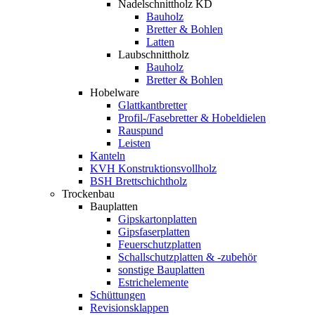
Nadelschnittholz KD
Bauholz
Bretter & Bohlen
Latten
Laubschnittholz
Bauholz
Bretter & Bohlen
Hobelware
Glattkantbretter
Profil-/Fasebretter & Hobeldielen
Rauspund
Leisten
Kanteln
KVH Konstruktionsvollholz
BSH Brettschichtholz
Trockenbau
Bauplatten
Gipskartonplatten
Gipsfaserplatten
Feuerschutzplatten
Schallschutzplatten & -zubehör
sonstige Bauplatten
Estrichelemente
Schüttungen
Revisionsklappen