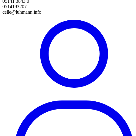
05141 3843 0
0514193207
celle@luhmann.info