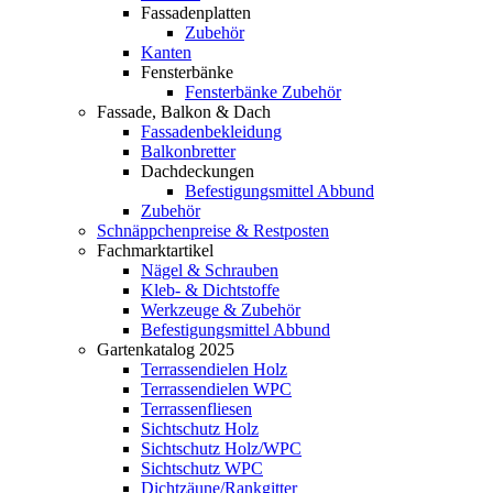
Fassadenplatten
Zubehör
Kanten
Fensterbänke
Fensterbänke Zubehör
Fassade, Balkon & Dach
Fassadenbekleidung
Balkonbretter
Dachdeckungen
Befestigungsmittel Abbund
Zubehör
Schnäppchenpreise & Restposten
Fachmarktartikel
Nägel & Schrauben
Kleb- & Dichtstoffe
Werkzeuge & Zubehör
Befestigungsmittel Abbund
Gartenkatalog 2025
Terrassendielen Holz
Terrassendielen WPC
Terrassenfliesen
Sichtschutz Holz
Sichtschutz Holz/WPC
Sichtschutz WPC
Dichtzäune/Rankgitter