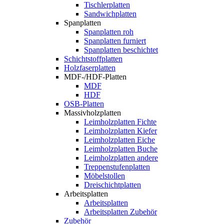
Tischlerplatten
Sandwichplatten
Spanplatten
Spanplatten roh
Spanplatten furniert
Spanplatten beschichtet
Schichtstoffplatten
Holzfaserplatten
MDF-/HDF-Platten
MDF
HDF
OSB-Platten
Massivholzplatten
Leimholzplatten Fichte
Leimholzplatten Kiefer
Leimholzplatten Eiche
Leimholzplatten Buche
Leimholzplatten andere
Treppenstufenplatten
Möbelstollen
Dreischichtplatten
Arbeitsplatten
Arbeitsplatten
Arbeitsplatten Zubehör
Zubehör