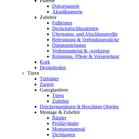
Paneele
Dekorpaneele
Akustikpaneele
Zubehör
Fußleisten
Deckenabschlussleisten
Übergangs- und Abschlussprofile
Befestigung & Verbindungsstücke
Dämmunterlagen
Verlegematerial & -werkzeug
Reinigung, Pflege & Versiegelung
Kork
Designboden
Türen
Türblätter
Zargen
Ganzglastüren
Türen
Zubehör
Drückergarnituren & Beschläge Objekte
Montage & Zubehör
Bänder
Profilzylinder
Montagematerial
Dichtungen