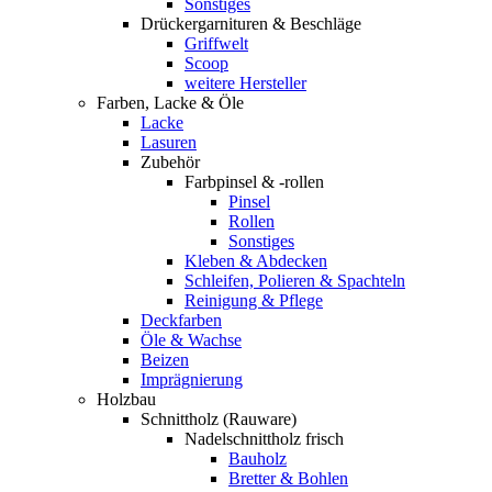
Sonstiges
Drückergarnituren & Beschläge
Griffwelt
Scoop
weitere Hersteller
Farben, Lacke & Öle
Lacke
Lasuren
Zubehör
Farbpinsel & -rollen
Pinsel
Rollen
Sonstiges
Kleben & Abdecken
Schleifen, Polieren & Spachteln
Reinigung & Pflege
Deckfarben
Öle & Wachse
Beizen
Imprägnierung
Holzbau
Schnittholz (Rauware)
Nadelschnittholz frisch
Bauholz
Bretter & Bohlen