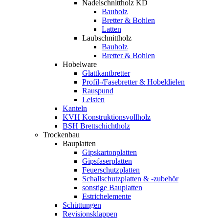
Nadelschnittholz KD
Bauholz
Bretter & Bohlen
Latten
Laubschnittholz
Bauholz
Bretter & Bohlen
Hobelware
Glattkantbretter
Profil-/Fasebretter & Hobeldielen
Rauspund
Leisten
Kanteln
KVH Konstruktionsvollholz
BSH Brettschichtholz
Trockenbau
Bauplatten
Gipskartonplatten
Gipsfaserplatten
Feuerschutzplatten
Schallschutzplatten & -zubehör
sonstige Bauplatten
Estrichelemente
Schüttungen
Revisionsklappen