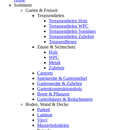
Sortiment
Garten & Freizeit
Terassendielen
Terrassendielen Holz
Terrassendielen WPC
Terrassendielen Sonstiges
Terrassendielen Zubehör
Terassenfliesen
Zäune & Sichtschutz
Holz
WPC
Metall
Zubehör
Carports
Spielgeräte & Gartenmöbel
Gartengeräte & Zubehör
Gartenkonstruktionsholz
Beete & Pflanzen
Gartenhäuser & Bedachungen
Boden, Wand & Decke
Parkett
Laminat
Vinyl
Massivholzdielen