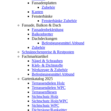
Fassadenplatten
Zubehör
Kanten
Fensterbänke
Fensterbänke Zubehör
Fassade, Balkon & Dach
Fassadenbekleidung
Balkonbretter
Dachdeckungen
Befestigungsmittel Abbund
Zubehör
Schnäppchenpreise & Restposten
Fachmarktartikel
Nägel & Schrauben
Kleb- & Dichtstoffe
Werkzeuge & Zubehör
Befestigungsmittel Abbund
Gartenkatalog 2025
Terrassendielen Holz
Terrassendielen WPC
Terrassenfliesen
Sichtschutz Holz
Sichtschutz Holz/WPC
Sichtschutz WPC
Dichtzäune/Rankgitter