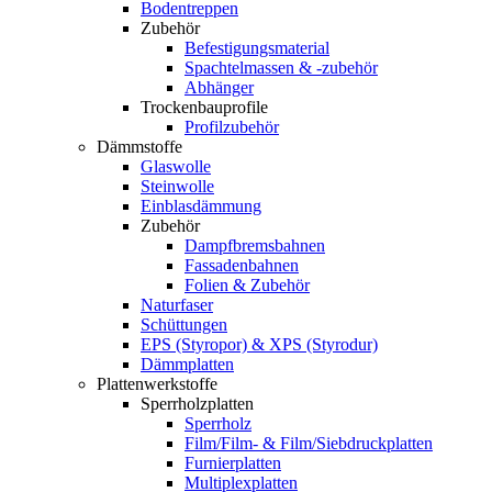
Bodentreppen
Zubehör
Befestigungsmaterial
Spachtelmassen & -zubehör
Abhänger
Trockenbauprofile
Profilzubehör
Dämmstoffe
Glaswolle
Steinwolle
Einblasdämmung
Zubehör
Dampfbremsbahnen
Fassadenbahnen
Folien & Zubehör
Naturfaser
Schüttungen
EPS (Styropor) & XPS (Styrodur)
Dämmplatten
Plattenwerkstoffe
Sperrholzplatten
Sperrholz
Film/Film- & Film/Siebdruckplatten
Furnierplatten
Multiplexplatten