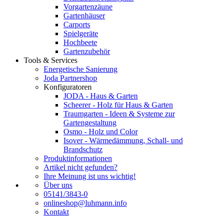
Vorgartenzäune
Gartenhäuser
Carports
Spielgeräte
Hochbeete
Gartenzubehör
Tools & Services
Energetische Sanierung
Joda Partnershop
Konfiguratoren
JODA - Haus & Garten
Scheerer - Holz für Haus & Garten
Traumgarten - Ideen & Systeme zur
Gartengestaltung
Osmo - Holz und Color
Isover - Wärmedämmung, Schall- und
Brandschutz
Produktinformationen
Artikel nicht gefunden?
Ihre Meinung ist uns wichtig!
Über uns
05141/3843-0
onlineshop@luhmann.info
Kontakt