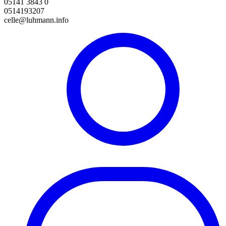
05141 3843 0
0514193207
celle@luhmann.info