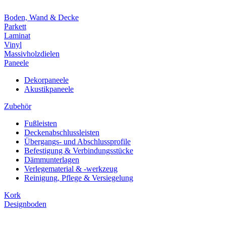
Boden, Wand & Decke
Parkett
Laminat
Vinyl
Massivholzdielen
Paneele
Dekorpaneele
Akustikpaneele
Zubehör
Fußleisten
Deckenabschlussleisten
Übergangs- und Abschlussprofile
Befestigung & Verbindungsstücke
Dämmunterlagen
Verlegematerial & -werkzeug
Reinigung, Pflege & Versiegelung
Kork
Designboden