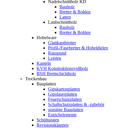
Nadelschnittholz KD
Bauholz
Bretter & Bohlen
Latten
Laubschnittholz
Bauholz
Bretter & Bohlen
Hobelware
Glattkantbretter
Profil-/Fasebretter & Hobeldielen
Rauspund
Leisten
Kanteln
KVH Konstruktionsvollholz
BSH Brettschichtholz
Trockenbau
Bauplatten
Gipskartonplatten
Gipsfaserplatten
Feuerschutzplatten
Schallschutzplatten & -zubehör
sonstige Bauplatten
Estrichelemente
Schüttungen
Revisionsklappen