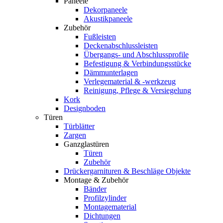
Paneele
Dekorpaneele
Akustikpaneele
Zubehör
Fußleisten
Deckenabschlussleisten
Übergangs- und Abschlussprofile
Befestigung & Verbindungsstücke
Dämmunterlagen
Verlegematerial & -werkzeug
Reinigung, Pflege & Versiegelung
Kork
Designboden
Türen
Türblätter
Zargen
Ganzglastüren
Türen
Zubehör
Drückergarnituren & Beschläge Objekte
Montage & Zubehör
Bänder
Profilzylinder
Montagematerial
Dichtungen