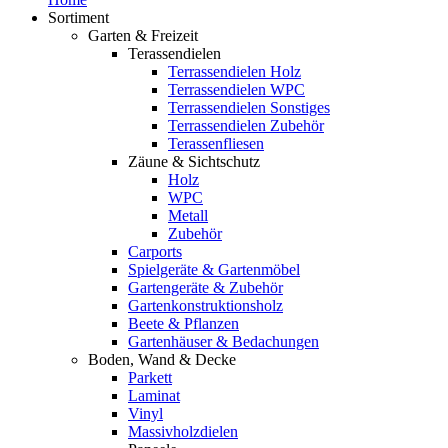
Sortiment
Garten & Freizeit
Terassendielen
Terrassendielen Holz
Terrassendielen WPC
Terrassendielen Sonstiges
Terrassendielen Zubehör
Terassenfliesen
Zäune & Sichtschutz
Holz
WPC
Metall
Zubehör
Carports
Spielgeräte & Gartenmöbel
Gartengeräte & Zubehör
Gartenkonstruktionsholz
Beete & Pflanzen
Gartenhäuser & Bedachungen
Boden, Wand & Decke
Parkett
Laminat
Vinyl
Massivholzdielen