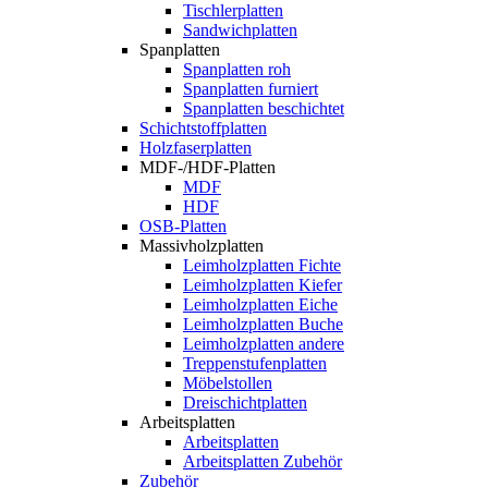
Tischlerplatten
Sandwichplatten
Spanplatten
Spanplatten roh
Spanplatten furniert
Spanplatten beschichtet
Schichtstoffplatten
Holzfaserplatten
MDF-/HDF-Platten
MDF
HDF
OSB-Platten
Massivholzplatten
Leimholzplatten Fichte
Leimholzplatten Kiefer
Leimholzplatten Eiche
Leimholzplatten Buche
Leimholzplatten andere
Treppenstufenplatten
Möbelstollen
Dreischichtplatten
Arbeitsplatten
Arbeitsplatten
Arbeitsplatten Zubehör
Zubehör