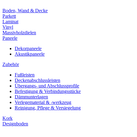
Boden, Wand & Decke
Parkett
Laminat
Vinyl
Massivholzdielen
Paneele
Dekorpaneele
Akustikpaneele
Zubehör
Fußleisten
Deckenabschlussleisten
Übergangs- und Abschlussprofile
Befestigung & Verbindungsstücke
Dämmunterlagen
Verlegematerial & -werkzeug
Reinigung, Pflege & Versiegelung
Kork
Designboden