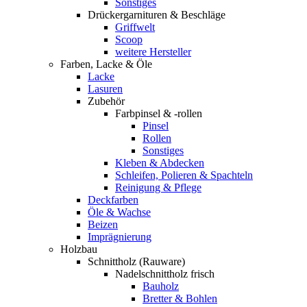
Sonstiges
Drückergarnituren & Beschläge
Griffwelt
Scoop
weitere Hersteller
Farben, Lacke & Öle
Lacke
Lasuren
Zubehör
Farbpinsel & -rollen
Pinsel
Rollen
Sonstiges
Kleben & Abdecken
Schleifen, Polieren & Spachteln
Reinigung & Pflege
Deckfarben
Öle & Wachse
Beizen
Imprägnierung
Holzbau
Schnittholz (Rauware)
Nadelschnittholz frisch
Bauholz
Bretter & Bohlen