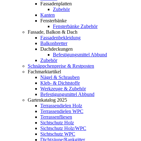
Fassadenplatten
Zubehör
Kanten
Fensterbänke
Fensterbänke Zubehör
Fassade, Balkon & Dach
Fassadenbekleidung
Balkonbretter
Dachdeckungen
Befestigungsmittel Abbund
Zubehör
Schnäppchenpreise & Restposten
Fachmarktartikel
Nägel & Schrauben
Kleb- & Dichtstoffe
Werkzeuge & Zubehör
Befestigungsmittel Abbund
Gartenkatalog 2025
Terrassendielen Holz
Terrassendielen WPC
Terrassenfliesen
Sichtschutz Holz
Sichtschutz Holz/WPC
Sichtschutz WPC
Dichtzäune/Rankgitter