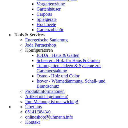
Vorgartenzäune
Gartenhäuser
Carports
Spielgeräte
Hochbeete
Gartenzubehör
Tools & Services
Energetische Sanierung
Joda Partnershop
Konfiguratoren
JODA - Haus & Garten
Scheerer - Holz für Haus & Garten
Traumgarten - Ideen & Systeme zur
Gartengestaltung
Osmo - Holz und Color
Isover - Wärmedämmung, Schall- und
Brandschutz
Produktinformationen
Artikel nicht gefunden?
Ihre Meinung ist uns wichtig!
Über uns
05141/3843-0
onlineshop@luhmann.info
Kontakt