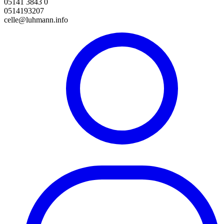
05141 3843 0
0514193207
celle@luhmann.info