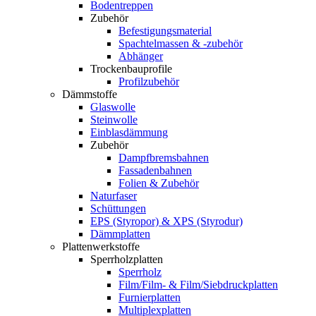
Bodentreppen
Zubehör
Befestigungsmaterial
Spachtelmassen & -zubehör
Abhänger
Trockenbauprofile
Profilzubehör
Dämmstoffe
Glaswolle
Steinwolle
Einblasdämmung
Zubehör
Dampfbremsbahnen
Fassadenbahnen
Folien & Zubehör
Naturfaser
Schüttungen
EPS (Styropor) & XPS (Styrodur)
Dämmplatten
Plattenwerkstoffe
Sperrholzplatten
Sperrholz
Film/Film- & Film/Siebdruckplatten
Furnierplatten
Multiplexplatten