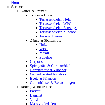
Home
Sortiment
Garten & Freizeit
Terassendielen
Terrassendielen Holz
Terrassendielen WPC
Terrassendielen Sonstiges
Terrassendielen Zubehör
Terassenfliesen
Zäune & Sichtschutz
Holz
WPC
Metall
Zubehör
Carports
Spielgeräte & Gartenmöbel
Gartengeräte & Zubehör
Gartenkonstruktionsholz
Beete & Pflanzen
Gartenhäuser & Bedachungen
Boden, Wand & Decke
Parkett
Laminat
Vinyl
Massivholzdielen