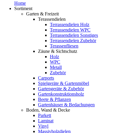
Home
Sortiment
Garten & Freizeit
Terassendielen
Terrassendielen Holz
Terrassendielen WPC
Terrassendielen Sonstiges
Terrassendielen Zubehör
Terassenfliesen
Zäune & Sichtschutz
Holz
WPC
Metall
Zubehör
Carports
Spielgeräte & Gartenmöbel
Gartengeräte & Zubehör
Gartenkonstruktionsholz
Beete & Pflanzen
Gartenhäuser & Bedachungen
Boden, Wand & Decke
Parkett
Laminat
Vinyl
Massivholzdielen