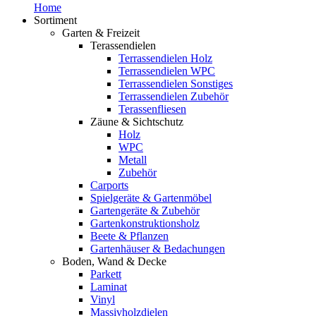
Home
Sortiment
Garten & Freizeit
Terassendielen
Terrassendielen Holz
Terrassendielen WPC
Terrassendielen Sonstiges
Terrassendielen Zubehör
Terassenfliesen
Zäune & Sichtschutz
Holz
WPC
Metall
Zubehör
Carports
Spielgeräte & Gartenmöbel
Gartengeräte & Zubehör
Gartenkonstruktionsholz
Beete & Pflanzen
Gartenhäuser & Bedachungen
Boden, Wand & Decke
Parkett
Laminat
Vinyl
Massivholzdielen