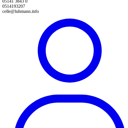
05141 3843 0
0514193207
celle@luhmann.info