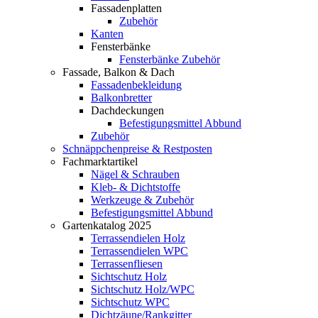
Fassadenplatten
Zubehör
Kanten
Fensterbänke
Fensterbänke Zubehör
Fassade, Balkon & Dach
Fassadenbekleidung
Balkonbretter
Dachdeckungen
Befestigungsmittel Abbund
Zubehör
Schnäppchenpreise & Restposten
Fachmarktartikel
Nägel & Schrauben
Kleb- & Dichtstoffe
Werkzeuge & Zubehör
Befestigungsmittel Abbund
Gartenkatalog 2025
Terrassendielen Holz
Terrassendielen WPC
Terrassenfliesen
Sichtschutz Holz
Sichtschutz Holz/WPC
Sichtschutz WPC
Dichtzäune/Rankgitter