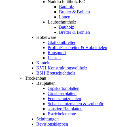
Nadelschnittholz KD
Bauholz
Bretter & Bohlen
Latten
Laubschnittholz
Bauholz
Bretter & Bohlen
Hobelware
Glattkantbretter
Profil-/Fasebretter & Hobeldielen
Rauspund
Leisten
Kanteln
KVH Konstruktionsvollholz
BSH Brettschichtholz
Trockenbau
Bauplatten
Gipskartonplatten
Gipsfaserplatten
Feuerschutzplatten
Schallschutzplatten & -zubehör
sonstige Bauplatten
Estrichelemente
Schüttungen
Revisionsklappen