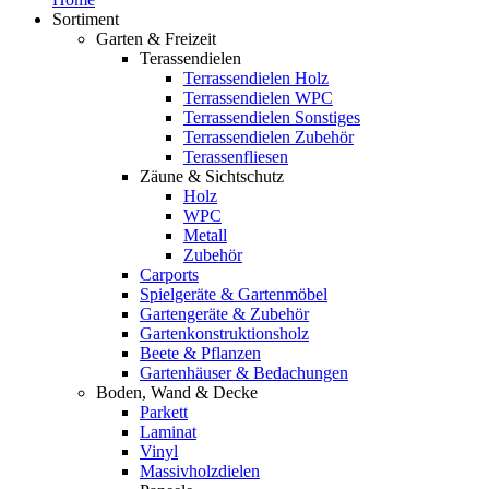
Sortiment
Garten & Freizeit
Terassendielen
Terrassendielen Holz
Terrassendielen WPC
Terrassendielen Sonstiges
Terrassendielen Zubehör
Terassenfliesen
Zäune & Sichtschutz
Holz
WPC
Metall
Zubehör
Carports
Spielgeräte & Gartenmöbel
Gartengeräte & Zubehör
Gartenkonstruktionsholz
Beete & Pflanzen
Gartenhäuser & Bedachungen
Boden, Wand & Decke
Parkett
Laminat
Vinyl
Massivholzdielen