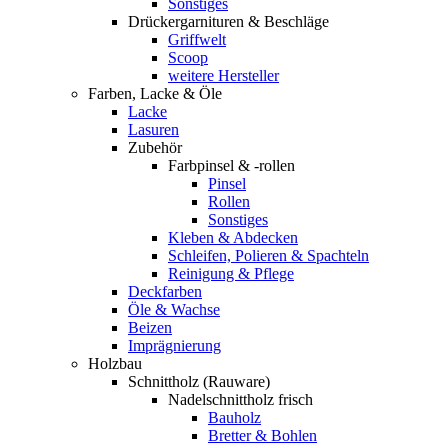
Sonstiges
Drückergarnituren & Beschläge
Griffwelt
Scoop
weitere Hersteller
Farben, Lacke & Öle
Lacke
Lasuren
Zubehör
Farbpinsel & -rollen
Pinsel
Rollen
Sonstiges
Kleben & Abdecken
Schleifen, Polieren & Spachteln
Reinigung & Pflege
Deckfarben
Öle & Wachse
Beizen
Imprägnierung
Holzbau
Schnittholz (Rauware)
Nadelschnittholz frisch
Bauholz
Bretter & Bohlen