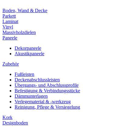
Boden, Wand & Decke
Parkett
Laminat
Vinyl
Massivholzdielen
Paneele
Dekorpaneele
Akustikpaneele
Zubehör
Fußleisten
Deckenabschlussleisten
Übergangs- und Abschlussprofile
Befestigung & Verbindungsstücke
Dämmunterlagen
Verlegematerial & -werkzeug
Reinigung, Pflege & Versiegelung
Kork
Designboden