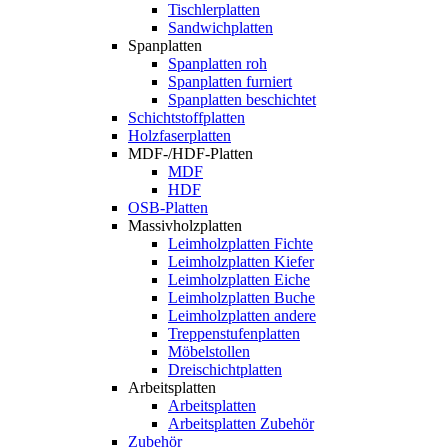
Tischlerplatten
Sandwichplatten
Spanplatten
Spanplatten roh
Spanplatten furniert
Spanplatten beschichtet
Schichtstoffplatten
Holzfaserplatten
MDF-/HDF-Platten
MDF
HDF
OSB-Platten
Massivholzplatten
Leimholzplatten Fichte
Leimholzplatten Kiefer
Leimholzplatten Eiche
Leimholzplatten Buche
Leimholzplatten andere
Treppenstufenplatten
Möbelstollen
Dreischichtplatten
Arbeitsplatten
Arbeitsplatten
Arbeitsplatten Zubehör
Zubehör