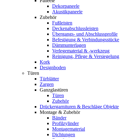
Paneele
Dekorpaneele
Akustikpaneele
Zubehör
Fußleisten
Deckenabschlussleisten
Übergangs- und Abschlussprofile
Befestigung & Verbindungsstücke
Dämmunterlagen
Verlegematerial & -werkzeug
Reinigung, Pflege & Versiegelung
Kork
Designboden
Türen
Türblätter
Zargen
Ganzglastüren
Türen
Zubehör
Drückergarnituren & Beschläge Objekte
Montage & Zubehör
Bänder
Profilzylinder
Montagematerial
Dichtungen