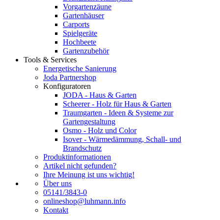
Vorgartenzäune
Gartenhäuser
Carports
Spielgeräte
Hochbeete
Gartenzubehör
Tools & Services
Energetische Sanierung
Joda Partnershop
Konfiguratoren
JODA - Haus & Garten
Scheerer - Holz für Haus & Garten
Traumgarten - Ideen & Systeme zur
Gartengestaltung
Osmo - Holz und Color
Isover - Wärmedämmung, Schall- und
Brandschutz
Produktinformationen
Artikel nicht gefunden?
Ihre Meinung ist uns wichtig!
Über uns
05141/3843-0
onlineshop@luhmann.info
Kontakt