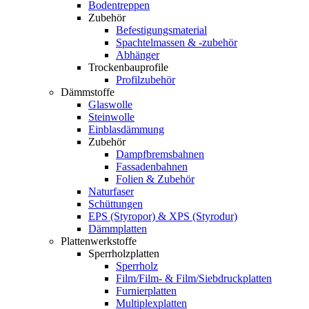
Bodentreppen
Zubehör
Befestigungsmaterial
Spachtelmassen & -zubehör
Abhänger
Trockenbauprofile
Profilzubehör
Dämmstoffe
Glaswolle
Steinwolle
Einblasdämmung
Zubehör
Dampfbremsbahnen
Fassadenbahnen
Folien & Zubehör
Naturfaser
Schüttungen
EPS (Styropor) & XPS (Styrodur)
Dämmplatten
Plattenwerkstoffe
Sperrholzplatten
Sperrholz
Film/Film- & Film/Siebdruckplatten
Furnierplatten
Multiplexplatten