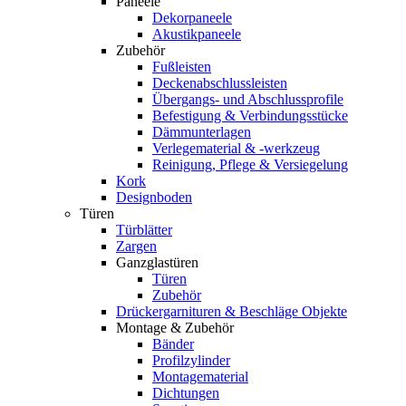
Paneele
Dekorpaneele
Akustikpaneele
Zubehör
Fußleisten
Deckenabschlussleisten
Übergangs- und Abschlussprofile
Befestigung & Verbindungsstücke
Dämmunterlagen
Verlegematerial & -werkzeug
Reinigung, Pflege & Versiegelung
Kork
Designboden
Türen
Türblätter
Zargen
Ganzglastüren
Türen
Zubehör
Drückergarnituren & Beschläge Objekte
Montage & Zubehör
Bänder
Profilzylinder
Montagematerial
Dichtungen