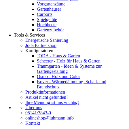
Vorgartenzäune
Gartenhäuser
Carports
Spielgeräte
Hochbeete
Gartenzubehör
Tools & Services
Energetische Sanierung
Joda Partnershop
Konfiguratoren
JODA - Haus & Garten
Scheerer - Holz für Haus & Garten
Traumgarten - Ideen & Systeme zur
Gartengestaltung
Osmo - Holz und Color
Isover - Wärmedämmung, Schall- und
Brandschutz
Produktinformationen
Artikel nicht gefunden?
Ihre Meinung ist uns wichtig!
Über uns
05141/3843-0
onlineshop@luhmann.info
Kontakt