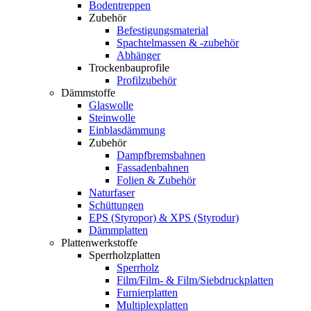
Bodentreppen
Zubehör
Befestigungsmaterial
Spachtelmassen & -zubehör
Abhänger
Trockenbauprofile
Profilzubehör
Dämmstoffe
Glaswolle
Steinwolle
Einblasdämmung
Zubehör
Dampfbremsbahnen
Fassadenbahnen
Folien & Zubehör
Naturfaser
Schüttungen
EPS (Styropor) & XPS (Styrodur)
Dämmplatten
Plattenwerkstoffe
Sperrholzplatten
Sperrholz
Film/Film- & Film/Siebdruckplatten
Furnierplatten
Multiplexplatten