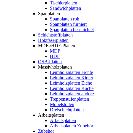
Tischlerplatten
Sandwichplatten
Spanplatten
Spanplatten roh
Spanplatten furniert
Spanplatten beschichtet
Schichtstoffplatten
Holzfaserplatten
MDF-/HDF-Platten
MDF
HDF
OSB-Platten
Massivholzplatten
Leimholzplatten Fichte
Leimholzplatten Kiefer
Leimholzplatten Eiche
Leimholzplatten Buche
Leimholzplatten andere
Treppenstufenplatten
Möbelstollen
Dreischichtplatten
Arbeitsplatten
Arbeitsplatten
Arbeitsplatten Zubehör
Zubehör