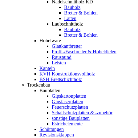
Nadelschnittholz KD
Bauholz
Bretter & Bohlen
Latten
Laubschnittholz
Bauholz
Bretter & Bohlen
Hobelware
Glattkantbretter
Profil-/Fasebretter & Hobeldielen
Rauspund
Leisten
Kanteln
KVH Konstruktionsvollholz
BSH Brettschichtholz
Trockenbau
Bauplatten
Gipskartonplatten
Gipsfaserplatten
Feuerschutzplatten
Schallschutzplatten & -zubehör
sonstige Bauplatten
Estrichelemente
Schüttungen
Revisionsklappen