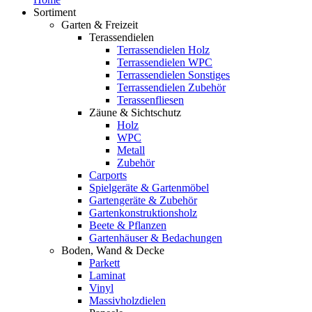
Sortiment
Garten & Freizeit
Terassendielen
Terrassendielen Holz
Terrassendielen WPC
Terrassendielen Sonstiges
Terrassendielen Zubehör
Terassenfliesen
Zäune & Sichtschutz
Holz
WPC
Metall
Zubehör
Carports
Spielgeräte & Gartenmöbel
Gartengeräte & Zubehör
Gartenkonstruktionsholz
Beete & Pflanzen
Gartenhäuser & Bedachungen
Boden, Wand & Decke
Parkett
Laminat
Vinyl
Massivholzdielen