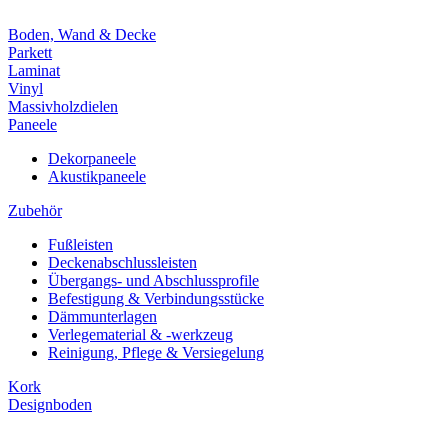
Boden, Wand & Decke
Parkett
Laminat
Vinyl
Massivholzdielen
Paneele
Dekorpaneele
Akustikpaneele
Zubehör
Fußleisten
Deckenabschlussleisten
Übergangs- und Abschlussprofile
Befestigung & Verbindungsstücke
Dämmunterlagen
Verlegematerial & -werkzeug
Reinigung, Pflege & Versiegelung
Kork
Designboden