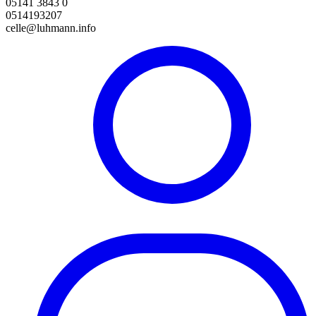
05141 3843 0
0514193207
celle@luhmann.info