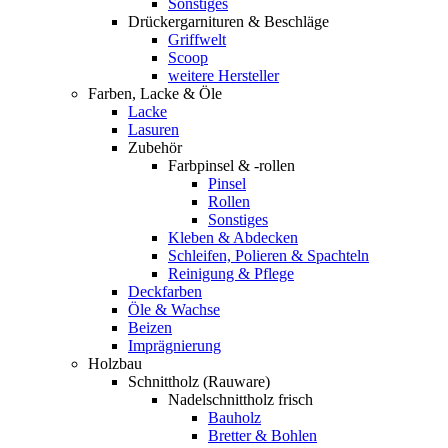
Sonstiges
Drückergarnituren & Beschläge
Griffwelt
Scoop
weitere Hersteller
Farben, Lacke & Öle
Lacke
Lasuren
Zubehör
Farbpinsel & -rollen
Pinsel
Rollen
Sonstiges
Kleben & Abdecken
Schleifen, Polieren & Spachteln
Reinigung & Pflege
Deckfarben
Öle & Wachse
Beizen
Imprägnierung
Holzbau
Schnittholz (Rauware)
Nadelschnittholz frisch
Bauholz
Bretter & Bohlen