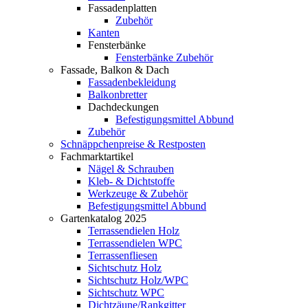
Fassadenplatten
Zubehör
Kanten
Fensterbänke
Fensterbänke Zubehör
Fassade, Balkon & Dach
Fassadenbekleidung
Balkonbretter
Dachdeckungen
Befestigungsmittel Abbund
Zubehör
Schnäppchenpreise & Restposten
Fachmarktartikel
Nägel & Schrauben
Kleb- & Dichtstoffe
Werkzeuge & Zubehör
Befestigungsmittel Abbund
Gartenkatalog 2025
Terrassendielen Holz
Terrassendielen WPC
Terrassenfliesen
Sichtschutz Holz
Sichtschutz Holz/WPC
Sichtschutz WPC
Dichtzäune/Rankgitter