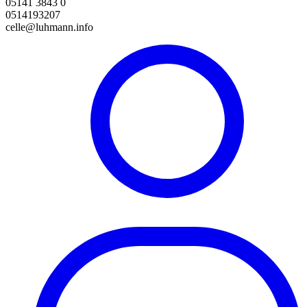
05141 3843 0
0514193207
celle@luhmann.info