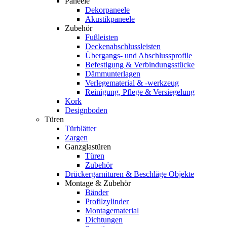
Paneele
Dekorpaneele
Akustikpaneele
Zubehör
Fußleisten
Deckenabschlussleisten
Übergangs- und Abschlussprofile
Befestigung & Verbindungsstücke
Dämmunterlagen
Verlegematerial & -werkzeug
Reinigung, Pflege & Versiegelung
Kork
Designboden
Türen
Türblätter
Zargen
Ganzglastüren
Türen
Zubehör
Drückergarnituren & Beschläge Objekte
Montage & Zubehör
Bänder
Profilzylinder
Montagematerial
Dichtungen