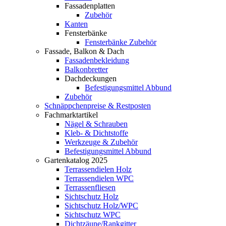
Fassadenplatten
Zubehör
Kanten
Fensterbänke
Fensterbänke Zubehör
Fassade, Balkon & Dach
Fassadenbekleidung
Balkonbretter
Dachdeckungen
Befestigungsmittel Abbund
Zubehör
Schnäppchenpreise & Restposten
Fachmarktartikel
Nägel & Schrauben
Kleb- & Dichtstoffe
Werkzeuge & Zubehör
Befestigungsmittel Abbund
Gartenkatalog 2025
Terrassendielen Holz
Terrassendielen WPC
Terrassenfliesen
Sichtschutz Holz
Sichtschutz Holz/WPC
Sichtschutz WPC
Dichtzäune/Rankgitter