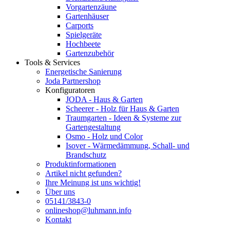
Vorgartenzäune
Gartenhäuser
Carports
Spielgeräte
Hochbeete
Gartenzubehör
Tools & Services
Energetische Sanierung
Joda Partnershop
Konfiguratoren
JODA - Haus & Garten
Scheerer - Holz für Haus & Garten
Traumgarten - Ideen & Systeme zur
Gartengestaltung
Osmo - Holz und Color
Isover - Wärmedämmung, Schall- und
Brandschutz
Produktinformationen
Artikel nicht gefunden?
Ihre Meinung ist uns wichtig!
Über uns
05141/3843-0
onlineshop@luhmann.info
Kontakt