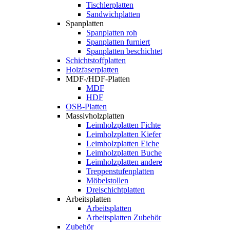
Tischlerplatten
Sandwichplatten
Spanplatten
Spanplatten roh
Spanplatten furniert
Spanplatten beschichtet
Schichtstoffplatten
Holzfaserplatten
MDF-/HDF-Platten
MDF
HDF
OSB-Platten
Massivholzplatten
Leimholzplatten Fichte
Leimholzplatten Kiefer
Leimholzplatten Eiche
Leimholzplatten Buche
Leimholzplatten andere
Treppenstufenplatten
Möbelstollen
Dreischichtplatten
Arbeitsplatten
Arbeitsplatten
Arbeitsplatten Zubehör
Zubehör