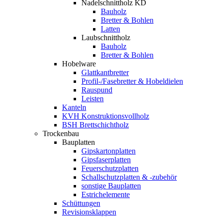
Nadelschnittholz KD
Bauholz
Bretter & Bohlen
Latten
Laubschnittholz
Bauholz
Bretter & Bohlen
Hobelware
Glattkantbretter
Profil-/Fasebretter & Hobeldielen
Rauspund
Leisten
Kanteln
KVH Konstruktionsvollholz
BSH Brettschichtholz
Trockenbau
Bauplatten
Gipskartonplatten
Gipsfaserplatten
Feuerschutzplatten
Schallschutzplatten & -zubehör
sonstige Bauplatten
Estrichelemente
Schüttungen
Revisionsklappen