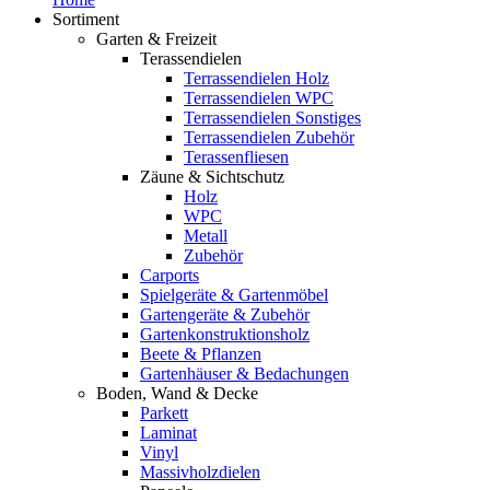
Sortiment
Garten & Freizeit
Terassendielen
Terrassendielen Holz
Terrassendielen WPC
Terrassendielen Sonstiges
Terrassendielen Zubehör
Terassenfliesen
Zäune & Sichtschutz
Holz
WPC
Metall
Zubehör
Carports
Spielgeräte & Gartenmöbel
Gartengeräte & Zubehör
Gartenkonstruktionsholz
Beete & Pflanzen
Gartenhäuser & Bedachungen
Boden, Wand & Decke
Parkett
Laminat
Vinyl
Massivholzdielen