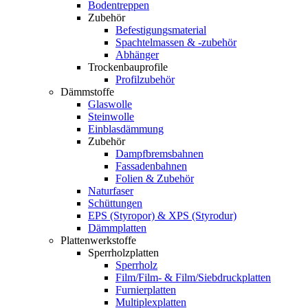
Bodentreppen
Zubehör
Befestigungsmaterial
Spachtelmassen & -zubehör
Abhänger
Trockenbauprofile
Profilzubehör
Dämmstoffe
Glaswolle
Steinwolle
Einblasdämmung
Zubehör
Dampfbremsbahnen
Fassadenbahnen
Folien & Zubehör
Naturfaser
Schüttungen
EPS (Styropor) & XPS (Styrodur)
Dämmplatten
Plattenwerkstoffe
Sperrholzplatten
Sperrholz
Film/Film- & Film/Siebdruckplatten
Furnierplatten
Multiplexplatten