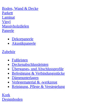
Boden, Wand & Decke
Parkett
Laminat
Vinyl
Massivholzdielen
Paneele
Dekorpaneele
Akustikpaneele
Zubehör
Fußleisten
Deckenabschlussleisten
Übergangs- und Abschlussprofile
Befestigung & Verbindungsstücke
Dämmunterlagen
Verlegematerial & -werkzeug
Reinigung, Pflege & Versiegelung
Kork
Designboden