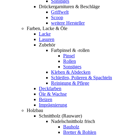
Sonstiges
Drückergarnituren & Beschläge
Griffwelt
Scoop
weitere Hersteller
Farben, Lacke & Öle
Lacke
Lasuren
Zubehör
Farbpinsel & -rollen
Pinsel
Rollen
Sonstiges
Kleben & Abdecken
Schleifen, Polieren & Spachteln
Reinigung & Pflege
Deckfarben
Öle & Wachse
Beizen
Imprägnierung
Holzbau
Schnittholz (Rauware)
Nadelschnittholz frisch
Bauholz
Bretter & Bohlen