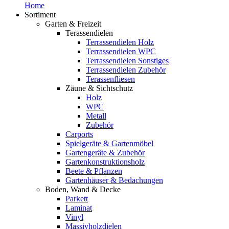
Home
Sortiment
Garten & Freizeit
Terassendielen
Terrassendielen Holz
Terrassendielen WPC
Terrassendielen Sonstiges
Terrassendielen Zubehör
Terassenfliesen
Zäune & Sichtschutz
Holz
WPC
Metall
Zubehör
Carports
Spielgeräte & Gartenmöbel
Gartengeräte & Zubehör
Gartenkonstruktionsholz
Beete & Pflanzen
Gartenhäuser & Bedachungen
Boden, Wand & Decke
Parkett
Laminat
Vinyl
Massivholzdielen