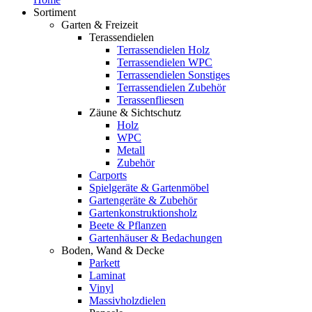
Sortiment
Garten & Freizeit
Terassendielen
Terrassendielen Holz
Terrassendielen WPC
Terrassendielen Sonstiges
Terrassendielen Zubehör
Terassenfliesen
Zäune & Sichtschutz
Holz
WPC
Metall
Zubehör
Carports
Spielgeräte & Gartenmöbel
Gartengeräte & Zubehör
Gartenkonstruktionsholz
Beete & Pflanzen
Gartenhäuser & Bedachungen
Boden, Wand & Decke
Parkett
Laminat
Vinyl
Massivholzdielen