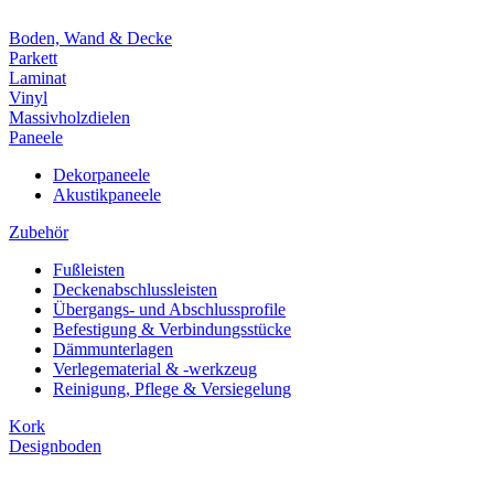
Boden, Wand & Decke
Parkett
Laminat
Vinyl
Massivholzdielen
Paneele
Dekorpaneele
Akustikpaneele
Zubehör
Fußleisten
Deckenabschlussleisten
Übergangs- und Abschlussprofile
Befestigung & Verbindungsstücke
Dämmunterlagen
Verlegematerial & -werkzeug
Reinigung, Pflege & Versiegelung
Kork
Designboden