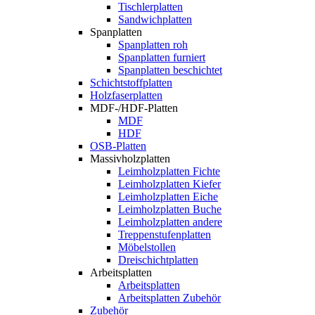
Tischlerplatten
Sandwichplatten
Spanplatten
Spanplatten roh
Spanplatten furniert
Spanplatten beschichtet
Schichtstoffplatten
Holzfaserplatten
MDF-/HDF-Platten
MDF
HDF
OSB-Platten
Massivholzplatten
Leimholzplatten Fichte
Leimholzplatten Kiefer
Leimholzplatten Eiche
Leimholzplatten Buche
Leimholzplatten andere
Treppenstufenplatten
Möbelstollen
Dreischichtplatten
Arbeitsplatten
Arbeitsplatten
Arbeitsplatten Zubehör
Zubehör