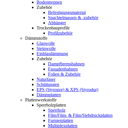
Bodentreppen
Zubehör
Befestigungsmaterial
Spachtelmassen & -zubehör
Abhänger
Trockenbauprofile
Profilzubehör
Dämmstoffe
Glaswolle
Steinwolle
Einblasdämmung
Zubehör
Dampfbremsbahnen
Fassadenbahnen
Folien & Zubehör
Naturfaser
Schüttungen
EPS (Styropor) & XPS (Styrodur)
Dämmplatten
Plattenwerkstoffe
Sperrholzplatten
Sperrholz
Film/Film- & Film/Siebdruckplatten
Furnierplatten
Multiplexplatten