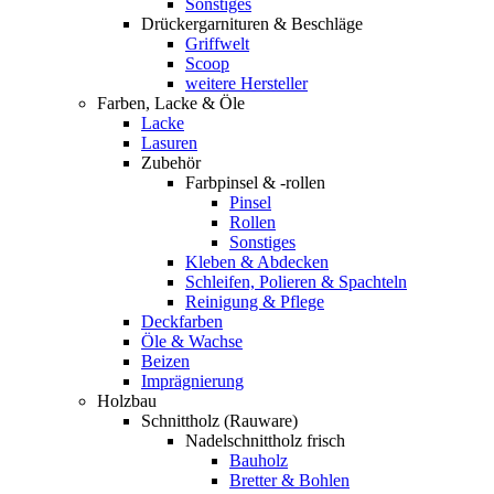
Sonstiges
Drückergarnituren & Beschläge
Griffwelt
Scoop
weitere Hersteller
Farben, Lacke & Öle
Lacke
Lasuren
Zubehör
Farbpinsel & -rollen
Pinsel
Rollen
Sonstiges
Kleben & Abdecken
Schleifen, Polieren & Spachteln
Reinigung & Pflege
Deckfarben
Öle & Wachse
Beizen
Imprägnierung
Holzbau
Schnittholz (Rauware)
Nadelschnittholz frisch
Bauholz
Bretter & Bohlen