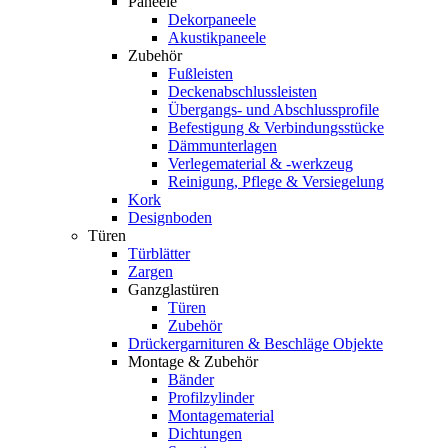
Paneele
Dekorpaneele
Akustikpaneele
Zubehör
Fußleisten
Deckenabschlussleisten
Übergangs- und Abschlussprofile
Befestigung & Verbindungsstücke
Dämmunterlagen
Verlegematerial & -werkzeug
Reinigung, Pflege & Versiegelung
Kork
Designboden
Türen
Türblätter
Zargen
Ganzglastüren
Türen
Zubehör
Drückergarnituren & Beschläge Objekte
Montage & Zubehör
Bänder
Profilzylinder
Montagematerial
Dichtungen