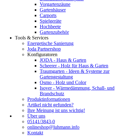
Vorgartenzäune
Gartenhäuser
Carports
Spielgeräte
Hochbeete
Gartenzubehör
Tools & Services
Energetische Sanierung
Joda Partnershop
Konfiguratoren
JODA - Haus & Garten
Scheerer - Holz für Haus & Garten
Traumgarten - Ideen & Systeme zur
Gartengestaltung
Osmo - Holz und Color
Isover - Wärmedämmung, Schall- und
Brandschutz
Produktinformationen
Artikel nicht gefunden?
Ihre Meinung ist uns wichtig!
Über uns
05141/3843-0
onlineshop@luhmann.info
Kontakt