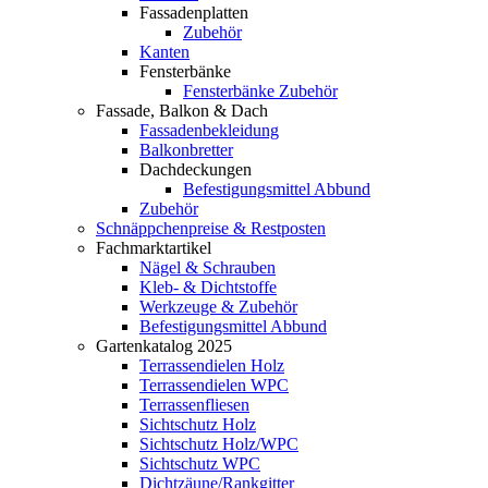
Fassadenplatten
Zubehör
Kanten
Fensterbänke
Fensterbänke Zubehör
Fassade, Balkon & Dach
Fassadenbekleidung
Balkonbretter
Dachdeckungen
Befestigungsmittel Abbund
Zubehör
Schnäppchenpreise & Restposten
Fachmarktartikel
Nägel & Schrauben
Kleb- & Dichtstoffe
Werkzeuge & Zubehör
Befestigungsmittel Abbund
Gartenkatalog 2025
Terrassendielen Holz
Terrassendielen WPC
Terrassenfliesen
Sichtschutz Holz
Sichtschutz Holz/WPC
Sichtschutz WPC
Dichtzäune/Rankgitter