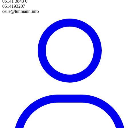
05141 3843 0
0514193207
celle@luhmann.info