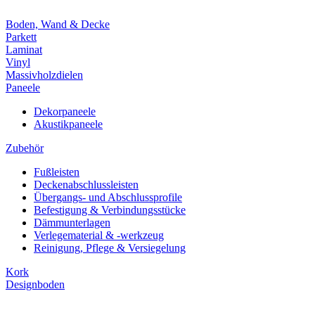
Boden, Wand & Decke
Parkett
Laminat
Vinyl
Massivholzdielen
Paneele
Dekorpaneele
Akustikpaneele
Zubehör
Fußleisten
Deckenabschlussleisten
Übergangs- und Abschlussprofile
Befestigung & Verbindungsstücke
Dämmunterlagen
Verlegematerial & -werkzeug
Reinigung, Pflege & Versiegelung
Kork
Designboden