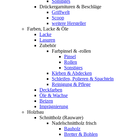
Sonstiges
Drückergarnituren & Beschläge
Griffwelt
Scoop
weitere Hersteller
Farben, Lacke & Öle
Lacke
Lasuren
Zubehör
Farbpinsel & -rollen
Pinsel
Rollen
Sonstiges
Kleben & Abdecken
Schleifen, Polieren & Spachteln
Reinigung & Pflege
Deckfarben
Öle & Wachse
Beizen
Imprägnierung
Holzbau
Schnittholz (Rauware)
Nadelschnittholz frisch
Bauholz
Bretter & Bohlen