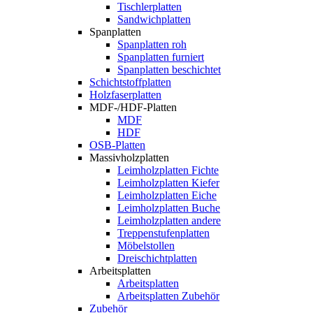
Tischlerplatten
Sandwichplatten
Spanplatten
Spanplatten roh
Spanplatten furniert
Spanplatten beschichtet
Schichtstoffplatten
Holzfaserplatten
MDF-/HDF-Platten
MDF
HDF
OSB-Platten
Massivholzplatten
Leimholzplatten Fichte
Leimholzplatten Kiefer
Leimholzplatten Eiche
Leimholzplatten Buche
Leimholzplatten andere
Treppenstufenplatten
Möbelstollen
Dreischichtplatten
Arbeitsplatten
Arbeitsplatten
Arbeitsplatten Zubehör
Zubehör