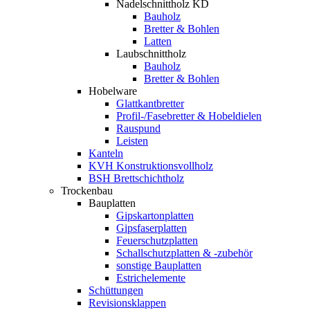
Nadelschnittholz KD
Bauholz
Bretter & Bohlen
Latten
Laubschnittholz
Bauholz
Bretter & Bohlen
Hobelware
Glattkantbretter
Profil-/Fasebretter & Hobeldielen
Rauspund
Leisten
Kanteln
KVH Konstruktionsvollholz
BSH Brettschichtholz
Trockenbau
Bauplatten
Gipskartonplatten
Gipsfaserplatten
Feuerschutzplatten
Schallschutzplatten & -zubehör
sonstige Bauplatten
Estrichelemente
Schüttungen
Revisionsklappen