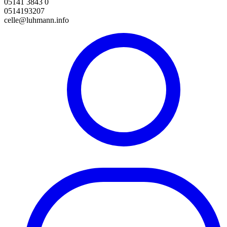
05141 3843 0
0514193207
celle@luhmann.info