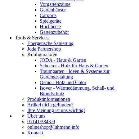
Vorgartenzäune
Gartenhäuser
Carports
Spielgeräte
Hochbeete
Gartenzubehör
Tools & Services
Energetische Sanierung
Joda Partnershop
Konfiguratoren
JODA - Haus & Garten
Scheerer - Holz für Haus & Garten
Traumgarten - Ideen & Systeme zur
Gartengestaltung
Osmo - Holz und Color
Isover - Wärmedämmung, Schall- und
Brandschutz
Produktinformationen
Artikel nicht gefunden?
Ihre Meinung ist uns wichtig!
Über uns
05141/3843-0
onlineshop@luhmann.info
Kontakt