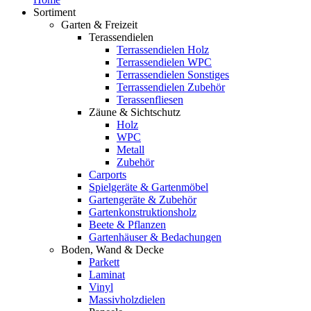
Sortiment
Garten & Freizeit
Terassendielen
Terrassendielen Holz
Terrassendielen WPC
Terrassendielen Sonstiges
Terrassendielen Zubehör
Terassenfliesen
Zäune & Sichtschutz
Holz
WPC
Metall
Zubehör
Carports
Spielgeräte & Gartenmöbel
Gartengeräte & Zubehör
Gartenkonstruktionsholz
Beete & Pflanzen
Gartenhäuser & Bedachungen
Boden, Wand & Decke
Parkett
Laminat
Vinyl
Massivholzdielen