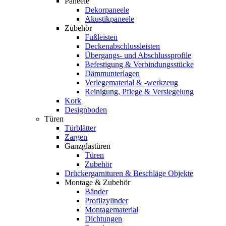
Paneele
Dekorpaneele
Akustikpaneele
Zubehör
Fußleisten
Deckenabschlussleisten
Übergangs- und Abschlussprofile
Befestigung & Verbindungsstücke
Dämmunterlagen
Verlegematerial & -werkzeug
Reinigung, Pflege & Versiegelung
Kork
Designboden
Türen
Türblätter
Zargen
Ganzglastüren
Türen
Zubehör
Drückergarnituren & Beschläge Objekte
Montage & Zubehör
Bänder
Profilzylinder
Montagematerial
Dichtungen