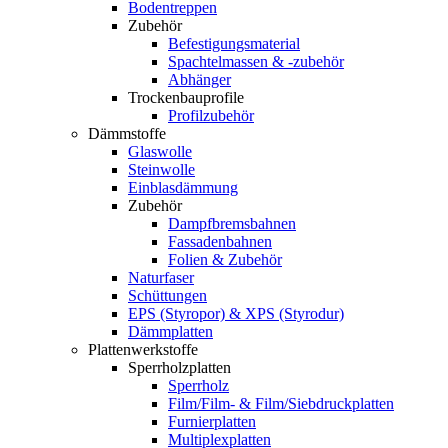
Bodentreppen
Zubehör
Befestigungsmaterial
Spachtelmassen & -zubehör
Abhänger
Trockenbauprofile
Profilzubehör
Dämmstoffe
Glaswolle
Steinwolle
Einblasdämmung
Zubehör
Dampfbremsbahnen
Fassadenbahnen
Folien & Zubehör
Naturfaser
Schüttungen
EPS (Styropor) & XPS (Styrodur)
Dämmplatten
Plattenwerkstoffe
Sperrholzplatten
Sperrholz
Film/Film- & Film/Siebdruckplatten
Furnierplatten
Multiplexplatten