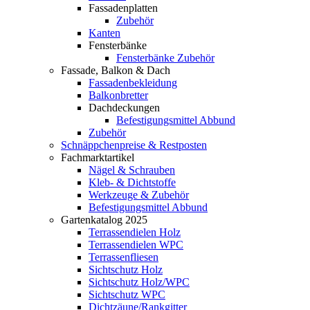
Fassadenplatten
Zubehör
Kanten
Fensterbänke
Fensterbänke Zubehör
Fassade, Balkon & Dach
Fassadenbekleidung
Balkonbretter
Dachdeckungen
Befestigungsmittel Abbund
Zubehör
Schnäppchenpreise & Restposten
Fachmarktartikel
Nägel & Schrauben
Kleb- & Dichtstoffe
Werkzeuge & Zubehör
Befestigungsmittel Abbund
Gartenkatalog 2025
Terrassendielen Holz
Terrassendielen WPC
Terrassenfliesen
Sichtschutz Holz
Sichtschutz Holz/WPC
Sichtschutz WPC
Dichtzäune/Rankgitter