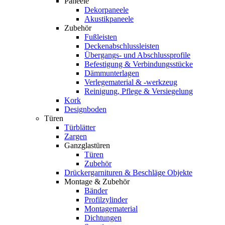
Paneele
Dekorpaneele
Akustikpaneele
Zubehör
Fußleisten
Deckenabschlussleisten
Übergangs- und Abschlussprofile
Befestigung & Verbindungsstücke
Dämmunterlagen
Verlegematerial & -werkzeug
Reinigung, Pflege & Versiegelung
Kork
Designboden
Türen
Türblätter
Zargen
Ganzglastüren
Türen
Zubehör
Drückergarnituren & Beschläge Objekte
Montage & Zubehör
Bänder
Profilzylinder
Montagematerial
Dichtungen