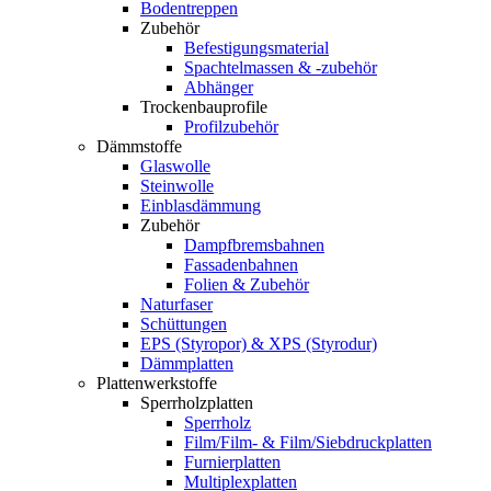
Bodentreppen
Zubehör
Befestigungsmaterial
Spachtelmassen & -zubehör
Abhänger
Trockenbauprofile
Profilzubehör
Dämmstoffe
Glaswolle
Steinwolle
Einblasdämmung
Zubehör
Dampfbremsbahnen
Fassadenbahnen
Folien & Zubehör
Naturfaser
Schüttungen
EPS (Styropor) & XPS (Styrodur)
Dämmplatten
Plattenwerkstoffe
Sperrholzplatten
Sperrholz
Film/Film- & Film/Siebdruckplatten
Furnierplatten
Multiplexplatten