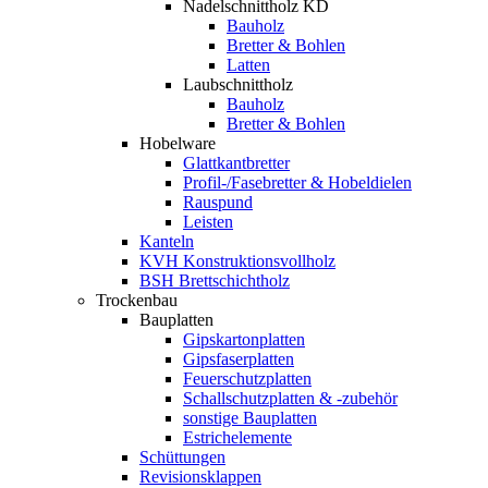
Nadelschnittholz KD
Bauholz
Bretter & Bohlen
Latten
Laubschnittholz
Bauholz
Bretter & Bohlen
Hobelware
Glattkantbretter
Profil-/Fasebretter & Hobeldielen
Rauspund
Leisten
Kanteln
KVH Konstruktionsvollholz
BSH Brettschichtholz
Trockenbau
Bauplatten
Gipskartonplatten
Gipsfaserplatten
Feuerschutzplatten
Schallschutzplatten & -zubehör
sonstige Bauplatten
Estrichelemente
Schüttungen
Revisionsklappen