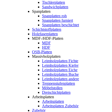
Tischlerplatten
Sandwichplatten
Spanplatten
Spanplatten roh
Spanplatten furniert
Spanplatten beschichtet
Schichtstoffplatten
Holzfaserplatten
MDF-/HDF-Platten
MDF
HDF
OSB-Platten
Massivholzplatten
Leimholzplatten Fichte
Leimholzplatten Kiefer
Leimholzplatten Eiche
Leimholzplatten Buche
Leimholzplatten andere
Treppenstufenplatten
Möbelstollen
Dreischichtplatten
Arbeitsplatten
Arbeitsplatten
Arbeitsplatten Zubehör
Zubehör