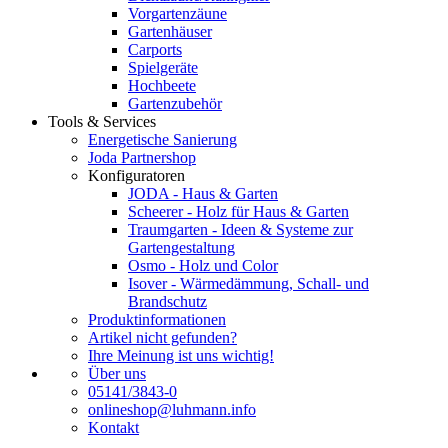
Vorgartenzäune
Gartenhäuser
Carports
Spielgeräte
Hochbeete
Gartenzubehör
Tools & Services
Energetische Sanierung
Joda Partnershop
Konfiguratoren
JODA - Haus & Garten
Scheerer - Holz für Haus & Garten
Traumgarten - Ideen & Systeme zur
Gartengestaltung
Osmo - Holz und Color
Isover - Wärmedämmung, Schall- und
Brandschutz
Produktinformationen
Artikel nicht gefunden?
Ihre Meinung ist uns wichtig!
Über uns
05141/3843-0
onlineshop@luhmann.info
Kontakt