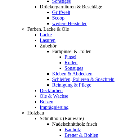
Sonstiges
Drückergarnituren & Beschläge
Griffwelt
Scoop
weitere Hersteller
Farben, Lacke & Öle
Lacke
Lasuren
Zubehör
Farbpinsel & -rollen
Pinsel
Rollen
Sonstiges
Kleben & Abdecken
Schleifen, Polieren & Spachteln
Reinigung & Pflege
Deckfarben
Öle & Wachse
Beizen
Imprägnierung
Holzbau
Schnittholz (Rauware)
Nadelschnittholz frisch
Bauholz
Bretter & Bohlen