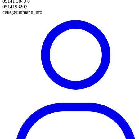
05141 3843 0
0514193207
celle@luhmann.info