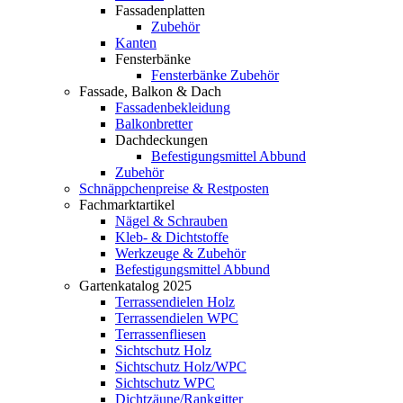
Fassadenplatten
Zubehör
Kanten
Fensterbänke
Fensterbänke Zubehör
Fassade, Balkon & Dach
Fassadenbekleidung
Balkonbretter
Dachdeckungen
Befestigungsmittel Abbund
Zubehör
Schnäppchenpreise & Restposten
Fachmarktartikel
Nägel & Schrauben
Kleb- & Dichtstoffe
Werkzeuge & Zubehör
Befestigungsmittel Abbund
Gartenkatalog 2025
Terrassendielen Holz
Terrassendielen WPC
Terrassenfliesen
Sichtschutz Holz
Sichtschutz Holz/WPC
Sichtschutz WPC
Dichtzäune/Rankgitter