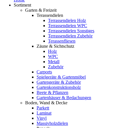
Sortiment
Garten & Freizeit
Terassendielen
Terrassendielen Holz
Terrassendielen WPC
Terrassendielen Sonstiges
Terrassendielen Zubehör
Terassenfliesen
Zäune & Sichtschutz
Holz
WPC
Metall
Zubehör
Carports
Spielgeräte & Gartenmöbel
Gartengeräte & Zubehör
Gartenkonstruktionsholz
Beete & Pflanzen
Gartenhäuser & Bedachungen
Boden, Wand & Decke
Parkett
Laminat
Vinyl
Massivholzdielen