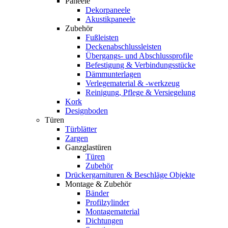
Paneele
Dekorpaneele
Akustikpaneele
Zubehör
Fußleisten
Deckenabschlussleisten
Übergangs- und Abschlussprofile
Befestigung & Verbindungsstücke
Dämmunterlagen
Verlegematerial & -werkzeug
Reinigung, Pflege & Versiegelung
Kork
Designboden
Türen
Türblätter
Zargen
Ganzglastüren
Türen
Zubehör
Drückergarnituren & Beschläge Objekte
Montage & Zubehör
Bänder
Profilzylinder
Montagematerial
Dichtungen