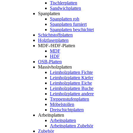
Tischlerplatten
Sandwichplatten
Spanplatten
Spanplatten roh
Spanplatten furniert
Spanplatten beschichtet
Schichtstoffplatten
Holzfaserplatten
MDF-/HDF-Platten
MDF
HDF
OSB-Platten
Massivholzplatten
Leimholzplatten Fichte
Leimholzplatten Kiefer
Leimholzplatten Eiche
Leimholzplatten Buche
Leimholzplatten andere
Treppenstufenplatten
Möbelstollen
Dreischichtplatten
Arbeitsplatten
Arbeitsplatten
Arbeitsplatten Zubehör
Zubehör