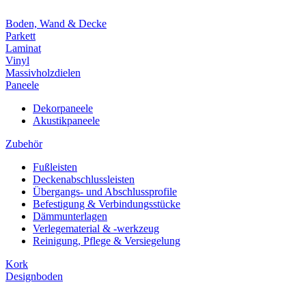
Boden, Wand & Decke
Parkett
Laminat
Vinyl
Massivholzdielen
Paneele
Dekorpaneele
Akustikpaneele
Zubehör
Fußleisten
Deckenabschlussleisten
Übergangs- und Abschlussprofile
Befestigung & Verbindungsstücke
Dämmunterlagen
Verlegematerial & -werkzeug
Reinigung, Pflege & Versiegelung
Kork
Designboden