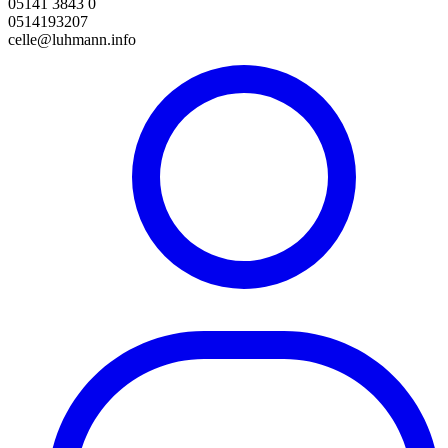
05141 3843 0
0514193207
celle@luhmann.info