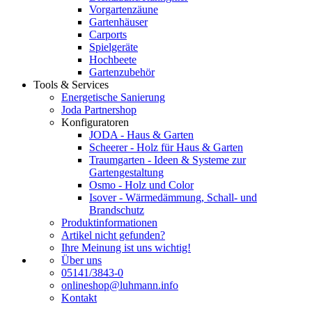
Vorgartenzäune
Gartenhäuser
Carports
Spielgeräte
Hochbeete
Gartenzubehör
Tools & Services
Energetische Sanierung
Joda Partnershop
Konfiguratoren
JODA - Haus & Garten
Scheerer - Holz für Haus & Garten
Traumgarten - Ideen & Systeme zur
Gartengestaltung
Osmo - Holz und Color
Isover - Wärmedämmung, Schall- und
Brandschutz
Produktinformationen
Artikel nicht gefunden?
Ihre Meinung ist uns wichtig!
Über uns
05141/3843-0
onlineshop@luhmann.info
Kontakt