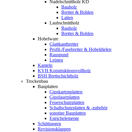
Nadelschnittholz KD
Bauholz
Bretter & Bohlen
Latten
Laubschnittholz
Bauholz
Bretter & Bohlen
Hobelware
Glattkantbretter
Profil-/Fasebretter & Hobeldielen
Rauspund
Leisten
Kanteln
KVH Konstruktionsvollholz
BSH Brettschichtholz
Trockenbau
Bauplatten
Gipskartonplatten
Gipsfaserplatten
Feuerschutzplatten
Schallschutzplatten & -zubehör
sonstige Bauplatten
Estrichelemente
Schüttungen
Revisionsklappen