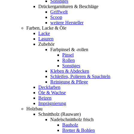
Sonstiges
Drückergarnituren & Beschläge
Griffwelt
Scoop
weitere Hersteller
Farben, Lacke & Öle
Lacke
Lasuren
Zubehör
Farbpinsel & -rollen
Pinsel
Rollen
Sonstiges
Kleben & Abdecken
Schleifen, Polieren & Spachteln
Reinigung & Pflege
Deckfarben
Öle & Wachse
Beizen
Imprägnierung
Holzbau
Schnittholz (Rauware)
Nadelschnittholz frisch
Bauholz
Bretter & Bohlen