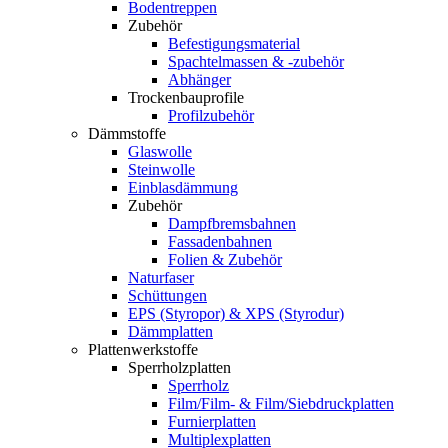
Bodentreppen
Zubehör
Befestigungsmaterial
Spachtelmassen & -zubehör
Abhänger
Trockenbauprofile
Profilzubehör
Dämmstoffe
Glaswolle
Steinwolle
Einblasdämmung
Zubehör
Dampfbremsbahnen
Fassadenbahnen
Folien & Zubehör
Naturfaser
Schüttungen
EPS (Styropor) & XPS (Styrodur)
Dämmplatten
Plattenwerkstoffe
Sperrholzplatten
Sperrholz
Film/Film- & Film/Siebdruckplatten
Furnierplatten
Multiplexplatten