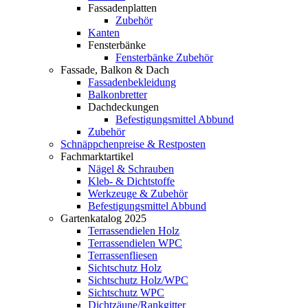
Fassadenplatten
Zubehör
Kanten
Fensterbänke
Fensterbänke Zubehör
Fassade, Balkon & Dach
Fassadenbekleidung
Balkonbretter
Dachdeckungen
Befestigungsmittel Abbund
Zubehör
Schnäppchenpreise & Restposten
Fachmarktartikel
Nägel & Schrauben
Kleb- & Dichtstoffe
Werkzeuge & Zubehör
Befestigungsmittel Abbund
Gartenkatalog 2025
Terrassendielen Holz
Terrassendielen WPC
Terrassenfliesen
Sichtschutz Holz
Sichtschutz Holz/WPC
Sichtschutz WPC
Dichtzäune/Rankgitter