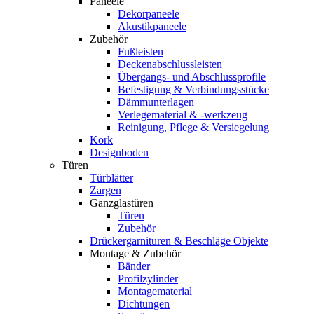
Paneele
Dekorpaneele
Akustikpaneele
Zubehör
Fußleisten
Deckenabschlussleisten
Übergangs- und Abschlussprofile
Befestigung & Verbindungsstücke
Dämmunterlagen
Verlegematerial & -werkzeug
Reinigung, Pflege & Versiegelung
Kork
Designboden
Türen
Türblätter
Zargen
Ganzglastüren
Türen
Zubehör
Drückergarnituren & Beschläge Objekte
Montage & Zubehör
Bänder
Profilzylinder
Montagematerial
Dichtungen