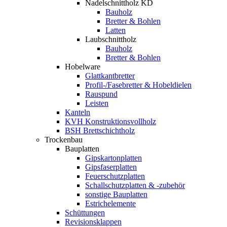
Nadelschnittholz KD
Bauholz
Bretter & Bohlen
Latten
Laubschnittholz
Bauholz
Bretter & Bohlen
Hobelware
Glattkantbretter
Profil-/Fasebretter & Hobeldielen
Rauspund
Leisten
Kanteln
KVH Konstruktionsvollholz
BSH Brettschichtholz
Trockenbau
Bauplatten
Gipskartonplatten
Gipsfaserplatten
Feuerschutzplatten
Schallschutzplatten & -zubehör
sonstige Bauplatten
Estrichelemente
Schüttungen
Revisionsklappen