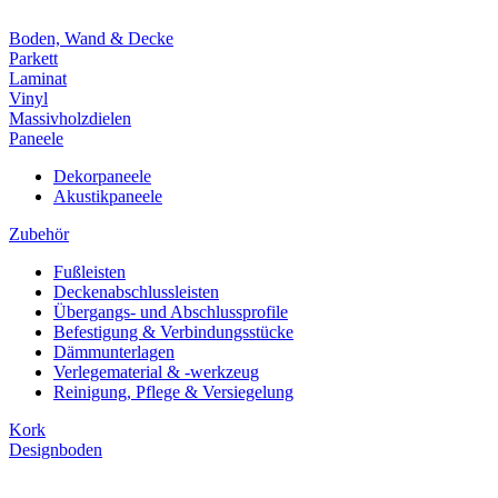
Boden, Wand & Decke
Parkett
Laminat
Vinyl
Massivholzdielen
Paneele
Dekorpaneele
Akustikpaneele
Zubehör
Fußleisten
Deckenabschlussleisten
Übergangs- und Abschlussprofile
Befestigung & Verbindungsstücke
Dämmunterlagen
Verlegematerial & -werkzeug
Reinigung, Pflege & Versiegelung
Kork
Designboden