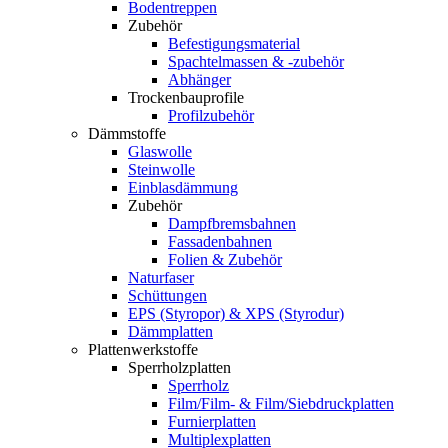
Bodentreppen
Zubehör
Befestigungsmaterial
Spachtelmassen & -zubehör
Abhänger
Trockenbauprofile
Profilzubehör
Dämmstoffe
Glaswolle
Steinwolle
Einblasdämmung
Zubehör
Dampfbremsbahnen
Fassadenbahnen
Folien & Zubehör
Naturfaser
Schüttungen
EPS (Styropor) & XPS (Styrodur)
Dämmplatten
Plattenwerkstoffe
Sperrholzplatten
Sperrholz
Film/Film- & Film/Siebdruckplatten
Furnierplatten
Multiplexplatten