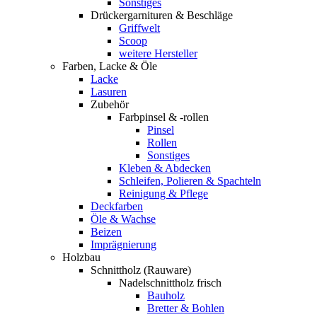
Sonstiges
Drückergarnituren & Beschläge
Griffwelt
Scoop
weitere Hersteller
Farben, Lacke & Öle
Lacke
Lasuren
Zubehör
Farbpinsel & -rollen
Pinsel
Rollen
Sonstiges
Kleben & Abdecken
Schleifen, Polieren & Spachteln
Reinigung & Pflege
Deckfarben
Öle & Wachse
Beizen
Imprägnierung
Holzbau
Schnittholz (Rauware)
Nadelschnittholz frisch
Bauholz
Bretter & Bohlen