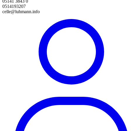
05141 3843 0
0514193207
celle@luhmann.info