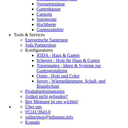
Vorgartenzäune
Gartenhäuser
Carports
Spielgeräte
Hochbeete
Gartenzubehör
Tools & Services
Energetische Sanierung
Joda Partnershop
Konfiguratoren
JODA - Haus & Garten
Scheerer - Holz für Haus & Garten
Traumgarten - Ideen & Systeme zur
Gartengestaltung
Osmo - Holz und Color
Isover - Wärmedämmung, Schall- und
Brandschutz
Produktinformationen
Artikel nicht gefunden?
Ihre Meinung ist uns wichtig!
Über uns
05141/3843-0
onlineshop@luhmann.info
Kontakt