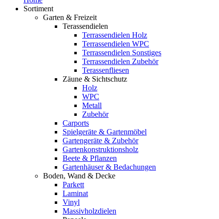
Sortiment
Garten & Freizeit
Terassendielen
Terrassendielen Holz
Terrassendielen WPC
Terrassendielen Sonstiges
Terrassendielen Zubehör
Terassenfliesen
Zäune & Sichtschutz
Holz
WPC
Metall
Zubehör
Carports
Spielgeräte & Gartenmöbel
Gartengeräte & Zubehör
Gartenkonstruktionsholz
Beete & Pflanzen
Gartenhäuser & Bedachungen
Boden, Wand & Decke
Parkett
Laminat
Vinyl
Massivholzdielen