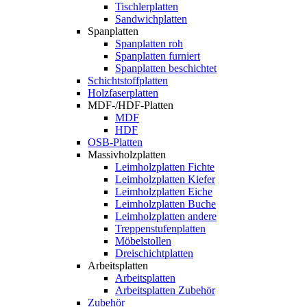
Tischlerplatten
Sandwichplatten
Spanplatten
Spanplatten roh
Spanplatten furniert
Spanplatten beschichtet
Schichtstoffplatten
Holzfaserplatten
MDF-/HDF-Platten
MDF
HDF
OSB-Platten
Massivholzplatten
Leimholzplatten Fichte
Leimholzplatten Kiefer
Leimholzplatten Eiche
Leimholzplatten Buche
Leimholzplatten andere
Treppenstufenplatten
Möbelstollen
Dreischichtplatten
Arbeitsplatten
Arbeitsplatten
Arbeitsplatten Zubehör
Zubehör