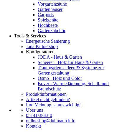
Vorgartenzäune
Gartenhäuser
Carports
Spielgeräte
Hochbeete
Gartenzubehör
Tools & Services
Energetische Sanierung
Joda Partnershop
Konfiguratoren
JODA - Haus & Garten
Scheerer - Holz für Haus & Garten
Traumgarten - Ideen & Systeme zur
Gartengestaltung
Osmo - Holz und Color
Isover - Wärmedämmung, Schall- und
Brandschutz
Produktinformationen
Artikel nicht gefunden?
Ihre Meinung ist uns wichtig!
Über uns
05141/3843-0
onlineshop@luhmann.info
Kontakt