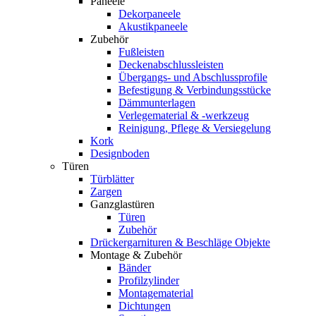
Paneele
Dekorpaneele
Akustikpaneele
Zubehör
Fußleisten
Deckenabschlussleisten
Übergangs- und Abschlussprofile
Befestigung & Verbindungsstücke
Dämmunterlagen
Verlegematerial & -werkzeug
Reinigung, Pflege & Versiegelung
Kork
Designboden
Türen
Türblätter
Zargen
Ganzglastüren
Türen
Zubehör
Drückergarnituren & Beschläge Objekte
Montage & Zubehör
Bänder
Profilzylinder
Montagematerial
Dichtungen