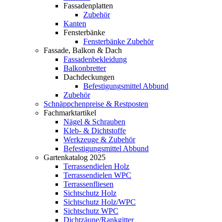
Fassadenplatten
Zubehör
Kanten
Fensterbänke
Fensterbänke Zubehör
Fassade, Balkon & Dach
Fassadenbekleidung
Balkonbretter
Dachdeckungen
Befestigungsmittel Abbund
Zubehör
Schnäppchenpreise & Restposten
Fachmarktartikel
Nägel & Schrauben
Kleb- & Dichtstoffe
Werkzeuge & Zubehör
Befestigungsmittel Abbund
Gartenkatalog 2025
Terrassendielen Holz
Terrassendielen WPC
Terrassenfliesen
Sichtschutz Holz
Sichtschutz Holz/WPC
Sichtschutz WPC
Dichtzäune/Rankgitter