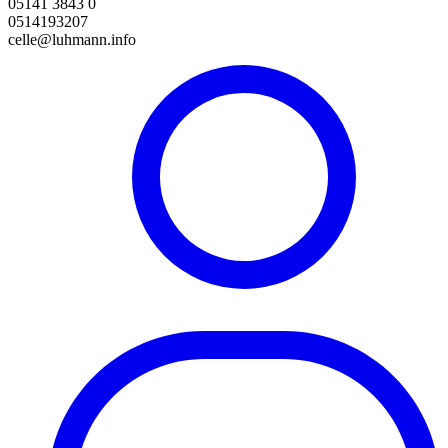
05141 3843 0
0514193207
celle@luhmann.info