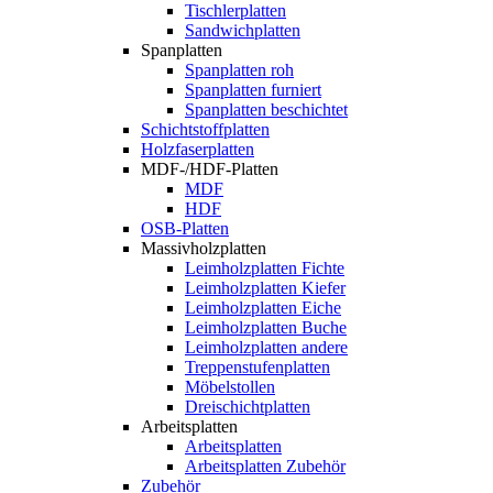
Tischlerplatten
Sandwichplatten
Spanplatten
Spanplatten roh
Spanplatten furniert
Spanplatten beschichtet
Schichtstoffplatten
Holzfaserplatten
MDF-/HDF-Platten
MDF
HDF
OSB-Platten
Massivholzplatten
Leimholzplatten Fichte
Leimholzplatten Kiefer
Leimholzplatten Eiche
Leimholzplatten Buche
Leimholzplatten andere
Treppenstufenplatten
Möbelstollen
Dreischichtplatten
Arbeitsplatten
Arbeitsplatten
Arbeitsplatten Zubehör
Zubehör