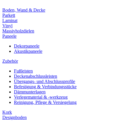
Boden, Wand & Decke
Parkett
Laminat
Vinyl
Massivholzdielen
Paneele
Dekorpaneele
Akustikpaneele
Zubehör
Fußleisten
Deckenabschlussleisten
Übergangs- und Abschlussprofile
Befestigung & Verbindungsstücke
Dämmunterlagen
Verlegematerial & -werkzeug
Reinigung, Pflege & Versiegelung
Kork
Designboden