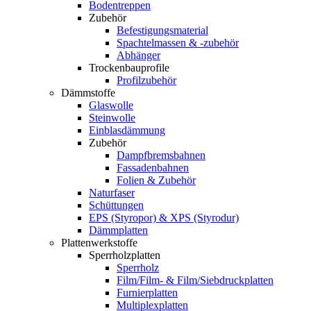
Bodentreppen
Zubehör
Befestigungsmaterial
Spachtelmassen & -zubehör
Abhänger
Trockenbauprofile
Profilzubehör
Dämmstoffe
Glaswolle
Steinwolle
Einblasdämmung
Zubehör
Dampfbremsbahnen
Fassadenbahnen
Folien & Zubehör
Naturfaser
Schüttungen
EPS (Styropor) & XPS (Styrodur)
Dämmplatten
Plattenwerkstoffe
Sperrholzplatten
Sperrholz
Film/Film- & Film/Siebdruckplatten
Furnierplatten
Multiplexplatten