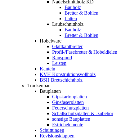
Nadelschnittholz KD
Bauholz
Bretter & Bohlen
Latten
Laubschnittholz
Bauholz
Bretter & Bohlen
Hobelware
Glattkantbretter
Profil-/Fasebretter & Hobeldielen
Rauspund
Leisten
Kanteln
KVH Konstruktionsvollholz
BSH Brettschichtholz
Trockenbau
Bauplatten
Gipskartonplatten
Gipsfaserplatten
Feuerschutzplatten
Schallschutzplatten & -zubehör
sonstige Bauplatten
Estrichelemente
Schüttungen
Revisionsklappen