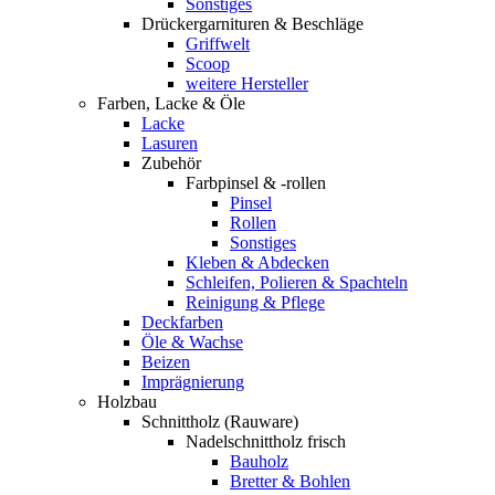
Sonstiges
Drückergarnituren & Beschläge
Griffwelt
Scoop
weitere Hersteller
Farben, Lacke & Öle
Lacke
Lasuren
Zubehör
Farbpinsel & -rollen
Pinsel
Rollen
Sonstiges
Kleben & Abdecken
Schleifen, Polieren & Spachteln
Reinigung & Pflege
Deckfarben
Öle & Wachse
Beizen
Imprägnierung
Holzbau
Schnittholz (Rauware)
Nadelschnittholz frisch
Bauholz
Bretter & Bohlen