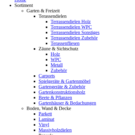
Sortiment
Garten & Freizeit
Terassendielen
Terrassendielen Holz
Terrassendielen WPC
Terrassendielen Sonstiges
Terrassendielen Zubehör
Terassenfliesen
Zäune & Sichtschutz
Holz
WPC
Metall
Zubehör
Carports
Spielgeräte & Gartenmöbel
Gartengeräte & Zubehör
Gartenkonstruktionsholz
Beete & Pflanzen
Gartenhäuser & Bedachungen
Boden, Wand & Decke
Parkett
Laminat
Vinyl
Massivholzdielen