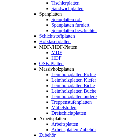
Tischlerplatten
Sandwichplatten
Spanplatten
Spanplatten roh
Spanplatten furniert
Spanplatten beschichtet
Schichtstoffplatten
Holzfaserplatten
MDF-/HDF-Platten
MDF
HDF
OSB-Platten
Massivholzplatten
Leimholzplatten Fichte
Leimholzplatten Kiefer
Leimholzplatten Eiche
Leimholzplatten Buche
Leimholzplatten andere
Treppenstufenplatten
Möbelstollen
Dreischichtplatten
Arbeitsplatten
Arbeitsplatten
Arbeitsplatten Zubehör
Zubehör