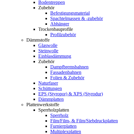
Bodentreppen
Zubehör
Befestigungsmaterial
Spachtelmassen & -zubehör
Abhänger
Trockenbauprofile
Profilzubehör
Dämmstoffe
Glaswolle
Steinwolle
Einblasdämmung
Zubehör
Dampfbremsbahnen
Fassadenbahnen
Folien & Zubehör
Naturfaser
Schüttungen
EPS (Styropor) & XPS (Styrodur)
Dämmplatten
Plattenwerkstoffe
Sperrholzplatten
Sperrholz
Film/Film- & Film/Siebdruckplatten
Furnierplatten
Multiplexplatten