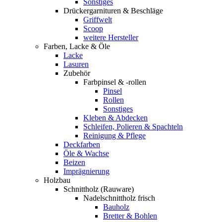
Sonstiges
Drückergarnituren & Beschläge
Griffwelt
Scoop
weitere Hersteller
Farben, Lacke & Öle
Lacke
Lasuren
Zubehör
Farbpinsel & -rollen
Pinsel
Rollen
Sonstiges
Kleben & Abdecken
Schleifen, Polieren & Spachteln
Reinigung & Pflege
Deckfarben
Öle & Wachse
Beizen
Imprägnierung
Holzbau
Schnittholz (Rauware)
Nadelschnittholz frisch
Bauholz
Bretter & Bohlen