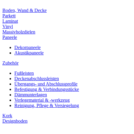
Boden, Wand & Decke
Parkett
Laminat
Vinyl
Massivholzdielen
Paneele
Dekorpaneele
Akustikpaneele
Zubehör
Fußleisten
Deckenabschlussleisten
Übergangs- und Abschlussprofile
Befestigung & Verbindungsstücke
Dämmunterlagen
Verlegematerial & -werkzeug
Reinigung, Pflege & Versiegelung
Kork
Designboden