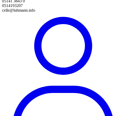
05141 3843 0
0514193207
celle@luhmann.info