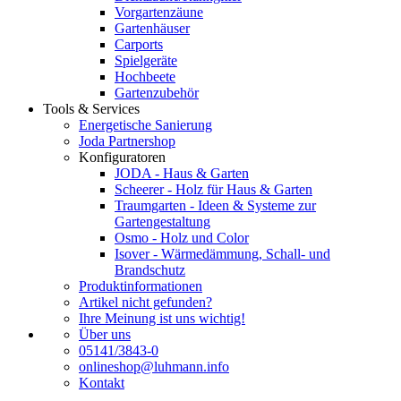
Vorgartenzäune
Gartenhäuser
Carports
Spielgeräte
Hochbeete
Gartenzubehör
Tools & Services
Energetische Sanierung
Joda Partnershop
Konfiguratoren
JODA - Haus & Garten
Scheerer - Holz für Haus & Garten
Traumgarten - Ideen & Systeme zur
Gartengestaltung
Osmo - Holz und Color
Isover - Wärmedämmung, Schall- und
Brandschutz
Produktinformationen
Artikel nicht gefunden?
Ihre Meinung ist uns wichtig!
Über uns
05141/3843-0
onlineshop@luhmann.info
Kontakt