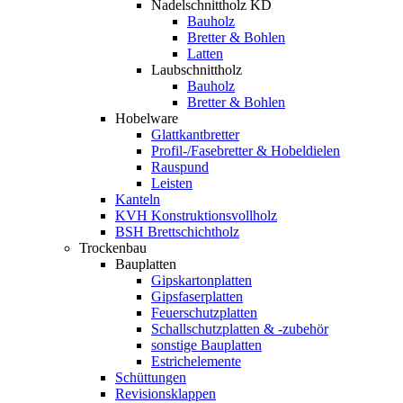
Nadelschnittholz KD
Bauholz
Bretter & Bohlen
Latten
Laubschnittholz
Bauholz
Bretter & Bohlen
Hobelware
Glattkantbretter
Profil-/Fasebretter & Hobeldielen
Rauspund
Leisten
Kanteln
KVH Konstruktionsvollholz
BSH Brettschichtholz
Trockenbau
Bauplatten
Gipskartonplatten
Gipsfaserplatten
Feuerschutzplatten
Schallschutzplatten & -zubehör
sonstige Bauplatten
Estrichelemente
Schüttungen
Revisionsklappen