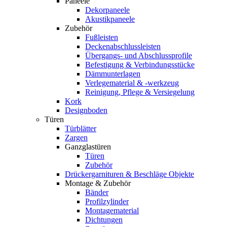
Paneele
Dekorpaneele
Akustikpaneele
Zubehör
Fußleisten
Deckenabschlussleisten
Übergangs- und Abschlussprofile
Befestigung & Verbindungsstücke
Dämmunterlagen
Verlegematerial & -werkzeug
Reinigung, Pflege & Versiegelung
Kork
Designboden
Türen
Türblätter
Zargen
Ganzglastüren
Türen
Zubehör
Drückergarnituren & Beschläge Objekte
Montage & Zubehör
Bänder
Profilzylinder
Montagematerial
Dichtungen