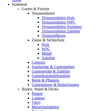
Sortiment
Garten & Freizeit
Terassendielen
Terrassendielen Holz
Terrassendielen WPC
Terrassendielen Sonstiges
Terrassendielen Zubehör
Terassenfliesen
Zäune & Sichtschutz
Holz
WPC
Metall
Zubehör
Carports
Spielgeräte & Gartenmöbel
Gartengeräte & Zubehör
Gartenkonstruktionsholz
Beete & Pflanzen
Gartenhäuser & Bedachungen
Boden, Wand & Decke
Parkett
Laminat
Vinyl
Massivholzdielen