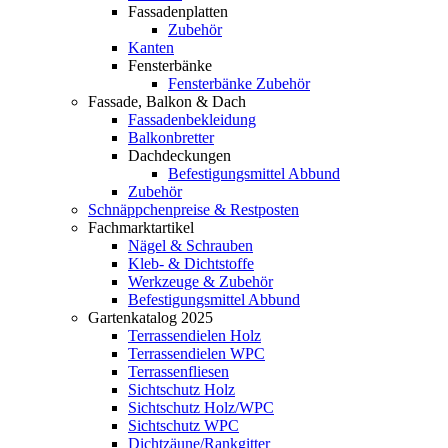
Fassadenplatten
Zubehör
Kanten
Fensterbänke
Fensterbänke Zubehör
Fassade, Balkon & Dach
Fassadenbekleidung
Balkonbretter
Dachdeckungen
Befestigungsmittel Abbund
Zubehör
Schnäppchenpreise & Restposten
Fachmarktartikel
Nägel & Schrauben
Kleb- & Dichtstoffe
Werkzeuge & Zubehör
Befestigungsmittel Abbund
Gartenkatalog 2025
Terrassendielen Holz
Terrassendielen WPC
Terrassenfliesen
Sichtschutz Holz
Sichtschutz Holz/WPC
Sichtschutz WPC
Dichtzäune/Rankgitter