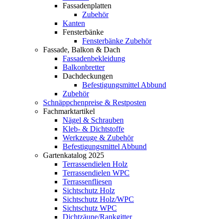
Fassadenplatten
Zubehör
Kanten
Fensterbänke
Fensterbänke Zubehör
Fassade, Balkon & Dach
Fassadenbekleidung
Balkonbretter
Dachdeckungen
Befestigungsmittel Abbund
Zubehör
Schnäppchenpreise & Restposten
Fachmarktartikel
Nägel & Schrauben
Kleb- & Dichtstoffe
Werkzeuge & Zubehör
Befestigungsmittel Abbund
Gartenkatalog 2025
Terrassendielen Holz
Terrassendielen WPC
Terrassenfliesen
Sichtschutz Holz
Sichtschutz Holz/WPC
Sichtschutz WPC
Dichtzäune/Rankgitter