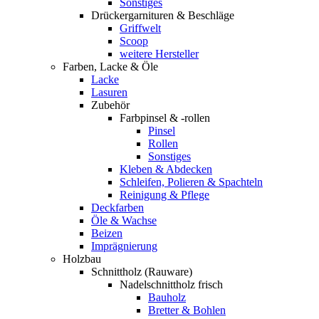
Sonstiges
Drückergarnituren & Beschläge
Griffwelt
Scoop
weitere Hersteller
Farben, Lacke & Öle
Lacke
Lasuren
Zubehör
Farbpinsel & -rollen
Pinsel
Rollen
Sonstiges
Kleben & Abdecken
Schleifen, Polieren & Spachteln
Reinigung & Pflege
Deckfarben
Öle & Wachse
Beizen
Imprägnierung
Holzbau
Schnittholz (Rauware)
Nadelschnittholz frisch
Bauholz
Bretter & Bohlen