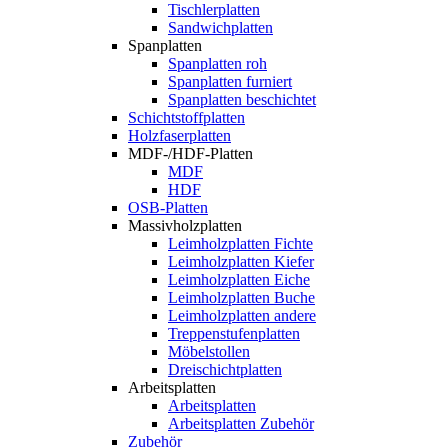
Tischlerplatten
Sandwichplatten
Spanplatten
Spanplatten roh
Spanplatten furniert
Spanplatten beschichtet
Schichtstoffplatten
Holzfaserplatten
MDF-/HDF-Platten
MDF
HDF
OSB-Platten
Massivholzplatten
Leimholzplatten Fichte
Leimholzplatten Kiefer
Leimholzplatten Eiche
Leimholzplatten Buche
Leimholzplatten andere
Treppenstufenplatten
Möbelstollen
Dreischichtplatten
Arbeitsplatten
Arbeitsplatten
Arbeitsplatten Zubehör
Zubehör