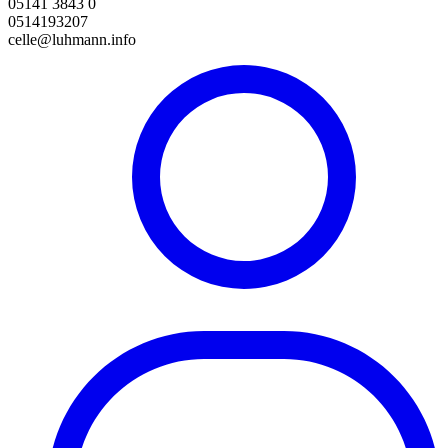
05141 3843 0
0514193207
celle@luhmann.info