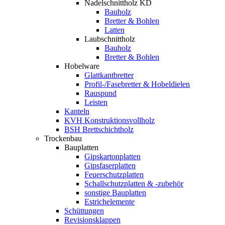
Nadelschnittholz KD
Bauholz
Bretter & Bohlen
Latten
Laubschnittholz
Bauholz
Bretter & Bohlen
Hobelware
Glattkantbretter
Profil-/Fasebretter & Hobeldielen
Rauspund
Leisten
Kanteln
KVH Konstruktionsvollholz
BSH Brettschichtholz
Trockenbau
Bauplatten
Gipskartonplatten
Gipsfaserplatten
Feuerschutzplatten
Schallschutzplatten & -zubehör
sonstige Bauplatten
Estrichelemente
Schüttungen
Revisionsklappen