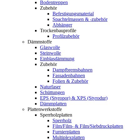
Bodentreppen
Zubehör
Befestigungsmaterial
Spachtelmassen & -zubehör
Abhänger
Trockenbauprofile
Profilzubehör
Dämmstoffe
Glaswolle
Steinwolle
Einblasdämmung
Zubehör
Dampfbremsbahnen
Fassadenbahnen
Folien & Zubehör
Naturfaser
Schüttungen
EPS (Styropor) & XPS (Styrodur)
Dämmplatten
Plattenwerkstoffe
Sperrholzplatten
Sperrholz
Film/Film- & Film/Siebdruckplatten
Furnierplatten
Multiplexplatten