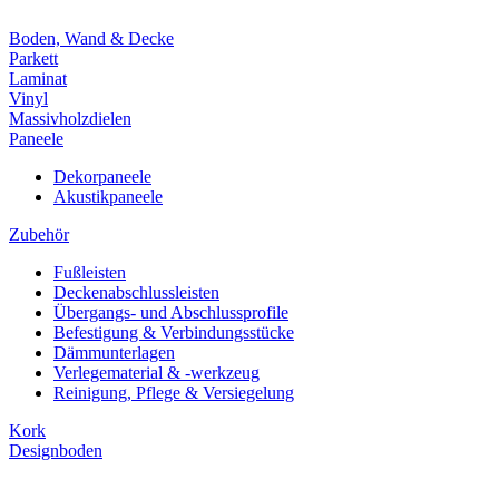
Boden, Wand & Decke
Parkett
Laminat
Vinyl
Massivholzdielen
Paneele
Dekorpaneele
Akustikpaneele
Zubehör
Fußleisten
Deckenabschlussleisten
Übergangs- und Abschlussprofile
Befestigung & Verbindungsstücke
Dämmunterlagen
Verlegematerial & -werkzeug
Reinigung, Pflege & Versiegelung
Kork
Designboden