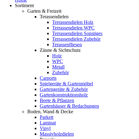
Sortiment
Garten & Freizeit
Terassendielen
Terrassendielen Holz
Terrassendielen WPC
Terrassendielen Sonstiges
Terrassendielen Zubehör
Terassenfliesen
Zäune & Sichtschutz
Holz
WPC
Metall
Zubehör
Carports
Spielgeräte & Gartenmöbel
Gartengeräte & Zubehör
Gartenkonstruktionsholz
Beete & Pflanzen
Gartenhäuser & Bedachungen
Boden, Wand & Decke
Parkett
Laminat
Vinyl
Massivholzdielen