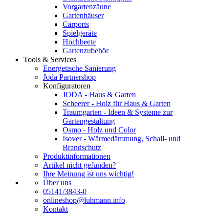
Vorgartenzäune
Gartenhäuser
Carports
Spielgeräte
Hochbeete
Gartenzubehör
Tools & Services
Energetische Sanierung
Joda Partnershop
Konfiguratoren
JODA - Haus & Garten
Scheerer - Holz für Haus & Garten
Traumgarten - Ideen & Systeme zur
Gartengestaltung
Osmo - Holz und Color
Isover - Wärmedämmung, Schall- und
Brandschutz
Produktinformationen
Artikel nicht gefunden?
Ihre Meinung ist uns wichtig!
Über uns
05141/3843-0
onlineshop@luhmann.info
Kontakt