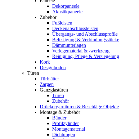
Paneele
Dekorpaneele
Akustikpaneele
Zubehör
Fußleisten
Deckenabschlussleisten
Übergangs- und Abschlussprofile
Befestigung & Verbindungsstücke
Dämmunterlagen
Verlegematerial & -werkzeug
Reinigung, Pflege & Versiegelung
Kork
Designboden
Türen
Türblätter
Zargen
Ganzglastüren
Türen
Zubehör
Drückergarnituren & Beschläge Objekte
Montage & Zubehör
Bänder
Profilzylinder
Montagematerial
Dichtungen