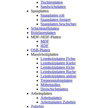
Tischlerplatten
Sandwichplatten
Spanplatten
Spanplatten roh
Spanplatten furniert
Spanplatten beschichtet
Schichtstoffplatten
Holzfaserplatten
MDF-/HDF-Platten
MDF
HDF
OSB-Platten
Massivholzplatten
Leimholzplatten Fichte
Leimholzplatten Kiefer
Leimholzplatten Eiche
Leimholzplatten Buche
Leimholzplatten andere
Treppenstufenplatten
Möbelstollen
Dreischichtplatten
Arbeitsplatten
Arbeitsplatten
Arbeitsplatten Zubehör
Zubehör