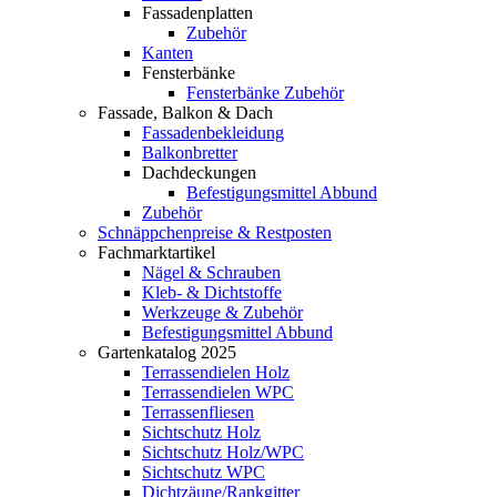
Fassadenplatten
Zubehör
Kanten
Fensterbänke
Fensterbänke Zubehör
Fassade, Balkon & Dach
Fassadenbekleidung
Balkonbretter
Dachdeckungen
Befestigungsmittel Abbund
Zubehör
Schnäppchenpreise & Restposten
Fachmarktartikel
Nägel & Schrauben
Kleb- & Dichtstoffe
Werkzeuge & Zubehör
Befestigungsmittel Abbund
Gartenkatalog 2025
Terrassendielen Holz
Terrassendielen WPC
Terrassenfliesen
Sichtschutz Holz
Sichtschutz Holz/WPC
Sichtschutz WPC
Dichtzäune/Rankgitter