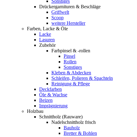
Sonstiges
Drückergarnituren & Beschläge
Griffwelt
Scoop
weitere Hersteller
Farben, Lacke & Öle
Lacke
Lasuren
Zubehör
Farbpinsel & -rollen
Pinsel
Rollen
Sonstiges
Kleben & Abdecken
Schleifen, Polieren & Spachteln
Reinigung & Pflege
Deckfarben
Öle & Wachse
Beizen
Imprägnierung
Holzbau
Schnittholz (Rauware)
Nadelschnittholz frisch
Bauholz
Bretter & Bohlen