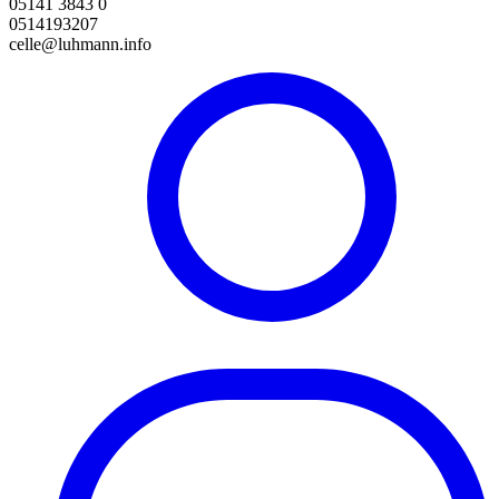
05141 3843 0
0514193207
celle@luhmann.info