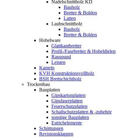
Nadelschnittholz KD
Bauholz
Bretter & Bohlen
Latten
Laubschnittholz
Bauholz
Bretter & Bohlen
Hobelware
Glattkantbretter
Profil-/Fasebretter & Hobeldielen
Rauspund
Leisten
Kanteln
KVH Konstruktionsvollholz
BSH Brettschichtholz
Trockenbau
Bauplatten
Gipskartonplatten
Gipsfaserplatten
Feuerschutzplatten
Schallschutzplatten & -zubehör
sonstige Bauplatten
Estrichelemente
Schüttungen
Revisionsklappen