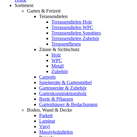
Sortiment
Garten & Freizeit
Terassendielen
Terrassendielen Holz
Terrassendielen WPC
Terrassendielen Sonstiges
Terrassendielen Zubehör
Terassenfliesen
Zäune & Sichtschutz
Holz
WPC
Metall
Zubehör
Carports
Spielgeräte & Gartenmöbel
Gartengeräte & Zubehör
Gartenkonstruktionsholz
Beete & Pflanzen
Gartenhäuser & Bedachungen
Boden, Wand & Decke
Parkett
Laminat
Vinyl
Massivholzdielen