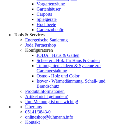
Vorgartenzäune
Gartenhäuser
Carports
Spielgeräte
Hochbeete
Gartenzubehör
Tools & Services
Energetische Sanierung
Joda Partnershop
Konfiguratoren
JODA - Haus & Garten
Scheerer - Holz für Haus & Garten
Traumgarten - Ideen & Systeme zur
Gartengestaltung
Osmo - Holz und Color
Isover - Wärmedämmung, Schall- und
Brandschutz
Produktinformationen
Artikel nicht gefunden?
Ihre Meinung ist uns wichtig!
Über uns
05141/3843-0
onlineshop@luhmann.info
Kontakt