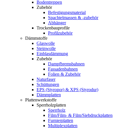
Bodentreppen
Zubehör
Befestigungsmaterial
Spachtelmassen & -zubehör
Abhänger
Trockenbauprofile
Profilzubehör
Dämmstoffe
Glaswolle
Steinwolle
Einblasdämmung
Zubehör
Dampfbremsbahnen
Fassadenbahnen
Folien & Zubehör
Naturfaser
Schüttungen
EPS (Styropor) & XPS (Styrodur)
Dämmplatten
Plattenwerkstoffe
Sperrholzplatten
Sperrholz
Film/Film- & Film/Siebdruckplatten
Furnierplatten
Multiplexplatten