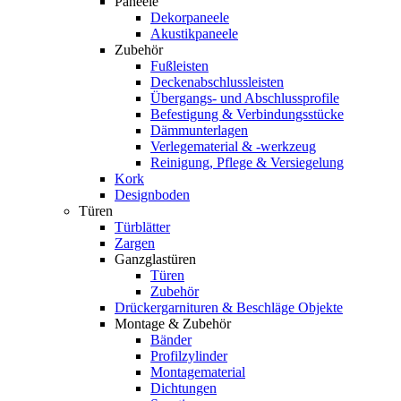
Paneele
Dekorpaneele
Akustikpaneele
Zubehör
Fußleisten
Deckenabschlussleisten
Übergangs- und Abschlussprofile
Befestigung & Verbindungsstücke
Dämmunterlagen
Verlegematerial & -werkzeug
Reinigung, Pflege & Versiegelung
Kork
Designboden
Türen
Türblätter
Zargen
Ganzglastüren
Türen
Zubehör
Drückergarnituren & Beschläge Objekte
Montage & Zubehör
Bänder
Profilzylinder
Montagematerial
Dichtungen