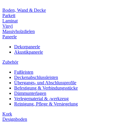
Boden, Wand & Decke
Parkett
Laminat
Vinyl
Massivholzdielen
Paneele
Dekorpaneele
Akustikpaneele
Zubehör
Fußleisten
Deckenabschlussleisten
Übergangs- und Abschlussprofile
Befestigung & Verbindungsstücke
Dämmunterlagen
Verlegematerial & -werkzeug
Reinigung, Pflege & Versiegelung
Kork
Designboden