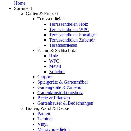
Home
Sortiment
Garten & Freizeit
Terassendielen
Terrassendielen Holz
Terrassendielen WPC
Terrassendielen Sonstiges
Terrassendielen Zubehör
Terassenfliesen
Zäune & Sichtschutz
Holz
WPC
Metall
Zubehör
Carports
Spielgeräte & Gartenmöbel
Gartengeräte & Zubehör
Gartenkonstruktionsholz
Beete & Pflanzen
Gartenhäuser & Bedachungen
Boden, Wand & Decke
Parkett
Laminat
Vinyl
Massivholzdielen