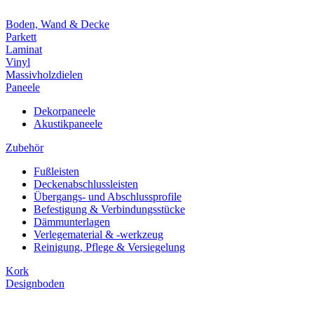
Boden, Wand & Decke
Parkett
Laminat
Vinyl
Massivholzdielen
Paneele
Dekorpaneele
Akustikpaneele
Zubehör
Fußleisten
Deckenabschlussleisten
Übergangs- und Abschlussprofile
Befestigung & Verbindungsstücke
Dämmunterlagen
Verlegematerial & -werkzeug
Reinigung, Pflege & Versiegelung
Kork
Designboden