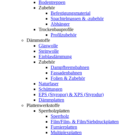
Bodentreppen
Zubehör
Befestigungsmaterial
Spachtelmassen & -zubehör
Abhänger
Trockenbauprofile
Profilzubehör
Dämmstoffe
Glaswolle
Steinwolle
Einblasdämmung
Zubehör
Dampfbremsbahnen
Fassadenbahnen
Folien & Zubehör
Naturfaser
Schüttungen
EPS (Styropor) & XPS (Styrodur)
Dämmplatten
Plattenwerkstoffe
Sperrholzplatten
Sperrholz
Film/Film- & Film/Siebdruckplatten
Furnierplatten
Multiplexplatten