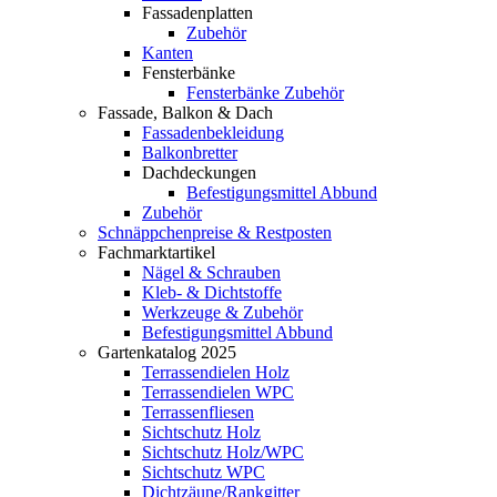
Fassadenplatten
Zubehör
Kanten
Fensterbänke
Fensterbänke Zubehör
Fassade, Balkon & Dach
Fassadenbekleidung
Balkonbretter
Dachdeckungen
Befestigungsmittel Abbund
Zubehör
Schnäppchenpreise & Restposten
Fachmarktartikel
Nägel & Schrauben
Kleb- & Dichtstoffe
Werkzeuge & Zubehör
Befestigungsmittel Abbund
Gartenkatalog 2025
Terrassendielen Holz
Terrassendielen WPC
Terrassenfliesen
Sichtschutz Holz
Sichtschutz Holz/WPC
Sichtschutz WPC
Dichtzäune/Rankgitter