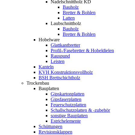
Nadelschnittholz KD
Bauholz
Bretter & Bohlen
Latten
Laubschnittholz
Bauholz
Bretter & Bohlen
Hobelware
Glattkantbretter
Profil-/Fasebretter & Hobeldielen
Rauspund
Leisten
Kanteln
KVH Konstruktionsvollholz
BSH Brettschichtholz
Trockenbau
Bauplatten
Gipskartonplatten
Gipsfaserplatten
Feuerschutzplatten
Schallschutzplatten & -zubehör
sonstige Bauplatten
Estrichelemente
Schüttungen
Revisionsklappen