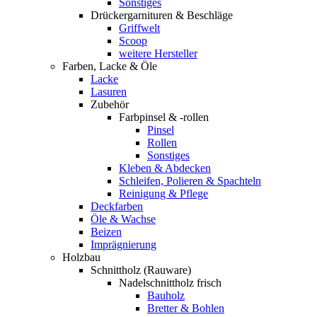
Sonstiges
Drückergarnituren & Beschläge
Griffwelt
Scoop
weitere Hersteller
Farben, Lacke & Öle
Lacke
Lasuren
Zubehör
Farbpinsel & -rollen
Pinsel
Rollen
Sonstiges
Kleben & Abdecken
Schleifen, Polieren & Spachteln
Reinigung & Pflege
Deckfarben
Öle & Wachse
Beizen
Imprägnierung
Holzbau
Schnittholz (Rauware)
Nadelschnittholz frisch
Bauholz
Bretter & Bohlen