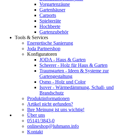
Vorgartenzäune
Gartenhäuser
Carports
Spielgeräte
Hochbeete
Gartenzubehör
Tools & Services
Energetische Sanierung
Joda Partnershop
Konfiguratoren
JODA - Haus & Garten
Scheerer - Holz für Haus & Garten
Traumgarten - Ideen & Systeme zur
Gartengestaltung
Osmo - Holz und Color
Isover - Wärmedämmung, Schall- und
Brandschutz
Produktinformationen
Artikel nicht gefunden?
Ihre Meinung ist uns wichtig!
Über uns
05141/3843-0
onlineshop@luhmann.info
Kontakt