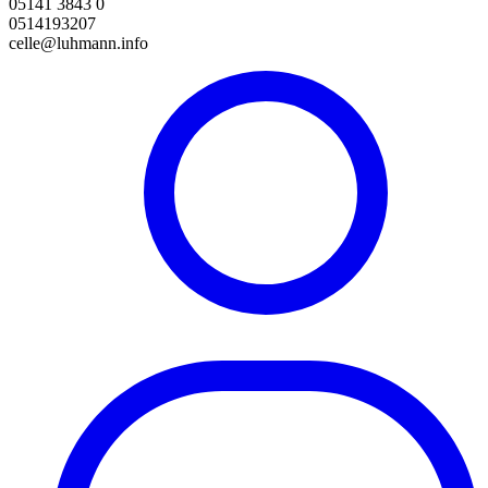
05141 3843 0
0514193207
celle@luhmann.info