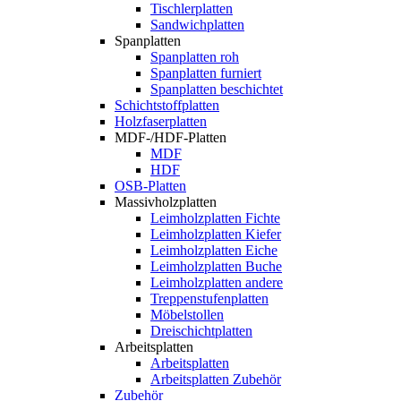
Tischlerplatten
Sandwichplatten
Spanplatten
Spanplatten roh
Spanplatten furniert
Spanplatten beschichtet
Schichtstoffplatten
Holzfaserplatten
MDF-/HDF-Platten
MDF
HDF
OSB-Platten
Massivholzplatten
Leimholzplatten Fichte
Leimholzplatten Kiefer
Leimholzplatten Eiche
Leimholzplatten Buche
Leimholzplatten andere
Treppenstufenplatten
Möbelstollen
Dreischichtplatten
Arbeitsplatten
Arbeitsplatten
Arbeitsplatten Zubehör
Zubehör