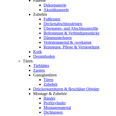
Paneele
Dekorpaneele
Akustikpaneele
Zubehör
Fußleisten
Deckenabschlussleisten
Übergangs- und Abschlussprofile
Befestigung & Verbindungsstücke
Dämmunterlagen
Verlegematerial & -werkzeug
Reinigung, Pflege & Versiegelung
Kork
Designboden
Türen
Türblätter
Zargen
Ganzglastüren
Türen
Zubehör
Drückergarnituren & Beschläge Objekte
Montage & Zubehör
Bänder
Profilzylinder
Montagematerial
Dichtungen