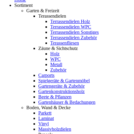
Sortiment
Garten & Freizeit
Terassendielen
Terrassendielen Holz
Terrassendielen WPC
Terrassendielen Sonstiges
Terrassendielen Zubehör
Terassenfliesen
Zäune & Sichtschutz
Holz
WPC
Metall
Zubehör
Carports
Spielgeräte & Gartenmöbel
Gartengeräte & Zubehör
Gartenkonstruktionsholz
Beete & Pflanzen
Gartenhäuser & Bedachungen
Boden, Wand & Decke
Parkett
Laminat
Vinyl
Massivholzdielen