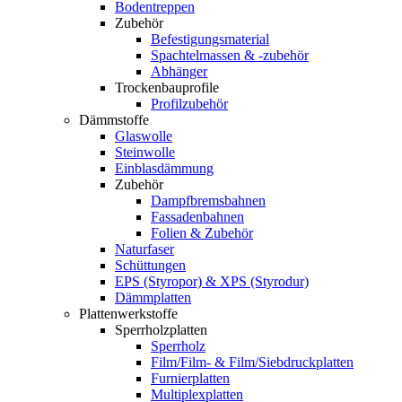
Bodentreppen
Zubehör
Befestigungsmaterial
Spachtelmassen & -zubehör
Abhänger
Trockenbauprofile
Profilzubehör
Dämmstoffe
Glaswolle
Steinwolle
Einblasdämmung
Zubehör
Dampfbremsbahnen
Fassadenbahnen
Folien & Zubehör
Naturfaser
Schüttungen
EPS (Styropor) & XPS (Styrodur)
Dämmplatten
Plattenwerkstoffe
Sperrholzplatten
Sperrholz
Film/Film- & Film/Siebdruckplatten
Furnierplatten
Multiplexplatten