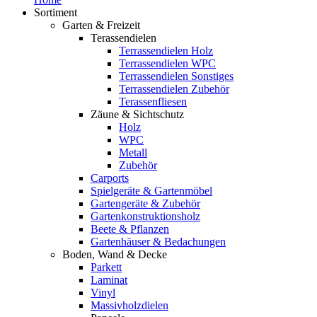
Sortiment
Garten & Freizeit
Terassendielen
Terrassendielen Holz
Terrassendielen WPC
Terrassendielen Sonstiges
Terrassendielen Zubehör
Terassenfliesen
Zäune & Sichtschutz
Holz
WPC
Metall
Zubehör
Carports
Spielgeräte & Gartenmöbel
Gartengeräte & Zubehör
Gartenkonstruktionsholz
Beete & Pflanzen
Gartenhäuser & Bedachungen
Boden, Wand & Decke
Parkett
Laminat
Vinyl
Massivholzdielen