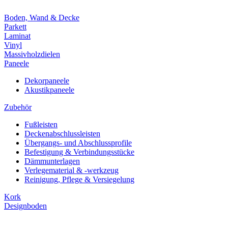
Boden, Wand & Decke
Parkett
Laminat
Vinyl
Massivholzdielen
Paneele
Dekorpaneele
Akustikpaneele
Zubehör
Fußleisten
Deckenabschlussleisten
Übergangs- und Abschlussprofile
Befestigung & Verbindungsstücke
Dämmunterlagen
Verlegematerial & -werkzeug
Reinigung, Pflege & Versiegelung
Kork
Designboden