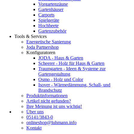
Vorgartenzäune
Gartenhäuser
Carports
Spielgeräte
Hochbeete
Gartenzubehör
Tools & Services
Energetische Sanierung
Joda Partnershop
Konfiguratoren
JODA - Haus & Garten
Scheerer - Holz für Haus & Garten
Traumgarten - Ideen & Systeme zur
Gartengestaltung
Osmo - Holz und Color
Isover - Wärmedämmung, Schall- und
Brandschutz
Produktinformationen
Artikel nicht gefunden?
Ihre Meinung ist uns wichtig!
Über uns
05141/3843-0
onlineshop@luhmann.info
Kontakt