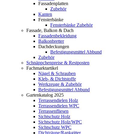
Fassadenplatten
Zubehör
Kanten
Fensterbänke
Fensterbänke Zubehör
Fassade, Balkon & Dach
Fassadenbekleidung
Balkonbretter
Dachdeckungen
Befestigungsmittel Abbund
Zubehör
Schnäppchenpreise & Restposten
Fachmarktartikel
Nägel & Schrauben
Kleb- & Dichtstoffe
Werkzeuge & Zubehör
Befestigungsmittel Abbund
Gartenkatalog 2025
Terrassendielen Holz
Terrassendielen WPC
Terrassenfliesen
Sichtschutz Holz
Sichtschutz Holz/WPC
Sichtschutz WPC
Dichtzäune/Rankgitter