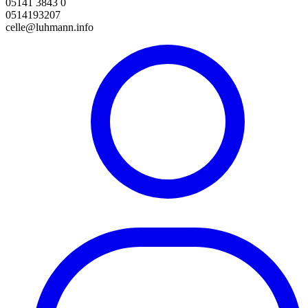
05141 3843 0
0514193207
celle@luhmann.info