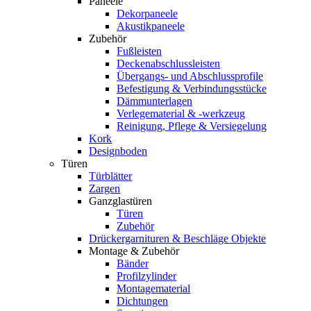
Paneele
Dekorpaneele
Akustikpaneele
Zubehör
Fußleisten
Deckenabschlussleisten
Übergangs- und Abschlussprofile
Befestigung & Verbindungsstücke
Dämmunterlagen
Verlegematerial & -werkzeug
Reinigung, Pflege & Versiegelung
Kork
Designboden
Türen
Türblätter
Zargen
Ganzglastüren
Türen
Zubehör
Drückergarnituren & Beschläge Objekte
Montage & Zubehör
Bänder
Profilzylinder
Montagematerial
Dichtungen