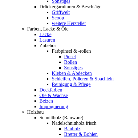
Sonstiges
Drückergarnituren & Beschläge
Griffwelt
Scoop
weitere Hersteller
Farben, Lacke & Öle
Lacke
Lasuren
Zubehör
Farbpinsel & -rollen
Pinsel
Rollen
Sonstiges
Kleben & Abdecken
Schleifen, Polieren & Spachteln
Reinigung & Pflege
Deckfarben
Öle & Wachse
Beizen
Imprägnierung
Holzbau
Schnittholz (Rauware)
Nadelschnittholz frisch
Bauholz
Bretter & Bohlen