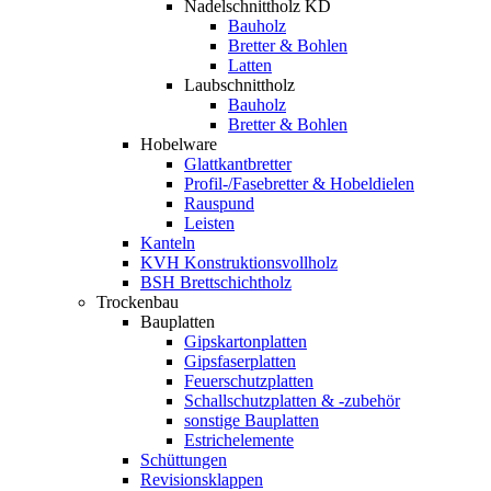
Nadelschnittholz KD
Bauholz
Bretter & Bohlen
Latten
Laubschnittholz
Bauholz
Bretter & Bohlen
Hobelware
Glattkantbretter
Profil-/Fasebretter & Hobeldielen
Rauspund
Leisten
Kanteln
KVH Konstruktionsvollholz
BSH Brettschichtholz
Trockenbau
Bauplatten
Gipskartonplatten
Gipsfaserplatten
Feuerschutzplatten
Schallschutzplatten & -zubehör
sonstige Bauplatten
Estrichelemente
Schüttungen
Revisionsklappen