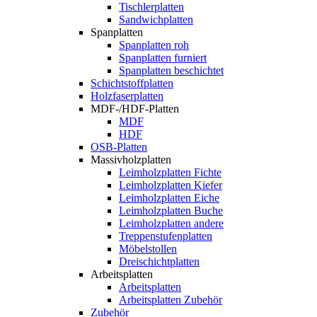
Tischlerplatten
Sandwichplatten
Spanplatten
Spanplatten roh
Spanplatten furniert
Spanplatten beschichtet
Schichtstoffplatten
Holzfaserplatten
MDF-/HDF-Platten
MDF
HDF
OSB-Platten
Massivholzplatten
Leimholzplatten Fichte
Leimholzplatten Kiefer
Leimholzplatten Eiche
Leimholzplatten Buche
Leimholzplatten andere
Treppenstufenplatten
Möbelstollen
Dreischichtplatten
Arbeitsplatten
Arbeitsplatten
Arbeitsplatten Zubehör
Zubehör