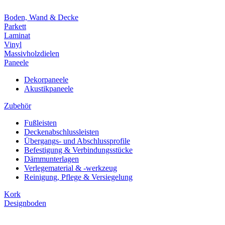
Boden, Wand & Decke
Parkett
Laminat
Vinyl
Massivholzdielen
Paneele
Dekorpaneele
Akustikpaneele
Zubehör
Fußleisten
Deckenabschlussleisten
Übergangs- und Abschlussprofile
Befestigung & Verbindungsstücke
Dämmunterlagen
Verlegematerial & -werkzeug
Reinigung, Pflege & Versiegelung
Kork
Designboden