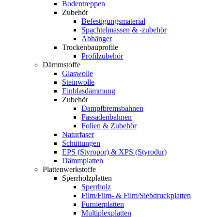
Bodentreppen
Zubehör
Befestigungsmaterial
Spachtelmassen & -zubehör
Abhänger
Trockenbauprofile
Profilzubehör
Dämmstoffe
Glaswolle
Steinwolle
Einblasdämmung
Zubehör
Dampfbremsbahnen
Fassadenbahnen
Folien & Zubehör
Naturfaser
Schüttungen
EPS (Styropor) & XPS (Styrodur)
Dämmplatten
Plattenwerkstoffe
Sperrholzplatten
Sperrholz
Film/Film- & Film/Siebdruckplatten
Furnierplatten
Multiplexplatten