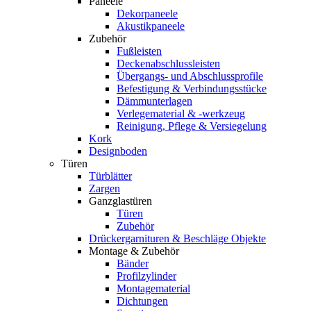
Paneele
Dekorpaneele
Akustikpaneele
Zubehör
Fußleisten
Deckenabschlussleisten
Übergangs- und Abschlussprofile
Befestigung & Verbindungsstücke
Dämmunterlagen
Verlegematerial & -werkzeug
Reinigung, Pflege & Versiegelung
Kork
Designboden
Türen
Türblätter
Zargen
Ganzglastüren
Türen
Zubehör
Drückergarnituren & Beschläge Objekte
Montage & Zubehör
Bänder
Profilzylinder
Montagematerial
Dichtungen