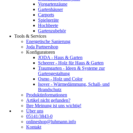
Vorgartenzäune
Gartenhäuser
Carports
Spielgeräte
Hochbeete
Gartenzubehör
Tools & Services
Energetische Sanierung
Joda Partnershop
Konfiguratoren
JODA - Haus & Garten
Scheerer - Holz für Haus & Garten
Traumgarten - Ideen & Systeme zur
Gartengestaltung
Osmo - Holz und Color
Isover - Wärmedämmung, Schall- und
Brandschutz
Produktinformationen
Artikel nicht gefunden?
Ihre Meinung ist uns wichtig!
Über uns
05141/3843-0
onlineshop@luhmann.info
Kontakt