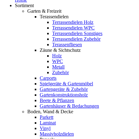
Sortiment
Garten & Freizeit
Terassendielen
Terrassendielen Holz
Terrassendielen WPC
Terrassendielen Sonstiges
Terrassendielen Zubehör
Terassenfliesen
Zäune & Sichtschutz
Holz
WPC
Metall
Zubehör
Carports
Spielgeräte & Gartenmöbel
Gartengeräte & Zubehör
Gartenkonstruktionsholz
Beete & Pflanzen
Gartenhäuser & Bedachungen
Boden, Wand & Decke
Parkett
Laminat
Vinyl
Massivholzdielen