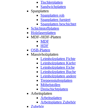
Tischlerplatten
Sandwichplatten
Spanplatten
Spanplatten roh
Spanplatten furniert
Spanplatten beschichtet
Schichtstoffplatten
Holzfaserplatten
MDF-/HDF-Platten
MDF
HDF
OSB-Platten
Massivholzplatten
Leimholzplatten Fichte
Leimholzplatten Kiefer
Leimholzplatten Eiche
Leimholzplatten Buche
Leimholzplatten andere
Treppenstufenplatten
Möbelstollen
Dreischichtplatten
Arbeitsplatten
Arbeitsplatten
Arbeitsplatten Zubehör
Zubehör