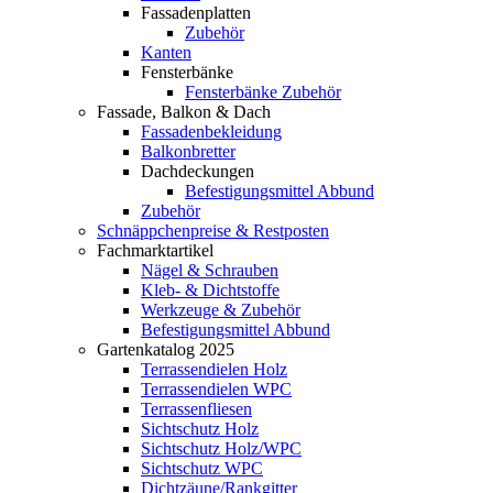
Fassadenplatten
Zubehör
Kanten
Fensterbänke
Fensterbänke Zubehör
Fassade, Balkon & Dach
Fassadenbekleidung
Balkonbretter
Dachdeckungen
Befestigungsmittel Abbund
Zubehör
Schnäppchenpreise & Restposten
Fachmarktartikel
Nägel & Schrauben
Kleb- & Dichtstoffe
Werkzeuge & Zubehör
Befestigungsmittel Abbund
Gartenkatalog 2025
Terrassendielen Holz
Terrassendielen WPC
Terrassenfliesen
Sichtschutz Holz
Sichtschutz Holz/WPC
Sichtschutz WPC
Dichtzäune/Rankgitter