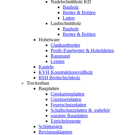
Nadelschnittholz KD
Bauholz
Bretter & Bohlen
Latten
Laubschnittholz
Bauholz
Bretter & Bohlen
Hobelware
Glattkantbretter
Profil-/Fasebretter & Hobeldielen
Rauspund
Leisten
Kanteln
KVH Konstruktionsvollholz
BSH Brettschichtholz
Trockenbau
Bauplatten
Gipskartonplatten
Gipsfaserplatten
Feuerschutzplatten
Schallschutzplatten & -zubehör
sonstige Bauplatten
Estrichelemente
Schüttungen
Revisionsklappen