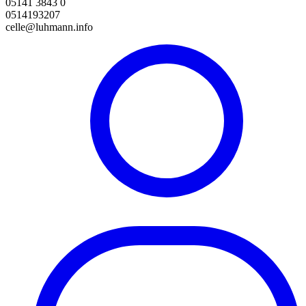
05141 3843 0
0514193207
celle@luhmann.info