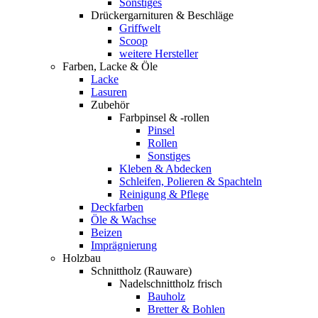
Sonstiges
Drückergarnituren & Beschläge
Griffwelt
Scoop
weitere Hersteller
Farben, Lacke & Öle
Lacke
Lasuren
Zubehör
Farbpinsel & -rollen
Pinsel
Rollen
Sonstiges
Kleben & Abdecken
Schleifen, Polieren & Spachteln
Reinigung & Pflege
Deckfarben
Öle & Wachse
Beizen
Imprägnierung
Holzbau
Schnittholz (Rauware)
Nadelschnittholz frisch
Bauholz
Bretter & Bohlen