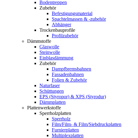
Bodentreppen
Zubehör
Befestigungsmaterial
Spachtelmassen & -zubehör
Abhänger
Trockenbauprofile
Profilzubehör
Dämmstoffe
Glaswolle
Steinwolle
Einblasdämmung
Zubehör
Dampfbremsbahnen
Fassadenbahnen
Folien & Zubehör
Naturfaser
Schüttungen
EPS (Styropor) & XPS (Styrodur)
Dämmplatten
Plattenwerkstoffe
Sperrholzplatten
Sperrholz
Film/Film- & Film/Siebdruckplatten
Furnierplatten
Multiplexplatten