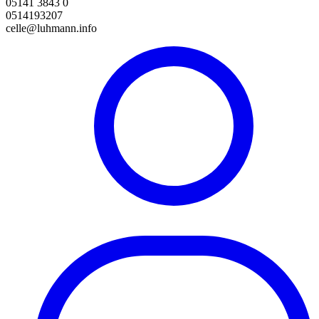
05141 3843 0
0514193207
celle@luhmann.info