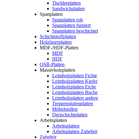
Tischlerplatten
Sandwichplatten
Spanplatten
Spanplatten roh
Spanplatten furniert
Spanplatten beschichtet
Schichtstoffplatten
Holzfaserplatten
MDF-/HDF-Platten
MDF
HDF
OSB-Platten
Massivholzplatten
Leimholzplatten Fichte
Leimholzplatten Kiefer
Leimholzplatten Eiche
Leimholzplatten Buche
Leimholzplatten andere
Treppenstufenplatten
Möbelstollen
Dreischichtplatten
Arbeitsplatten
Arbeitsplatten
Arbeitsplatten Zubehör
Zubehör