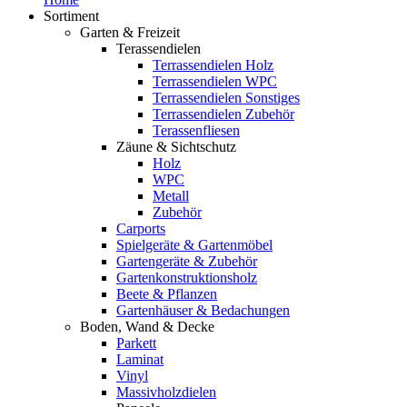
Sortiment
Garten & Freizeit
Terassendielen
Terrassendielen Holz
Terrassendielen WPC
Terrassendielen Sonstiges
Terrassendielen Zubehör
Terassenfliesen
Zäune & Sichtschutz
Holz
WPC
Metall
Zubehör
Carports
Spielgeräte & Gartenmöbel
Gartengeräte & Zubehör
Gartenkonstruktionsholz
Beete & Pflanzen
Gartenhäuser & Bedachungen
Boden, Wand & Decke
Parkett
Laminat
Vinyl
Massivholzdielen