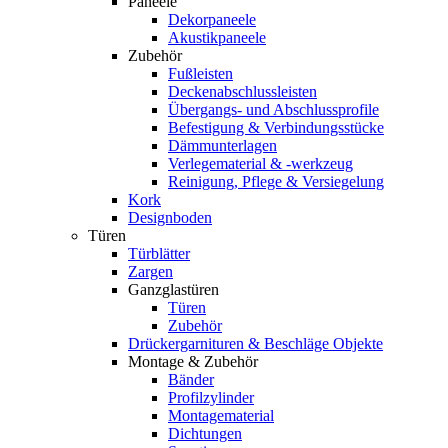
Paneele
Dekorpaneele
Akustikpaneele
Zubehör
Fußleisten
Deckenabschlussleisten
Übergangs- und Abschlussprofile
Befestigung & Verbindungsstücke
Dämmunterlagen
Verlegematerial & -werkzeug
Reinigung, Pflege & Versiegelung
Kork
Designboden
Türen
Türblätter
Zargen
Ganzglastüren
Türen
Zubehör
Drückergarnituren & Beschläge Objekte
Montage & Zubehör
Bänder
Profilzylinder
Montagematerial
Dichtungen