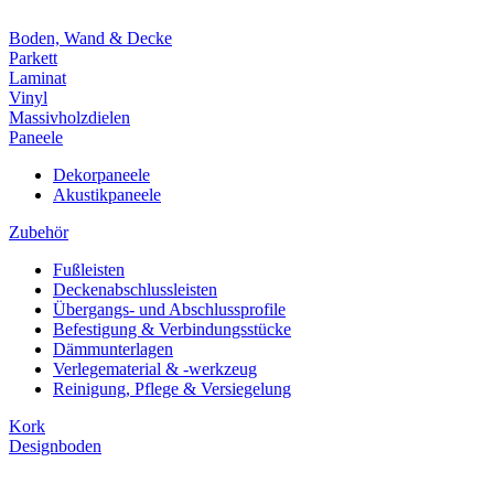
Boden, Wand & Decke
Parkett
Laminat
Vinyl
Massivholzdielen
Paneele
Dekorpaneele
Akustikpaneele
Zubehör
Fußleisten
Deckenabschlussleisten
Übergangs- und Abschlussprofile
Befestigung & Verbindungsstücke
Dämmunterlagen
Verlegematerial & -werkzeug
Reinigung, Pflege & Versiegelung
Kork
Designboden