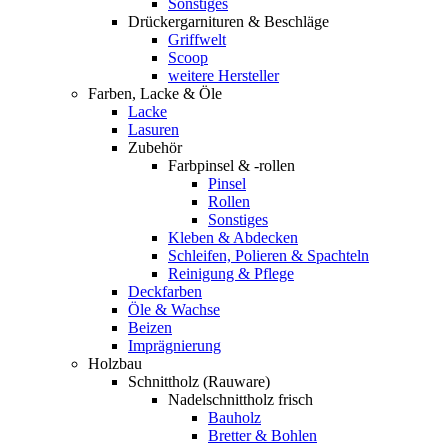
Sonstiges
Drückergarnituren & Beschläge
Griffwelt
Scoop
weitere Hersteller
Farben, Lacke & Öle
Lacke
Lasuren
Zubehör
Farbpinsel & -rollen
Pinsel
Rollen
Sonstiges
Kleben & Abdecken
Schleifen, Polieren & Spachteln
Reinigung & Pflege
Deckfarben
Öle & Wachse
Beizen
Imprägnierung
Holzbau
Schnittholz (Rauware)
Nadelschnittholz frisch
Bauholz
Bretter & Bohlen