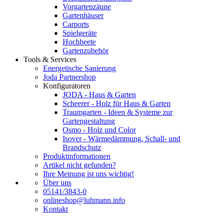
Vorgartenzäune
Gartenhäuser
Carports
Spielgeräte
Hochbeete
Gartenzubehör
Tools & Services
Energetische Sanierung
Joda Partnershop
Konfiguratoren
JODA - Haus & Garten
Scheerer - Holz für Haus & Garten
Traumgarten - Ideen & Systeme zur
Gartengestaltung
Osmo - Holz und Color
Isover - Wärmedämmung, Schall- und
Brandschutz
Produktinformationen
Artikel nicht gefunden?
Ihre Meinung ist uns wichtig!
Über uns
05141/3843-0
onlineshop@luhmann.info
Kontakt