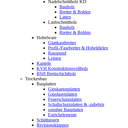
Nadelschnittholz KD
Bauholz
Bretter & Bohlen
Latten
Laubschnittholz
Bauholz
Bretter & Bohlen
Hobelware
Glattkantbretter
Profil-/Fasebretter & Hobeldielen
Rauspund
Leisten
Kanteln
KVH Konstruktionsvollholz
BSH Brettschichtholz
Trockenbau
Bauplatten
Gipskartonplatten
Gipsfaserplatten
Feuerschutzplatten
Schallschutzplatten & -zubehör
sonstige Bauplatten
Estrichelemente
Schüttungen
Revisionsklappen