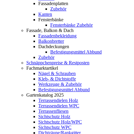
Fassadenplatten
Zubehör
Kanten
Fensterbänke
Fensterbänke Zubehör
Fassade, Balkon & Dach
Fassadenbekleidung
Balkonbretter
Dachdeckungen
Befestigungsmittel Abbund
Zubehör
Schnäppchenpreise & Restposten
Fachmarktartikel
Nägel & Schrauben
Kleb- & Dichtstoffe
Werkzeuge & Zubehör
Befestigungsmittel Abbund
Gartenkatalog 2025
Terrassendielen Holz
Terrassendielen WPC
Terrassenfliesen
Sichtschutz Holz
Sichtschutz Holz/WPC
Sichtschutz WPC
Dichtzäune/Rankgitter