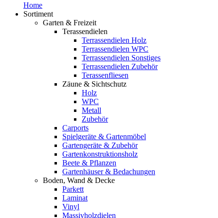
Home
Sortiment
Garten & Freizeit
Terassendielen
Terrassendielen Holz
Terrassendielen WPC
Terrassendielen Sonstiges
Terrassendielen Zubehör
Terassenfliesen
Zäune & Sichtschutz
Holz
WPC
Metall
Zubehör
Carports
Spielgeräte & Gartenmöbel
Gartengeräte & Zubehör
Gartenkonstruktionsholz
Beete & Pflanzen
Gartenhäuser & Bedachungen
Boden, Wand & Decke
Parkett
Laminat
Vinyl
Massivholzdielen