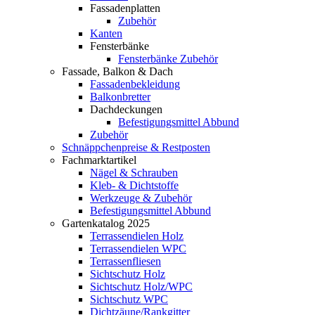
Fassadenplatten
Zubehör
Kanten
Fensterbänke
Fensterbänke Zubehör
Fassade, Balkon & Dach
Fassadenbekleidung
Balkonbretter
Dachdeckungen
Befestigungsmittel Abbund
Zubehör
Schnäppchenpreise & Restposten
Fachmarktartikel
Nägel & Schrauben
Kleb- & Dichtstoffe
Werkzeuge & Zubehör
Befestigungsmittel Abbund
Gartenkatalog 2025
Terrassendielen Holz
Terrassendielen WPC
Terrassenfliesen
Sichtschutz Holz
Sichtschutz Holz/WPC
Sichtschutz WPC
Dichtzäune/Rankgitter