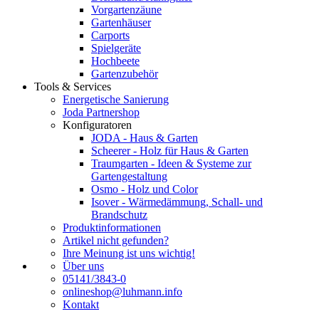
Vorgartenzäune
Gartenhäuser
Carports
Spielgeräte
Hochbeete
Gartenzubehör
Tools & Services
Energetische Sanierung
Joda Partnershop
Konfiguratoren
JODA - Haus & Garten
Scheerer - Holz für Haus & Garten
Traumgarten - Ideen & Systeme zur
Gartengestaltung
Osmo - Holz und Color
Isover - Wärmedämmung, Schall- und
Brandschutz
Produktinformationen
Artikel nicht gefunden?
Ihre Meinung ist uns wichtig!
Über uns
05141/3843-0
onlineshop@luhmann.info
Kontakt