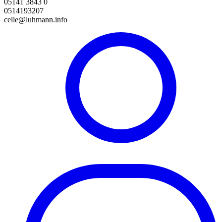
05141 3843 0
0514193207
celle@luhmann.info