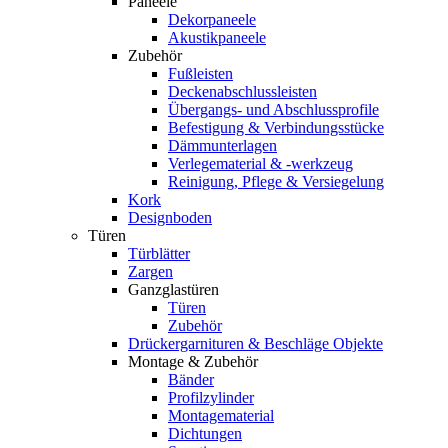
Paneele
Dekorpaneele
Akustikpaneele
Zubehör
Fußleisten
Deckenabschlussleisten
Übergangs- und Abschlussprofile
Befestigung & Verbindungsstücke
Dämmunterlagen
Verlegematerial & -werkzeug
Reinigung, Pflege & Versiegelung
Kork
Designboden
Türen
Türblätter
Zargen
Ganzglastüren
Türen
Zubehör
Drückergarnituren & Beschläge Objekte
Montage & Zubehör
Bänder
Profilzylinder
Montagematerial
Dichtungen