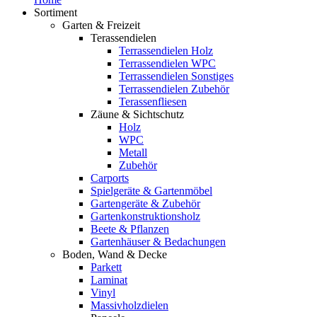
Sortiment
Garten & Freizeit
Terassendielen
Terrassendielen Holz
Terrassendielen WPC
Terrassendielen Sonstiges
Terrassendielen Zubehör
Terassenfliesen
Zäune & Sichtschutz
Holz
WPC
Metall
Zubehör
Carports
Spielgeräte & Gartenmöbel
Gartengeräte & Zubehör
Gartenkonstruktionsholz
Beete & Pflanzen
Gartenhäuser & Bedachungen
Boden, Wand & Decke
Parkett
Laminat
Vinyl
Massivholzdielen