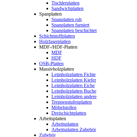
Tischlerplatten
Sandwichplatten
Spanplatten
Spanplatten roh
Spanplatten furniert
Spanplatten beschichtet
Schichtstoffplatten
Holzfaserplatten
MDF-/HDF-Platten
MDF
HDF
OSB-Platten
Massivholzplatten
Leimholzplatten Fichte
Leimholzplatten Kiefer
Leimholzplatten Eiche
Leimholzplatten Buche
Leimholzplatten andere
Treppenstufenplatten
Möbelstollen
Dreischichtplatten
Arbeitsplatten
Arbeitsplatten
Arbeitsplatten Zubehör
Zubehör