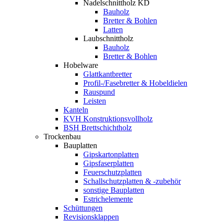
Nadelschnittholz KD
Bauholz
Bretter & Bohlen
Latten
Laubschnittholz
Bauholz
Bretter & Bohlen
Hobelware
Glattkantbretter
Profil-/Fasebretter & Hobeldielen
Rauspund
Leisten
Kanteln
KVH Konstruktionsvollholz
BSH Brettschichtholz
Trockenbau
Bauplatten
Gipskartonplatten
Gipsfaserplatten
Feuerschutzplatten
Schallschutzplatten & -zubehör
sonstige Bauplatten
Estrichelemente
Schüttungen
Revisionsklappen