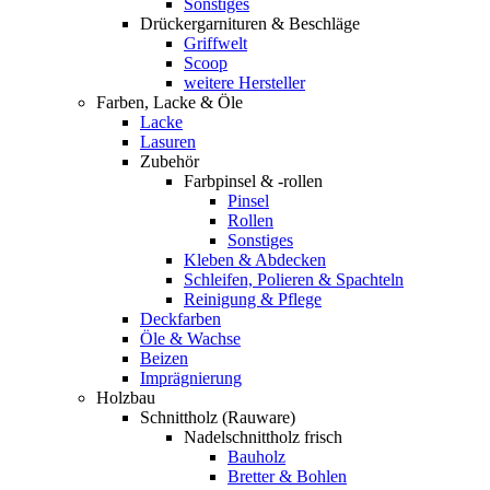
Sonstiges
Drückergarnituren & Beschläge
Griffwelt
Scoop
weitere Hersteller
Farben, Lacke & Öle
Lacke
Lasuren
Zubehör
Farbpinsel & -rollen
Pinsel
Rollen
Sonstiges
Kleben & Abdecken
Schleifen, Polieren & Spachteln
Reinigung & Pflege
Deckfarben
Öle & Wachse
Beizen
Imprägnierung
Holzbau
Schnittholz (Rauware)
Nadelschnittholz frisch
Bauholz
Bretter & Bohlen