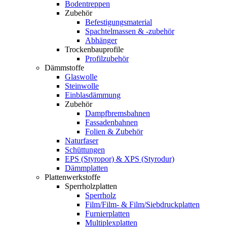
Bodentreppen
Zubehör
Befestigungsmaterial
Spachtelmassen & -zubehör
Abhänger
Trockenbauprofile
Profilzubehör
Dämmstoffe
Glaswolle
Steinwolle
Einblasdämmung
Zubehör
Dampfbremsbahnen
Fassadenbahnen
Folien & Zubehör
Naturfaser
Schüttungen
EPS (Styropor) & XPS (Styrodur)
Dämmplatten
Plattenwerkstoffe
Sperrholzplatten
Sperrholz
Film/Film- & Film/Siebdruckplatten
Furnierplatten
Multiplexplatten