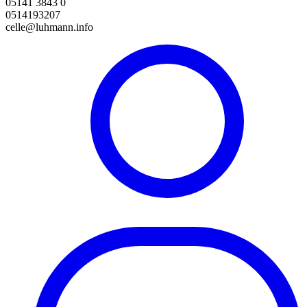
05141 3843 0
0514193207
celle@luhmann.info