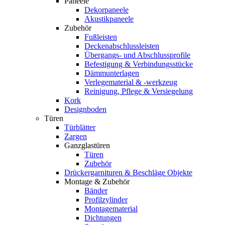
Paneele
Dekorpaneele
Akustikpaneele
Zubehör
Fußleisten
Deckenabschlussleisten
Übergangs- und Abschlussprofile
Befestigung & Verbindungsstücke
Dämmunterlagen
Verlegematerial & -werkzeug
Reinigung, Pflege & Versiegelung
Kork
Designboden
Türen
Türblätter
Zargen
Ganzglastüren
Türen
Zubehör
Drückergarnituren & Beschläge Objekte
Montage & Zubehör
Bänder
Profilzylinder
Montagematerial
Dichtungen