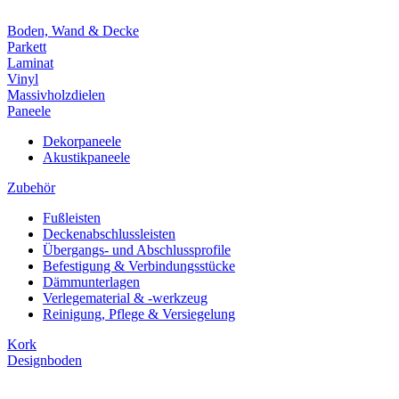
Boden, Wand & Decke
Parkett
Laminat
Vinyl
Massivholzdielen
Paneele
Dekorpaneele
Akustikpaneele
Zubehör
Fußleisten
Deckenabschlussleisten
Übergangs- und Abschlussprofile
Befestigung & Verbindungsstücke
Dämmunterlagen
Verlegematerial & -werkzeug
Reinigung, Pflege & Versiegelung
Kork
Designboden