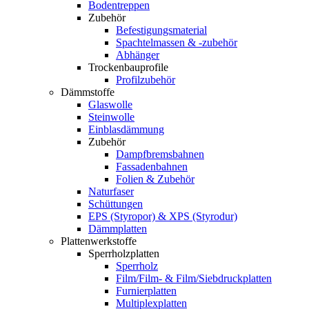
Bodentreppen
Zubehör
Befestigungsmaterial
Spachtelmassen & -zubehör
Abhänger
Trockenbauprofile
Profilzubehör
Dämmstoffe
Glaswolle
Steinwolle
Einblasdämmung
Zubehör
Dampfbremsbahnen
Fassadenbahnen
Folien & Zubehör
Naturfaser
Schüttungen
EPS (Styropor) & XPS (Styrodur)
Dämmplatten
Plattenwerkstoffe
Sperrholzplatten
Sperrholz
Film/Film- & Film/Siebdruckplatten
Furnierplatten
Multiplexplatten