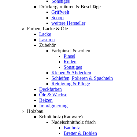
Sonstiges
Drückergarnituren & Beschläge
Griffwelt
Scoop
weitere Hersteller
Farben, Lacke & Öle
Lacke
Lasuren
Zubehör
Farbpinsel & -rollen
Pinsel
Rollen
Sonstiges
Kleben & Abdecken
Schleifen, Polieren & Spachteln
Reinigung & Pflege
Deckfarben
Öle & Wachse
Beizen
Imprägnierung
Holzbau
Schnittholz (Rauware)
Nadelschnittholz frisch
Bauholz
Bretter & Bohlen