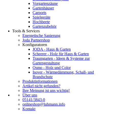
Vorgartenzäune
Gartenhäuser
Carports
Spielgeräte
Hochbeete
Gartenzubehör
Tools & Services
Energetische Sanierung
Joda Partnershop
Konfiguratoren
JODA - Haus & Garten
Scheerer - Holz für Haus & Garten
Traumgarten - Ideen & Systeme zur
Gartengestaltung
Osmo - Holz und Color
Isover - Wärmedämmung, Schall- und
Brandschutz
Produktinformationen
Artikel nicht gefunden?
Ihre Meinung ist uns wichtig!
Über uns
05141/3843-0
onlineshop@luhmann.info
Kontakt