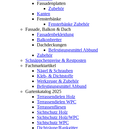
Fassadenplatten
Zubehör
Kanten
Fensterbänke
Fensterbänke Zubehör
Fassade, Balkon & Dach
Fassadenbekleidung
Balkonbretter
Dachdeckungen
Befestigungsmittel Abbund
Zubehör
Schnäppchenpreise & Restposten
Fachmarktartikel
Nägel & Schrauben
Kleb- & Dichtstoffe
Werkzeuge & Zubehör
Befestigungsmittel Abbund
Gartenkatalog 2025
Terrassendielen Holz
Terrassendielen WPC
Terrassenfliesen
Sichtschutz Holz
Sichtschutz Holz/WPC
Sichtschutz WPC
Dichtzäune/Rankgitter