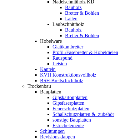
Nadelschnittholz KD
Bauholz
Bretter & Bohlen
Latten
Laubschnittholz
Bauholz
Bretter & Bohlen
Hobelware
Glattkantbretter
Profil-/Fasebretter & Hobeldielen
Rauspund
Leisten
Kanteln
KVH Konstruktionsvollholz
BSH Brettschichtholz
Trockenbau
Bauplatten
Gipskartonplatten
Gipsfaserplatten
Feuerschutzplatten
Schallschutzplatten & -zubehör
sonstige Bauplatten
Estrichelemente
Schüttungen
Revisionsklappen