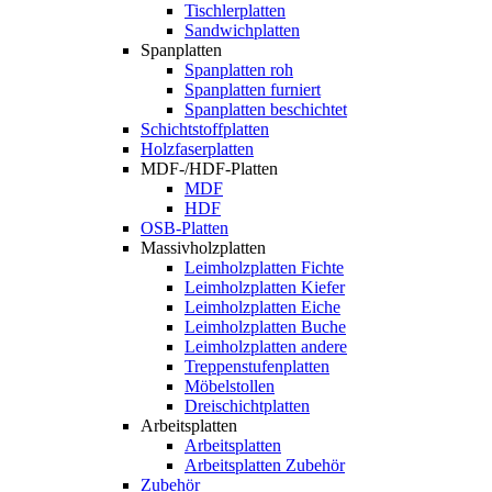
Tischlerplatten
Sandwichplatten
Spanplatten
Spanplatten roh
Spanplatten furniert
Spanplatten beschichtet
Schichtstoffplatten
Holzfaserplatten
MDF-/HDF-Platten
MDF
HDF
OSB-Platten
Massivholzplatten
Leimholzplatten Fichte
Leimholzplatten Kiefer
Leimholzplatten Eiche
Leimholzplatten Buche
Leimholzplatten andere
Treppenstufenplatten
Möbelstollen
Dreischichtplatten
Arbeitsplatten
Arbeitsplatten
Arbeitsplatten Zubehör
Zubehör