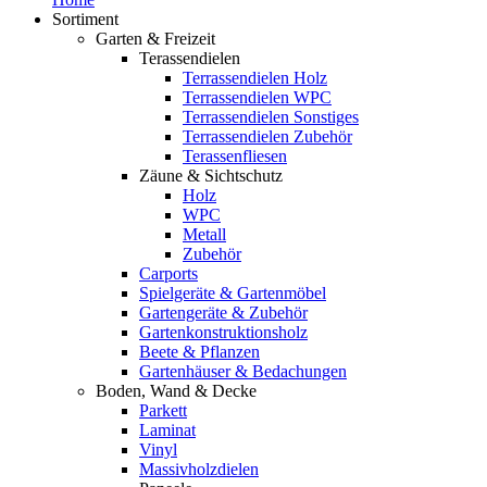
Sortiment
Garten & Freizeit
Terassendielen
Terrassendielen Holz
Terrassendielen WPC
Terrassendielen Sonstiges
Terrassendielen Zubehör
Terassenfliesen
Zäune & Sichtschutz
Holz
WPC
Metall
Zubehör
Carports
Spielgeräte & Gartenmöbel
Gartengeräte & Zubehör
Gartenkonstruktionsholz
Beete & Pflanzen
Gartenhäuser & Bedachungen
Boden, Wand & Decke
Parkett
Laminat
Vinyl
Massivholzdielen