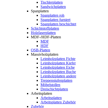
Tischlerplatten
Sandwichplatten
Spanplatten
Spanplatten roh
Spanplatten furniert
Spanplatten beschichtet
Schichtstoffplatten
Holzfaserplatten
MDF-/HDF-Platten
MDF
HDF
OSB-Platten
Massivholzplatten
Leimholzplatten Fichte
Leimholzplatten Kiefer
Leimholzplatten Eiche
Leimholzplatten Buche
Leimholzplatten andere
Treppenstufenplatten
Möbelstollen
Dreischichtplatten
Arbeitsplatten
Arbeitsplatten
Arbeitsplatten Zubehör
Zubehör