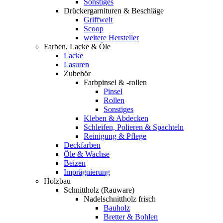
Sonstiges
Drückergarnituren & Beschläge
Griffwelt
Scoop
weitere Hersteller
Farben, Lacke & Öle
Lacke
Lasuren
Zubehör
Farbpinsel & -rollen
Pinsel
Rollen
Sonstiges
Kleben & Abdecken
Schleifen, Polieren & Spachteln
Reinigung & Pflege
Deckfarben
Öle & Wachse
Beizen
Imprägnierung
Holzbau
Schnittholz (Rauware)
Nadelschnittholz frisch
Bauholz
Bretter & Bohlen