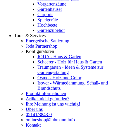
Vorgartenzäune
Gartenhäuser
Carports
Spielgeräte
Hochbeete
Gartenzubehör
Tools & Services
Energetische Sanierung
Joda Partnershop
Konfiguratoren
JODA - Haus & Garten
Scheerer - Holz für Haus & Garten
Traumgarten - Ideen & Systeme zur
Gartengestaltung
Osmo - Holz und Color
Isover - Wärmedämmung, Schall- und
Brandschutz
Produktinformationen
Artikel nicht gefunden?
Ihre Meinung ist uns wichtig!
Über uns
05141/3843-0
onlineshop@luhmann.info
Kontakt