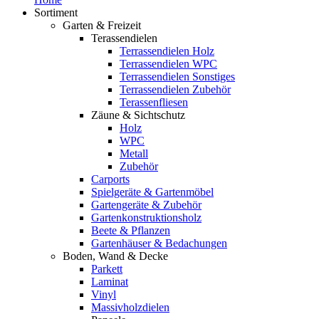
Sortiment
Garten & Freizeit
Terassendielen
Terrassendielen Holz
Terrassendielen WPC
Terrassendielen Sonstiges
Terrassendielen Zubehör
Terassenfliesen
Zäune & Sichtschutz
Holz
WPC
Metall
Zubehör
Carports
Spielgeräte & Gartenmöbel
Gartengeräte & Zubehör
Gartenkonstruktionsholz
Beete & Pflanzen
Gartenhäuser & Bedachungen
Boden, Wand & Decke
Parkett
Laminat
Vinyl
Massivholzdielen