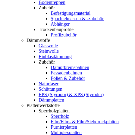
Bodentreppen
Zubehör
Befestigungsmaterial
Spachtelmassen & -zubehör
Abhänger
Trockenbauprofile
Profilzubehör
Dämmstoffe
Glaswolle
Steinwolle
Einblasdämmung
Zubehör
Dampfbremsbahnen
Fassadenbahnen
Folien & Zubehör
Naturfaser
Schüttungen
EPS (Styropor) & XPS (Styrodur)
Dämmplatten
Plattenwerkstoffe
Sperrholzplatten
Sperrholz
Film/Film- & Film/Siebdruckplatten
Furnierplatten
Multiplexplatten