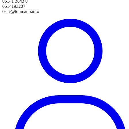
05141 3843 0
0514193207
celle@luhmann.info