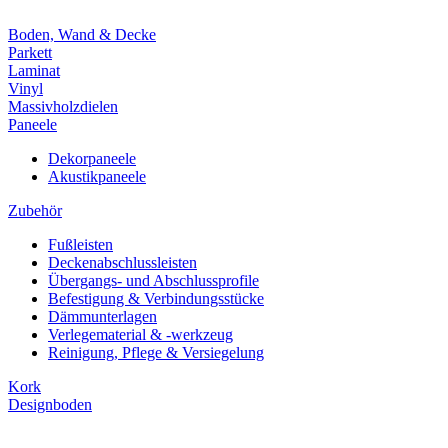
Boden, Wand & Decke
Parkett
Laminat
Vinyl
Massivholzdielen
Paneele
Dekorpaneele
Akustikpaneele
Zubehör
Fußleisten
Deckenabschlussleisten
Übergangs- und Abschlussprofile
Befestigung & Verbindungsstücke
Dämmunterlagen
Verlegematerial & -werkzeug
Reinigung, Pflege & Versiegelung
Kork
Designboden