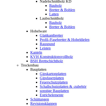
Nadelschnittholz KD
Bauholz
Bretter & Bohlen
Latten
Laubschnittholz
Bauholz
Bretter & Bohlen
Hobelware
Glattkantbretter
Profil-/Fasebretter & Hobeldielen
Rauspund
Leisten
Kanteln
KVH Konstruktionsvollholz
BSH Brettschichtholz
Trockenbau
Bauplatten
Gipskartonplatten
Gipsfaserplatten
Feuerschutzplatten
Schallschutzplatten & -zubehör
sonstige Bauplatten
Estrichelemente
Schüttungen
Revisionsklappen