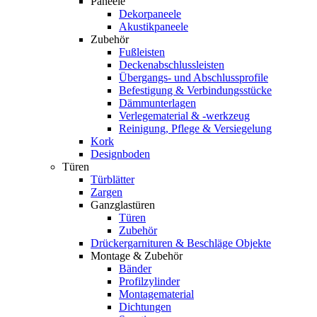
Paneele
Dekorpaneele
Akustikpaneele
Zubehör
Fußleisten
Deckenabschlussleisten
Übergangs- und Abschlussprofile
Befestigung & Verbindungsstücke
Dämmunterlagen
Verlegematerial & -werkzeug
Reinigung, Pflege & Versiegelung
Kork
Designboden
Türen
Türblätter
Zargen
Ganzglastüren
Türen
Zubehör
Drückergarnituren & Beschläge Objekte
Montage & Zubehör
Bänder
Profilzylinder
Montagematerial
Dichtungen