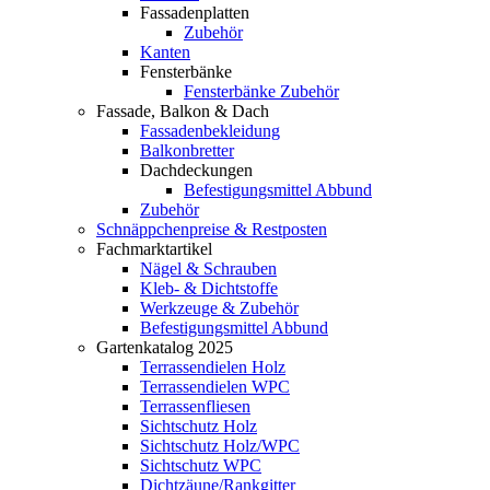
Fassadenplatten
Zubehör
Kanten
Fensterbänke
Fensterbänke Zubehör
Fassade, Balkon & Dach
Fassadenbekleidung
Balkonbretter
Dachdeckungen
Befestigungsmittel Abbund
Zubehör
Schnäppchenpreise & Restposten
Fachmarktartikel
Nägel & Schrauben
Kleb- & Dichtstoffe
Werkzeuge & Zubehör
Befestigungsmittel Abbund
Gartenkatalog 2025
Terrassendielen Holz
Terrassendielen WPC
Terrassenfliesen
Sichtschutz Holz
Sichtschutz Holz/WPC
Sichtschutz WPC
Dichtzäune/Rankgitter