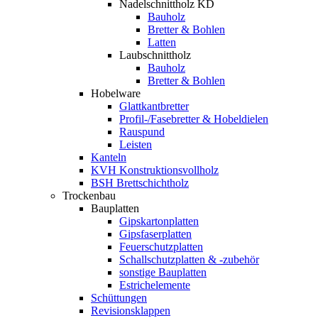
Nadelschnittholz KD
Bauholz
Bretter & Bohlen
Latten
Laubschnittholz
Bauholz
Bretter & Bohlen
Hobelware
Glattkantbretter
Profil-/Fasebretter & Hobeldielen
Rauspund
Leisten
Kanteln
KVH Konstruktionsvollholz
BSH Brettschichtholz
Trockenbau
Bauplatten
Gipskartonplatten
Gipsfaserplatten
Feuerschutzplatten
Schallschutzplatten & -zubehör
sonstige Bauplatten
Estrichelemente
Schüttungen
Revisionsklappen