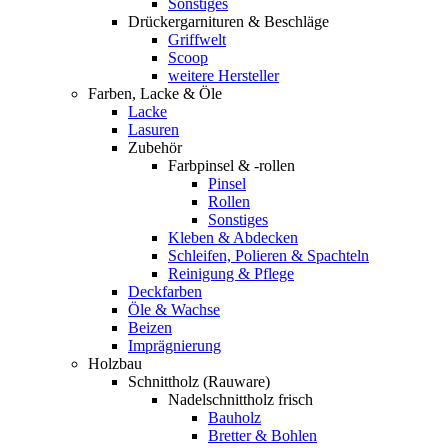
Sonstiges
Drückergarnituren & Beschläge
Griffwelt
Scoop
weitere Hersteller
Farben, Lacke & Öle
Lacke
Lasuren
Zubehör
Farbpinsel & -rollen
Pinsel
Rollen
Sonstiges
Kleben & Abdecken
Schleifen, Polieren & Spachteln
Reinigung & Pflege
Deckfarben
Öle & Wachse
Beizen
Imprägnierung
Holzbau
Schnittholz (Rauware)
Nadelschnittholz frisch
Bauholz
Bretter & Bohlen