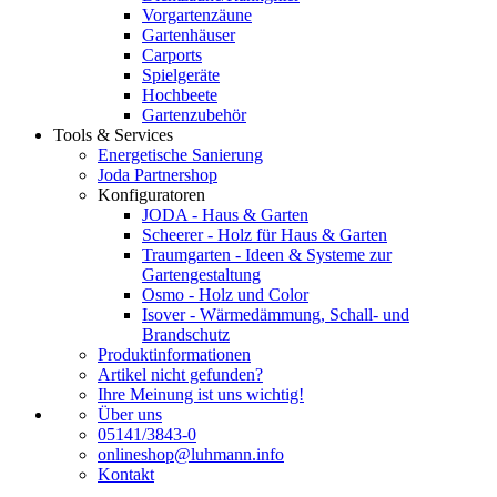
Vorgartenzäune
Gartenhäuser
Carports
Spielgeräte
Hochbeete
Gartenzubehör
Tools & Services
Energetische Sanierung
Joda Partnershop
Konfiguratoren
JODA - Haus & Garten
Scheerer - Holz für Haus & Garten
Traumgarten - Ideen & Systeme zur
Gartengestaltung
Osmo - Holz und Color
Isover - Wärmedämmung, Schall- und
Brandschutz
Produktinformationen
Artikel nicht gefunden?
Ihre Meinung ist uns wichtig!
Über uns
05141/3843-0
onlineshop@luhmann.info
Kontakt