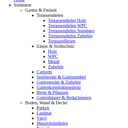
Sortiment
Garten & Freizeit
Terassendielen
Terrassendielen Holz
Terrassendielen WPC
Terrassendielen Sonstiges
Terrassendielen Zubehör
Terassenfliesen
Zäune & Sichtschutz
Holz
WPC
Metall
Zubehör
Carports
Spielgeräte & Gartenmöbel
Gartengeräte & Zubehör
Gartenkonstruktionsholz
Beete & Pflanzen
Gartenhäuser & Bedachungen
Boden, Wand & Decke
Parkett
Laminat
Vinyl
Massivholzdielen