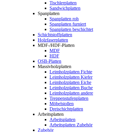
Tischlerplatten
Sandwichplatten
Spanplatten
Spanplatten roh
Spanplatten furniert
Spanplatten beschichtet
Schichtstoffplatten
Holzfaserplatten
MDF-/HDF-Platten
MDF
HDF
OSB-Platten
Massivholzplatten
Leimholzplatten Fichte
Leimholzplatten Kiefer
Leimholzplatten Eiche
Leimholzplatten Buche
Leimholzplatten andere
Treppenstufenplatten
Möbelstollen
Dreischichtplatten
Arbeitsplatten
Arbeitsplatten
Arbeitsplatten Zubehör
Zubehör