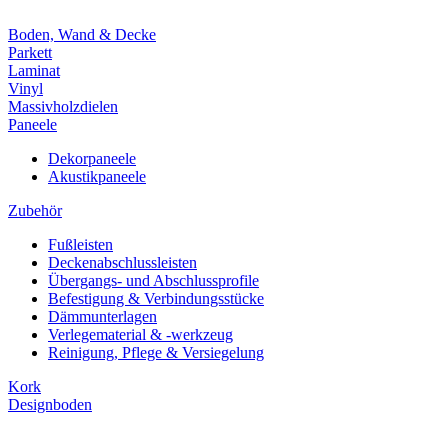
Boden, Wand & Decke
Parkett
Laminat
Vinyl
Massivholzdielen
Paneele
Dekorpaneele
Akustikpaneele
Zubehör
Fußleisten
Deckenabschlussleisten
Übergangs- und Abschlussprofile
Befestigung & Verbindungsstücke
Dämmunterlagen
Verlegematerial & -werkzeug
Reinigung, Pflege & Versiegelung
Kork
Designboden