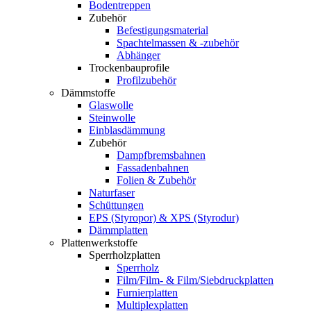
Bodentreppen
Zubehör
Befestigungsmaterial
Spachtelmassen & -zubehör
Abhänger
Trockenbauprofile
Profilzubehör
Dämmstoffe
Glaswolle
Steinwolle
Einblasdämmung
Zubehör
Dampfbremsbahnen
Fassadenbahnen
Folien & Zubehör
Naturfaser
Schüttungen
EPS (Styropor) & XPS (Styrodur)
Dämmplatten
Plattenwerkstoffe
Sperrholzplatten
Sperrholz
Film/Film- & Film/Siebdruckplatten
Furnierplatten
Multiplexplatten