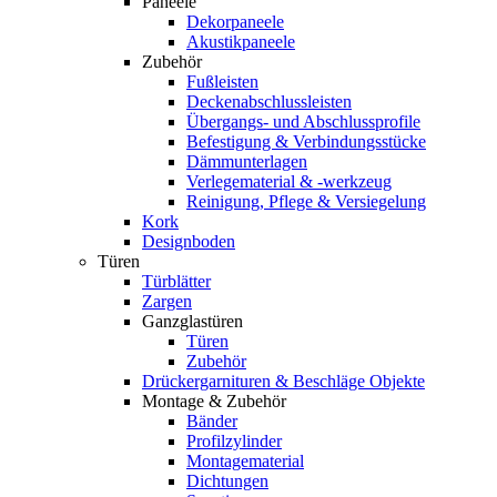
Paneele
Dekorpaneele
Akustikpaneele
Zubehör
Fußleisten
Deckenabschlussleisten
Übergangs- und Abschlussprofile
Befestigung & Verbindungsstücke
Dämmunterlagen
Verlegematerial & -werkzeug
Reinigung, Pflege & Versiegelung
Kork
Designboden
Türen
Türblätter
Zargen
Ganzglastüren
Türen
Zubehör
Drückergarnituren & Beschläge Objekte
Montage & Zubehör
Bänder
Profilzylinder
Montagematerial
Dichtungen