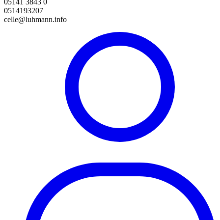
05141 3843 0
0514193207
celle@luhmann.info