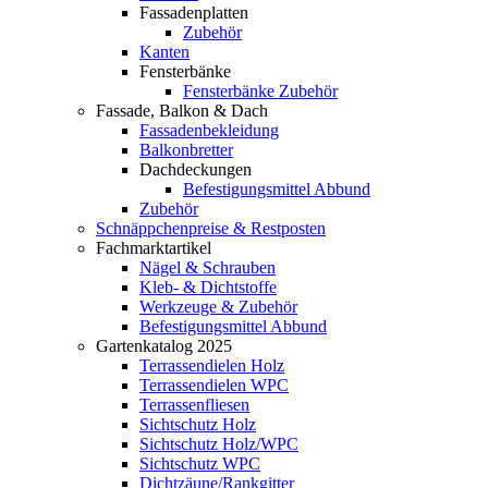
Fassadenplatten
Zubehör
Kanten
Fensterbänke
Fensterbänke Zubehör
Fassade, Balkon & Dach
Fassadenbekleidung
Balkonbretter
Dachdeckungen
Befestigungsmittel Abbund
Zubehör
Schnäppchenpreise & Restposten
Fachmarktartikel
Nägel & Schrauben
Kleb- & Dichtstoffe
Werkzeuge & Zubehör
Befestigungsmittel Abbund
Gartenkatalog 2025
Terrassendielen Holz
Terrassendielen WPC
Terrassenfliesen
Sichtschutz Holz
Sichtschutz Holz/WPC
Sichtschutz WPC
Dichtzäune/Rankgitter