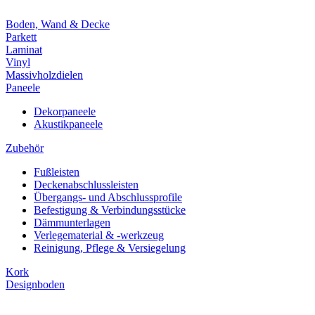
Boden, Wand & Decke
Parkett
Laminat
Vinyl
Massivholzdielen
Paneele
Dekorpaneele
Akustikpaneele
Zubehör
Fußleisten
Deckenabschlussleisten
Übergangs- und Abschlussprofile
Befestigung & Verbindungsstücke
Dämmunterlagen
Verlegematerial & -werkzeug
Reinigung, Pflege & Versiegelung
Kork
Designboden