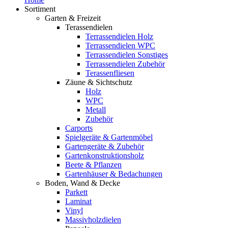
Sortiment
Garten & Freizeit
Terassendielen
Terrassendielen Holz
Terrassendielen WPC
Terrassendielen Sonstiges
Terrassendielen Zubehör
Terassenfliesen
Zäune & Sichtschutz
Holz
WPC
Metall
Zubehör
Carports
Spielgeräte & Gartenmöbel
Gartengeräte & Zubehör
Gartenkonstruktionsholz
Beete & Pflanzen
Gartenhäuser & Bedachungen
Boden, Wand & Decke
Parkett
Laminat
Vinyl
Massivholzdielen