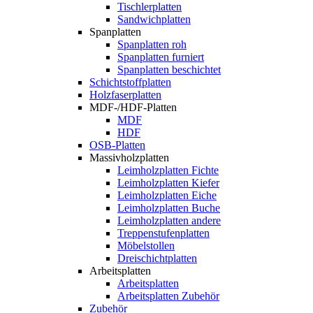
Tischlerplatten
Sandwichplatten
Spanplatten
Spanplatten roh
Spanplatten furniert
Spanplatten beschichtet
Schichtstoffplatten
Holzfaserplatten
MDF-/HDF-Platten
MDF
HDF
OSB-Platten
Massivholzplatten
Leimholzplatten Fichte
Leimholzplatten Kiefer
Leimholzplatten Eiche
Leimholzplatten Buche
Leimholzplatten andere
Treppenstufenplatten
Möbelstollen
Dreischichtplatten
Arbeitsplatten
Arbeitsplatten
Arbeitsplatten Zubehör
Zubehör