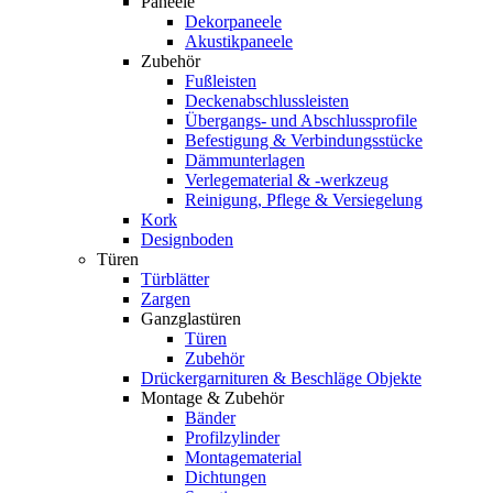
Paneele
Dekorpaneele
Akustikpaneele
Zubehör
Fußleisten
Deckenabschlussleisten
Übergangs- und Abschlussprofile
Befestigung & Verbindungsstücke
Dämmunterlagen
Verlegematerial & -werkzeug
Reinigung, Pflege & Versiegelung
Kork
Designboden
Türen
Türblätter
Zargen
Ganzglastüren
Türen
Zubehör
Drückergarnituren & Beschläge Objekte
Montage & Zubehör
Bänder
Profilzylinder
Montagematerial
Dichtungen