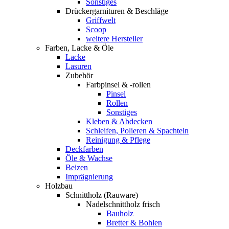
Sonstiges
Drückergarnituren & Beschläge
Griffwelt
Scoop
weitere Hersteller
Farben, Lacke & Öle
Lacke
Lasuren
Zubehör
Farbpinsel & -rollen
Pinsel
Rollen
Sonstiges
Kleben & Abdecken
Schleifen, Polieren & Spachteln
Reinigung & Pflege
Deckfarben
Öle & Wachse
Beizen
Imprägnierung
Holzbau
Schnittholz (Rauware)
Nadelschnittholz frisch
Bauholz
Bretter & Bohlen