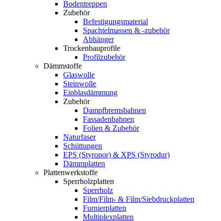
Bodentreppen
Zubehör
Befestigungsmaterial
Spachtelmassen & -zubehör
Abhänger
Trockenbauprofile
Profilzubehör
Dämmstoffe
Glaswolle
Steinwolle
Einblasdämmung
Zubehör
Dampfbremsbahnen
Fassadenbahnen
Folien & Zubehör
Naturfaser
Schüttungen
EPS (Styropor) & XPS (Styrodur)
Dämmplatten
Plattenwerkstoffe
Sperrholzplatten
Sperrholz
Film/Film- & Film/Siebdruckplatten
Furnierplatten
Multiplexplatten