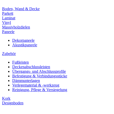
Boden, Wand & Decke
Parkett
Laminat
Vinyl
Massivholzdielen
Paneele
Dekorpaneele
Akustikpaneele
Zubehör
Fußleisten
Deckenabschlussleisten
Übergangs- und Abschlussprofile
Befestigung & Verbindungsstücke
Dämmunterlagen
Verlegematerial & -werkzeug
Reinigung, Pflege & Versiegelung
Kork
Designboden