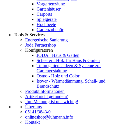
Vorgartenzäune
Gartenhäuser
Carports
Spielgeräte
Hochbeete
Gartenzubehör
Tools & Services
Energetische Sanierung
Joda Partnershop
Konfiguratoren
JODA - Haus & Garten
Scheerer - Holz für Haus & Garten
Traumgarten - Ideen & Systeme zur
Gartengestaltung
Osmo - Holz und Color
Isover - Wärmedämmung, Schall- und
Brandschutz
Produktinformationen
Artikel nicht gefunden?
Ihre Meinung ist uns wichtig!
Über uns
05141/3843-0
onlineshop@luhmann.info
Kontakt