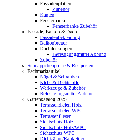
Fassadenplatten
Zubehör
Kanten
Fensterbänke
Fensterbänke Zubehör
Fassade, Balkon & Dach
Fassadenbekleidung
Balkonbretter
Dachdeckungen
Befestigungsmittel Abbund
Zubehör
Schnäppchenpreise & Restposten
Fachmarktartikel
Nägel & Schrauben
Kleb- & Dichtstoffe
Werkzeuge & Zubehör
Befestigungsmittel Abbund
Gartenkatalog 2025
Terrassendielen Holz
Terrassendielen WPC
Terrassenfliesen
Sichtschutz Holz
Sichtschutz Holz/WPC
Sichtschutz WPC
Dichtzäune/Rankgitter