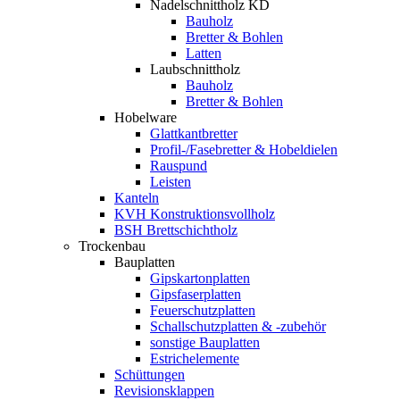
Nadelschnittholz KD
Bauholz
Bretter & Bohlen
Latten
Laubschnittholz
Bauholz
Bretter & Bohlen
Hobelware
Glattkantbretter
Profil-/Fasebretter & Hobeldielen
Rauspund
Leisten
Kanteln
KVH Konstruktionsvollholz
BSH Brettschichtholz
Trockenbau
Bauplatten
Gipskartonplatten
Gipsfaserplatten
Feuerschutzplatten
Schallschutzplatten & -zubehör
sonstige Bauplatten
Estrichelemente
Schüttungen
Revisionsklappen