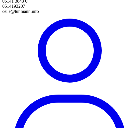
05141 3843 0
0514193207
celle@luhmann.info