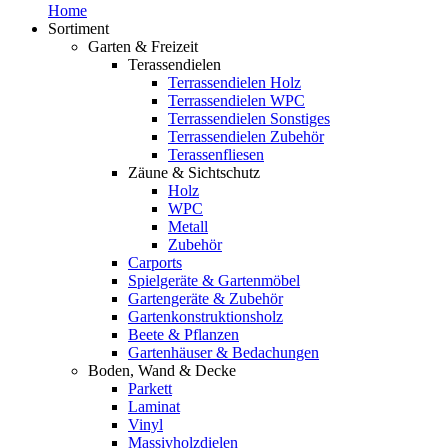
Home
Sortiment
Garten & Freizeit
Terassendielen
Terrassendielen Holz
Terrassendielen WPC
Terrassendielen Sonstiges
Terrassendielen Zubehör
Terassenfliesen
Zäune & Sichtschutz
Holz
WPC
Metall
Zubehör
Carports
Spielgeräte & Gartenmöbel
Gartengeräte & Zubehör
Gartenkonstruktionsholz
Beete & Pflanzen
Gartenhäuser & Bedachungen
Boden, Wand & Decke
Parkett
Laminat
Vinyl
Massivholzdielen