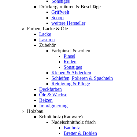
Sonstiges
Drückergarnituren & Beschläge
Griffwelt
Scoop
weitere Hersteller
Farben, Lacke & Öle
Lacke
Lasuren
Zubehör
Farbpinsel & -rollen
Pinsel
Rollen
Sonstiges
Kleben & Abdecken
Schleifen, Polieren & Spachteln
Reinigung & Pflege
Deckfarben
Öle & Wachse
Beizen
Imprägnierung
Holzbau
Schnittholz (Rauware)
Nadelschnittholz frisch
Bauholz
Bretter & Bohlen