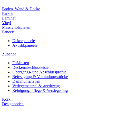
Boden, Wand & Decke
Parkett
Laminat
Vinyl
Massivholzdielen
Paneele
Dekorpaneele
Akustikpaneele
Zubehör
Fußleisten
Deckenabschlussleisten
Übergangs- und Abschlussprofile
Befestigung & Verbindungsstücke
Dämmunterlagen
Verlegematerial & -werkzeug
Reinigung, Pflege & Versiegelung
Kork
Designboden