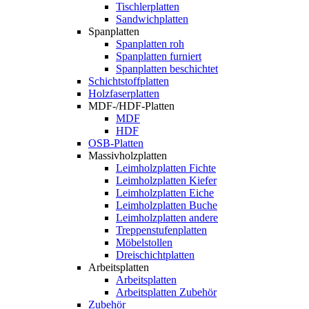
Tischlerplatten
Sandwichplatten
Spanplatten
Spanplatten roh
Spanplatten furniert
Spanplatten beschichtet
Schichtstoffplatten
Holzfaserplatten
MDF-/HDF-Platten
MDF
HDF
OSB-Platten
Massivholzplatten
Leimholzplatten Fichte
Leimholzplatten Kiefer
Leimholzplatten Eiche
Leimholzplatten Buche
Leimholzplatten andere
Treppenstufenplatten
Möbelstollen
Dreischichtplatten
Arbeitsplatten
Arbeitsplatten
Arbeitsplatten Zubehör
Zubehör