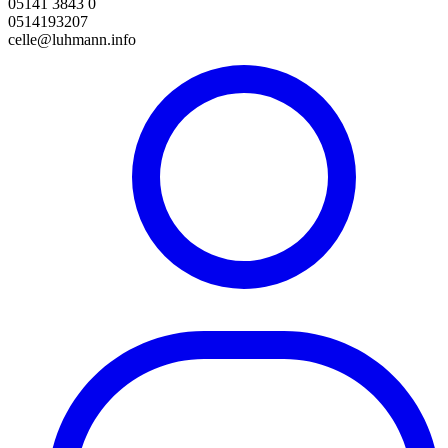
05141 3843 0
0514193207
celle@luhmann.info