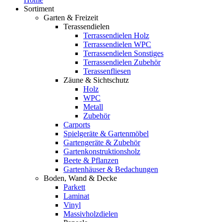
Sortiment
Garten & Freizeit
Terassendielen
Terrassendielen Holz
Terrassendielen WPC
Terrassendielen Sonstiges
Terrassendielen Zubehör
Terassenfliesen
Zäune & Sichtschutz
Holz
WPC
Metall
Zubehör
Carports
Spielgeräte & Gartenmöbel
Gartengeräte & Zubehör
Gartenkonstruktionsholz
Beete & Pflanzen
Gartenhäuser & Bedachungen
Boden, Wand & Decke
Parkett
Laminat
Vinyl
Massivholzdielen