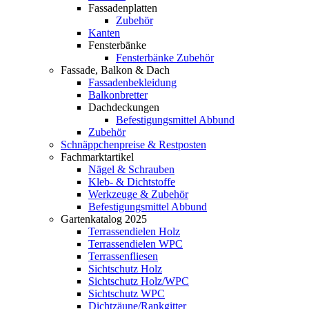
Fassadenplatten
Zubehör
Kanten
Fensterbänke
Fensterbänke Zubehör
Fassade, Balkon & Dach
Fassadenbekleidung
Balkonbretter
Dachdeckungen
Befestigungsmittel Abbund
Zubehör
Schnäppchenpreise & Restposten
Fachmarktartikel
Nägel & Schrauben
Kleb- & Dichtstoffe
Werkzeuge & Zubehör
Befestigungsmittel Abbund
Gartenkatalog 2025
Terrassendielen Holz
Terrassendielen WPC
Terrassenfliesen
Sichtschutz Holz
Sichtschutz Holz/WPC
Sichtschutz WPC
Dichtzäune/Rankgitter