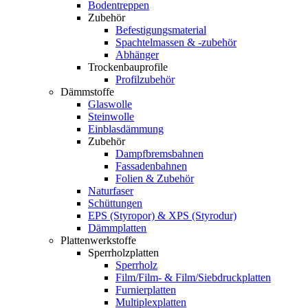
Bodentreppen
Zubehör
Befestigungsmaterial
Spachtelmassen & -zubehör
Abhänger
Trockenbauprofile
Profilzubehör
Dämmstoffe
Glaswolle
Steinwolle
Einblasdämmung
Zubehör
Dampfbremsbahnen
Fassadenbahnen
Folien & Zubehör
Naturfaser
Schüttungen
EPS (Styropor) & XPS (Styrodur)
Dämmplatten
Plattenwerkstoffe
Sperrholzplatten
Sperrholz
Film/Film- & Film/Siebdruckplatten
Furnierplatten
Multiplexplatten