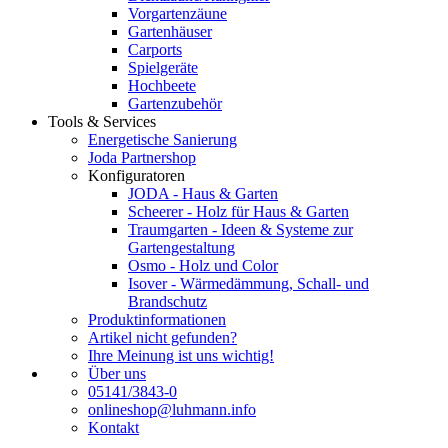
Vorgartenzäune
Gartenhäuser
Carports
Spielgeräte
Hochbeete
Gartenzubehör
Tools & Services
Energetische Sanierung
Joda Partnershop
Konfiguratoren
JODA - Haus & Garten
Scheerer - Holz für Haus & Garten
Traumgarten - Ideen & Systeme zur
Gartengestaltung
Osmo - Holz und Color
Isover - Wärmedämmung, Schall- und
Brandschutz
Produktinformationen
Artikel nicht gefunden?
Ihre Meinung ist uns wichtig!
Über uns
05141/3843-0
onlineshop@luhmann.info
Kontakt