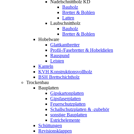
Nadelschnittholz KD
Bauholz
Bretter & Bohlen
Latten
Laubschnittholz
Bauholz
Bretter & Bohlen
Hobelware
Glattkantbretter
Profil-/Fasebretter & Hobeldielen
Rauspund
Leisten
Kanteln
KVH Konstruktionsvollholz
BSH Brettschichtholz
Trockenbau
Bauplatten
Gipskartonplatten
Gipsfaserplatten
Feuerschutzplatten
Schallschutzplatten & -zubehör
sonstige Bauplatten
Estrichelemente
Schüttungen
Revisionsklappen