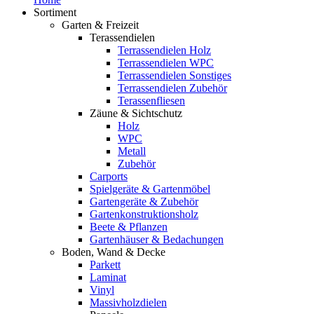
Sortiment
Garten & Freizeit
Terassendielen
Terrassendielen Holz
Terrassendielen WPC
Terrassendielen Sonstiges
Terrassendielen Zubehör
Terassenfliesen
Zäune & Sichtschutz
Holz
WPC
Metall
Zubehör
Carports
Spielgeräte & Gartenmöbel
Gartengeräte & Zubehör
Gartenkonstruktionsholz
Beete & Pflanzen
Gartenhäuser & Bedachungen
Boden, Wand & Decke
Parkett
Laminat
Vinyl
Massivholzdielen