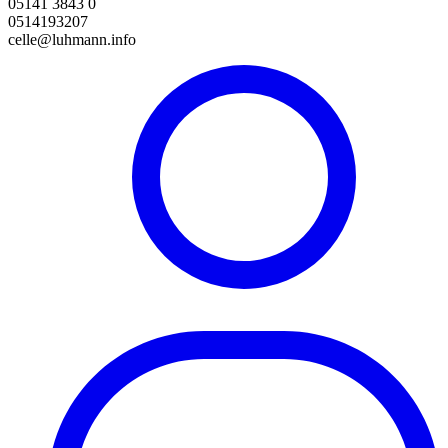
05141 3843 0
0514193207
celle@luhmann.info