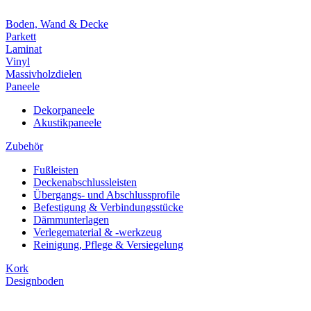
Boden, Wand & Decke
Parkett
Laminat
Vinyl
Massivholzdielen
Paneele
Dekorpaneele
Akustikpaneele
Zubehör
Fußleisten
Deckenabschlussleisten
Übergangs- und Abschlussprofile
Befestigung & Verbindungsstücke
Dämmunterlagen
Verlegematerial & -werkzeug
Reinigung, Pflege & Versiegelung
Kork
Designboden