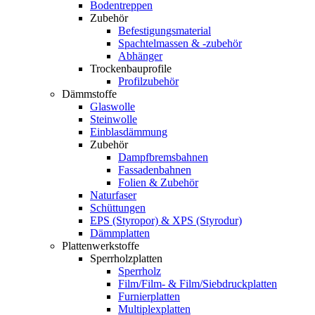
Bodentreppen
Zubehör
Befestigungsmaterial
Spachtelmassen & -zubehör
Abhänger
Trockenbauprofile
Profilzubehör
Dämmstoffe
Glaswolle
Steinwolle
Einblasdämmung
Zubehör
Dampfbremsbahnen
Fassadenbahnen
Folien & Zubehör
Naturfaser
Schüttungen
EPS (Styropor) & XPS (Styrodur)
Dämmplatten
Plattenwerkstoffe
Sperrholzplatten
Sperrholz
Film/Film- & Film/Siebdruckplatten
Furnierplatten
Multiplexplatten