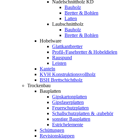
Nadelschnittholz KD
Bauholz
Bretter & Bohlen
Latten
Laubschnittholz
Bauholz
Bretter & Bohlen
Hobelware
Glattkantbretter
Profil-/Fasebretter & Hobeldielen
Rauspund
Leisten
Kanteln
KVH Konstruktionsvollholz
BSH Brettschichtholz
Trockenbau
Bauplatten
Gipskartonplatten
Gipsfaserplatten
Feuerschutzplatten
Schallschutzplatten & -zubehör
sonstige Bauplatten
Estrichelemente
Schüttungen
Revisionsklappen