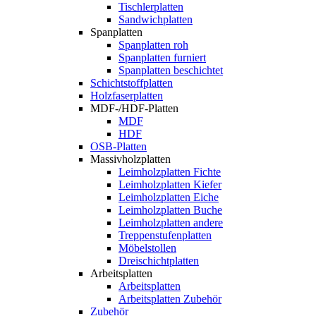
Tischlerplatten
Sandwichplatten
Spanplatten
Spanplatten roh
Spanplatten furniert
Spanplatten beschichtet
Schichtstoffplatten
Holzfaserplatten
MDF-/HDF-Platten
MDF
HDF
OSB-Platten
Massivholzplatten
Leimholzplatten Fichte
Leimholzplatten Kiefer
Leimholzplatten Eiche
Leimholzplatten Buche
Leimholzplatten andere
Treppenstufenplatten
Möbelstollen
Dreischichtplatten
Arbeitsplatten
Arbeitsplatten
Arbeitsplatten Zubehör
Zubehör