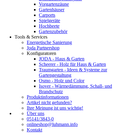
Vorgartenzäune
Gartenhäuser
Carports
Spielgeräte
Hochbeete
Gartenzubehör
Tools & Services
Energetische Sanierung
Joda Partnershop
Konfiguratoren
JODA - Haus & Garten
Scheerer - Holz für Haus & Garten
Traumgarten - Ideen & Systeme zur
Gartengestaltung
Osmo - Holz und Color
Isover - Wärmedämmung, Schall- und
Brandschutz
Produktinformationen
Artikel nicht gefunden?
Ihre Meinung ist uns wichtig!
Über uns
05141/3843-0
onlineshop@luhmann.info
Kontakt