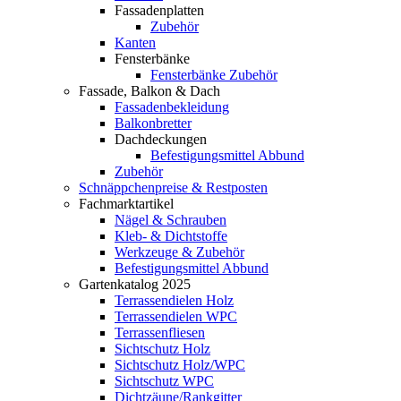
Fassadenplatten
Zubehör
Kanten
Fensterbänke
Fensterbänke Zubehör
Fassade, Balkon & Dach
Fassadenbekleidung
Balkonbretter
Dachdeckungen
Befestigungsmittel Abbund
Zubehör
Schnäppchenpreise & Restposten
Fachmarktartikel
Nägel & Schrauben
Kleb- & Dichtstoffe
Werkzeuge & Zubehör
Befestigungsmittel Abbund
Gartenkatalog 2025
Terrassendielen Holz
Terrassendielen WPC
Terrassenfliesen
Sichtschutz Holz
Sichtschutz Holz/WPC
Sichtschutz WPC
Dichtzäune/Rankgitter