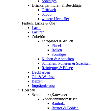
Sonstiges
Drückergarnituren & Beschläge
Griffwelt
Scoop
weitere Hersteller
Farben, Lacke & Öle
Lacke
Lasuren
Zubehör
Farbpinsel & -rollen
Pinsel
Rollen
Sonstiges
Kleben & Abdecken
Schleifen, Polieren & Spachteln
Reinigung & Pflege
Deckfarben
Öle & Wachse
Beizen
Imprägnierung
Holzbau
Schnittholz (Rauware)
Nadelschnittholz frisch
Bauholz
Bretter & Bohlen