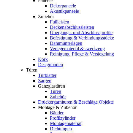
Paneele
Dekorpaneele
Akustikpaneele
Zubehör
Fußleisten
Deckenabschlussleisten
Übergangs- und Abschlussprofile
Befestigung & Verbindungsstücke
Dämmunterlagen
Verlegematerial & -werkzeug
Reinigung, Pflege & Versiegelung
Kork
Designboden
Türen
Türblätter
Zargen
Ganzglastüren
Türen
Zubehör
Drückergarnituren & Beschläge Objekte
Montage & Zubehör
Bänder
Profilzylinder
Montagematerial
Dichtungen