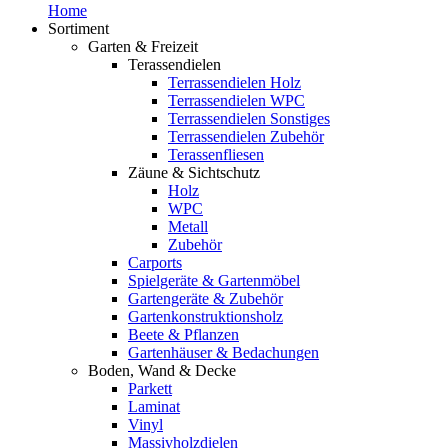
Home
Sortiment
Garten & Freizeit
Terassendielen
Terrassendielen Holz
Terrassendielen WPC
Terrassendielen Sonstiges
Terrassendielen Zubehör
Terassenfliesen
Zäune & Sichtschutz
Holz
WPC
Metall
Zubehör
Carports
Spielgeräte & Gartenmöbel
Gartengeräte & Zubehör
Gartenkonstruktionsholz
Beete & Pflanzen
Gartenhäuser & Bedachungen
Boden, Wand & Decke
Parkett
Laminat
Vinyl
Massivholzdielen