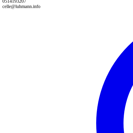
0514193207
celle@luhmann.info