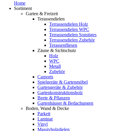
Home
Sortiment
Garten & Freizeit
Terassendielen
Terrassendielen Holz
Terrassendielen WPC
Terrassendielen Sonstiges
Terrassendielen Zubehör
Terassenfliesen
Zäune & Sichtschutz
Holz
WPC
Metall
Zubehör
Carports
Spielgeräte & Gartenmöbel
Gartengeräte & Zubehör
Gartenkonstruktionsholz
Beete & Pflanzen
Gartenhäuser & Bedachungen
Boden, Wand & Decke
Parkett
Laminat
Vinyl
Massivholzdielen