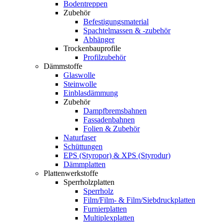
Bodentreppen
Zubehör
Befestigungsmaterial
Spachtelmassen & -zubehör
Abhänger
Trockenbauprofile
Profilzubehör
Dämmstoffe
Glaswolle
Steinwolle
Einblasdämmung
Zubehör
Dampfbremsbahnen
Fassadenbahnen
Folien & Zubehör
Naturfaser
Schüttungen
EPS (Styropor) & XPS (Styrodur)
Dämmplatten
Plattenwerkstoffe
Sperrholzplatten
Sperrholz
Film/Film- & Film/Siebdruckplatten
Furnierplatten
Multiplexplatten