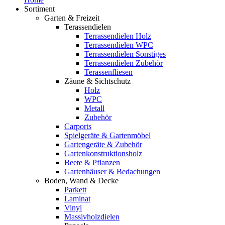
Sortiment
Garten & Freizeit
Terassendielen
Terrassendielen Holz
Terrassendielen WPC
Terrassendielen Sonstiges
Terrassendielen Zubehör
Terassenfliesen
Zäune & Sichtschutz
Holz
WPC
Metall
Zubehör
Carports
Spielgeräte & Gartenmöbel
Gartengeräte & Zubehör
Gartenkonstruktionsholz
Beete & Pflanzen
Gartenhäuser & Bedachungen
Boden, Wand & Decke
Parkett
Laminat
Vinyl
Massivholzdielen