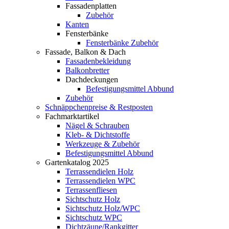
Fassadenplatten
Zubehör
Kanten
Fensterbänke
Fensterbänke Zubehör
Fassade, Balkon & Dach
Fassadenbekleidung
Balkonbretter
Dachdeckungen
Befestigungsmittel Abbund
Zubehör
Schnäppchenpreise & Restposten
Fachmarktartikel
Nägel & Schrauben
Kleb- & Dichtstoffe
Werkzeuge & Zubehör
Befestigungsmittel Abbund
Gartenkatalog 2025
Terrassendielen Holz
Terrassendielen WPC
Terrassenfliesen
Sichtschutz Holz
Sichtschutz Holz/WPC
Sichtschutz WPC
Dichtzäune/Rankgitter