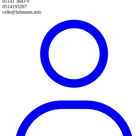
05141 3843 0
0514193207
celle@luhmann.info