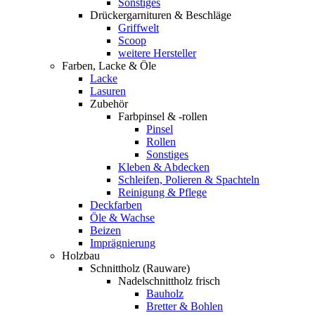
Sonstiges
Drückergarnituren & Beschläge
Griffwelt
Scoop
weitere Hersteller
Farben, Lacke & Öle
Lacke
Lasuren
Zubehör
Farbpinsel & -rollen
Pinsel
Rollen
Sonstiges
Kleben & Abdecken
Schleifen, Polieren & Spachteln
Reinigung & Pflege
Deckfarben
Öle & Wachse
Beizen
Imprägnierung
Holzbau
Schnittholz (Rauware)
Nadelschnittholz frisch
Bauholz
Bretter & Bohlen