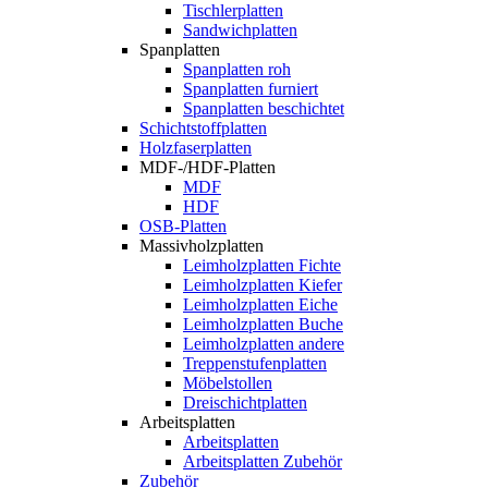
Tischlerplatten
Sandwichplatten
Spanplatten
Spanplatten roh
Spanplatten furniert
Spanplatten beschichtet
Schichtstoffplatten
Holzfaserplatten
MDF-/HDF-Platten
MDF
HDF
OSB-Platten
Massivholzplatten
Leimholzplatten Fichte
Leimholzplatten Kiefer
Leimholzplatten Eiche
Leimholzplatten Buche
Leimholzplatten andere
Treppenstufenplatten
Möbelstollen
Dreischichtplatten
Arbeitsplatten
Arbeitsplatten
Arbeitsplatten Zubehör
Zubehör