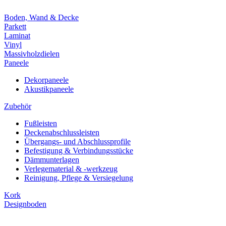
Boden, Wand & Decke
Parkett
Laminat
Vinyl
Massivholzdielen
Paneele
Dekorpaneele
Akustikpaneele
Zubehör
Fußleisten
Deckenabschlussleisten
Übergangs- und Abschlussprofile
Befestigung & Verbindungsstücke
Dämmunterlagen
Verlegematerial & -werkzeug
Reinigung, Pflege & Versiegelung
Kork
Designboden