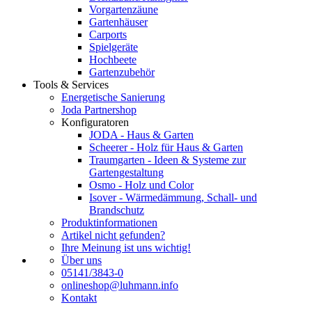
Vorgartenzäune
Gartenhäuser
Carports
Spielgeräte
Hochbeete
Gartenzubehör
Tools & Services
Energetische Sanierung
Joda Partnershop
Konfiguratoren
JODA - Haus & Garten
Scheerer - Holz für Haus & Garten
Traumgarten - Ideen & Systeme zur
Gartengestaltung
Osmo - Holz und Color
Isover - Wärmedämmung, Schall- und
Brandschutz
Produktinformationen
Artikel nicht gefunden?
Ihre Meinung ist uns wichtig!
Über uns
05141/3843-0
onlineshop@luhmann.info
Kontakt