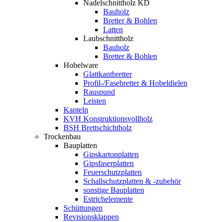
Nadelschnittholz KD
Bauholz
Bretter & Bohlen
Latten
Laubschnittholz
Bauholz
Bretter & Bohlen
Hobelware
Glattkantbretter
Profil-/Fasebretter & Hobeldielen
Rauspund
Leisten
Kanteln
KVH Konstruktionsvollholz
BSH Brettschichtholz
Trockenbau
Bauplatten
Gipskartonplatten
Gipsfaserplatten
Feuerschutzplatten
Schallschutzplatten & -zubehör
sonstige Bauplatten
Estrichelemente
Schüttungen
Revisionsklappen