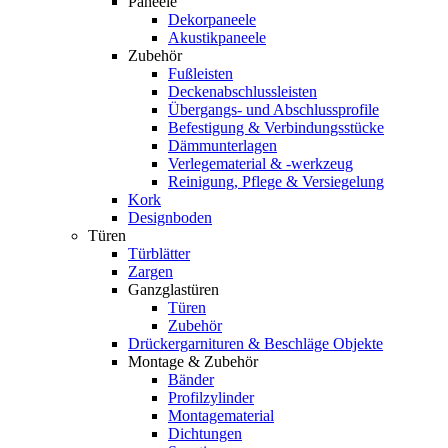
Paneele
Dekorpaneele
Akustikpaneele
Zubehör
Fußleisten
Deckenabschlussleisten
Übergangs- und Abschlussprofile
Befestigung & Verbindungsstücke
Dämmunterlagen
Verlegematerial & -werkzeug
Reinigung, Pflege & Versiegelung
Kork
Designboden
Türen
Türblätter
Zargen
Ganzglastüren
Türen
Zubehör
Drückergarnituren & Beschläge Objekte
Montage & Zubehör
Bänder
Profilzylinder
Montagematerial
Dichtungen