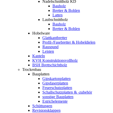
Nadelschnittholz KD
Bauholz
Bretter & Bohlen
Latten
Laubschnittholz
Bauholz
Bretter & Bohlen
Hobelware
Glattkantbretter
Profil-/Fasebretter & Hobeldielen
Rauspund
Leisten
Kanteln
KVH Konstruktionsvollholz
BSH Brettschichtholz
Trockenbau
Bauplatten
Gipskartonplatten
Gipsfaserplatten
Feuerschutzplatten
Schallschutzplatten & -zubehör
sonstige Bauplatten
Estrichelemente
Schüttungen
Revisionsklappen