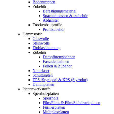
Bodentreppen
Zubehör
Befestigungsmaterial
Spachtelmassen & -zubehör
Abhänger
Trockenbauprofile
Profilzubehör
Dämmstoffe
Glaswolle
Steinwolle
Einblasdämmung
Zubehör
Dampfbremsbahnen
Fassadenbahnen
Folien & Zubehör
Naturfaser
Schüttungen
EPS (Styropor) & XPS (Styrodur)
Dämmplatten
Plattenwerkstoffe
Sperrholzplatten
Sperrholz
Film/Film- & Film/Siebdruckplatten
Furnierplatten
Multiplexplatten