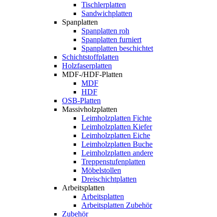
Tischlerplatten
Sandwichplatten
Spanplatten
Spanplatten roh
Spanplatten furniert
Spanplatten beschichtet
Schichtstoffplatten
Holzfaserplatten
MDF-/HDF-Platten
MDF
HDF
OSB-Platten
Massivholzplatten
Leimholzplatten Fichte
Leimholzplatten Kiefer
Leimholzplatten Eiche
Leimholzplatten Buche
Leimholzplatten andere
Treppenstufenplatten
Möbelstollen
Dreischichtplatten
Arbeitsplatten
Arbeitsplatten
Arbeitsplatten Zubehör
Zubehör