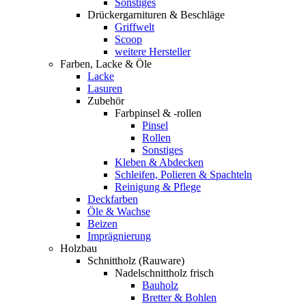
Sonstiges
Drückergarnituren & Beschläge
Griffwelt
Scoop
weitere Hersteller
Farben, Lacke & Öle
Lacke
Lasuren
Zubehör
Farbpinsel & -rollen
Pinsel
Rollen
Sonstiges
Kleben & Abdecken
Schleifen, Polieren & Spachteln
Reinigung & Pflege
Deckfarben
Öle & Wachse
Beizen
Imprägnierung
Holzbau
Schnittholz (Rauware)
Nadelschnittholz frisch
Bauholz
Bretter & Bohlen