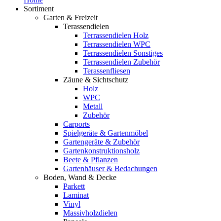
Sortiment
Garten & Freizeit
Terassendielen
Terrassendielen Holz
Terrassendielen WPC
Terrassendielen Sonstiges
Terrassendielen Zubehör
Terassenfliesen
Zäune & Sichtschutz
Holz
WPC
Metall
Zubehör
Carports
Spielgeräte & Gartenmöbel
Gartengeräte & Zubehör
Gartenkonstruktionsholz
Beete & Pflanzen
Gartenhäuser & Bedachungen
Boden, Wand & Decke
Parkett
Laminat
Vinyl
Massivholzdielen