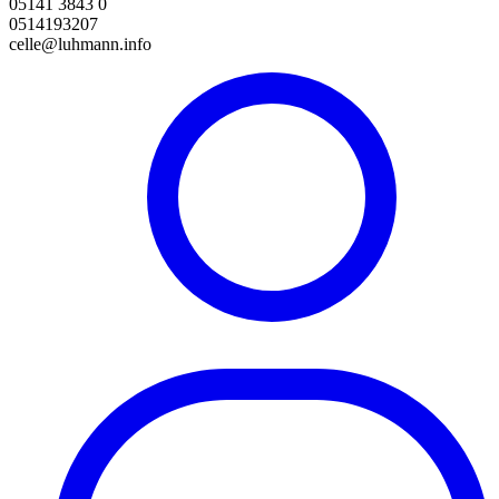
05141 3843 0
0514193207
celle@luhmann.info