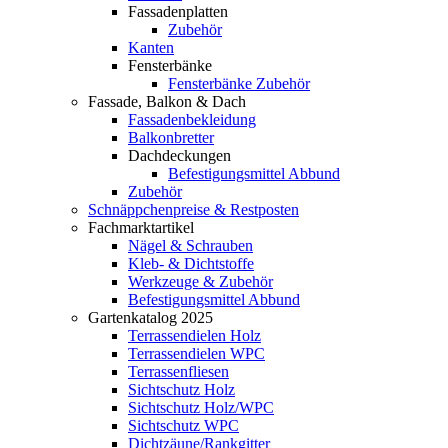
Fassadenplatten
Zubehör
Kanten
Fensterbänke
Fensterbänke Zubehör
Fassade, Balkon & Dach
Fassadenbekleidung
Balkonbretter
Dachdeckungen
Befestigungsmittel Abbund
Zubehör
Schnäppchenpreise & Restposten
Fachmarktartikel
Nägel & Schrauben
Kleb- & Dichtstoffe
Werkzeuge & Zubehör
Befestigungsmittel Abbund
Gartenkatalog 2025
Terrassendielen Holz
Terrassendielen WPC
Terrassenfliesen
Sichtschutz Holz
Sichtschutz Holz/WPC
Sichtschutz WPC
Dichtzäune/Rankgitter