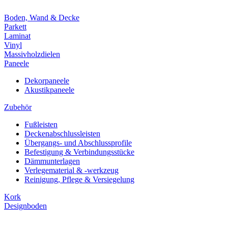
Boden, Wand & Decke
Parkett
Laminat
Vinyl
Massivholzdielen
Paneele
Dekorpaneele
Akustikpaneele
Zubehör
Fußleisten
Deckenabschlussleisten
Übergangs- und Abschlussprofile
Befestigung & Verbindungsstücke
Dämmunterlagen
Verlegematerial & -werkzeug
Reinigung, Pflege & Versiegelung
Kork
Designboden