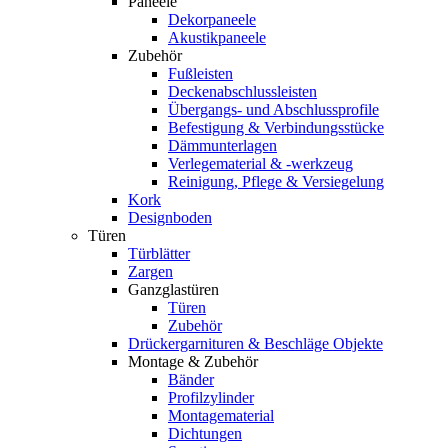
Paneele
Dekorpaneele
Akustikpaneele
Zubehör
Fußleisten
Deckenabschlussleisten
Übergangs- und Abschlussprofile
Befestigung & Verbindungsstücke
Dämmunterlagen
Verlegematerial & -werkzeug
Reinigung, Pflege & Versiegelung
Kork
Designboden
Türen
Türblätter
Zargen
Ganzglastüren
Türen
Zubehör
Drückergarnituren & Beschläge Objekte
Montage & Zubehör
Bänder
Profilzylinder
Montagematerial
Dichtungen