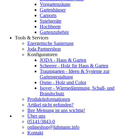
Vorgartenzäune
Gartenhäuser
Carports
Spielgeräte
Hochbeete
Gartenzubehör
Tools & Services
Energetische Sanierung
Joda Partnershop
Konfiguratoren
JODA - Haus & Garten
Scheerer - Holz für Haus & Garten
Traumgarten - Ideen & Systeme zur
Gartengestaltung
Osmo - Holz und Color
Isover - Wärmedämmung, Schall- und
Brandschutz
Produktinformationen
Artikel nicht gefunden?
Ihre Meinung ist uns wichtig!
Über uns
05141/3843-0
onlineshop@luhmann.info
Kontakt