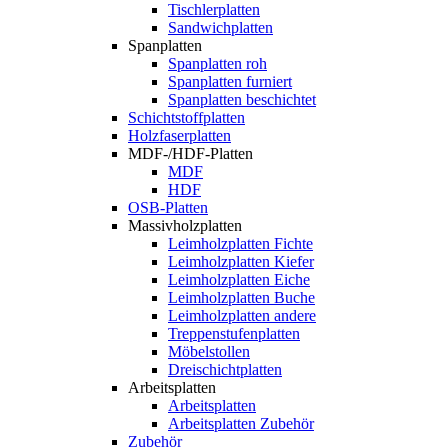
Tischlerplatten
Sandwichplatten
Spanplatten
Spanplatten roh
Spanplatten furniert
Spanplatten beschichtet
Schichtstoffplatten
Holzfaserplatten
MDF-/HDF-Platten
MDF
HDF
OSB-Platten
Massivholzplatten
Leimholzplatten Fichte
Leimholzplatten Kiefer
Leimholzplatten Eiche
Leimholzplatten Buche
Leimholzplatten andere
Treppenstufenplatten
Möbelstollen
Dreischichtplatten
Arbeitsplatten
Arbeitsplatten
Arbeitsplatten Zubehör
Zubehör