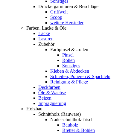
Sonstiges
Drückergarnituren & Beschläge
Griffwelt
Scoop
weitere Hersteller
Farben, Lacke & Öle
Lacke
Lasuren
Zubehör
Farbpinsel & -rollen
Pinsel
Rollen
Sonstiges
Kleben & Abdecken
Schleifen, Polieren & Spachteln
Reinigung & Pflege
Deckfarben
Öle & Wachse
Beizen
Imprägnierung
Holzbau
Schnittholz (Rauware)
Nadelschnittholz frisch
Bauholz
Bretter & Bohlen