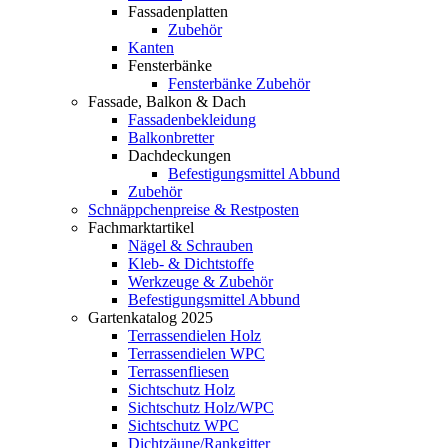
Fassadenplatten
Zubehör
Kanten
Fensterbänke
Fensterbänke Zubehör
Fassade, Balkon & Dach
Fassadenbekleidung
Balkonbretter
Dachdeckungen
Befestigungsmittel Abbund
Zubehör
Schnäppchenpreise & Restposten
Fachmarktartikel
Nägel & Schrauben
Kleb- & Dichtstoffe
Werkzeuge & Zubehör
Befestigungsmittel Abbund
Gartenkatalog 2025
Terrassendielen Holz
Terrassendielen WPC
Terrassenfliesen
Sichtschutz Holz
Sichtschutz Holz/WPC
Sichtschutz WPC
Dichtzäune/Rankgitter