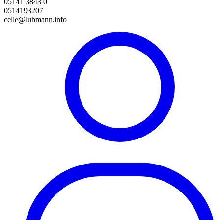
05141 3843 0
0514193207
celle@luhmann.info