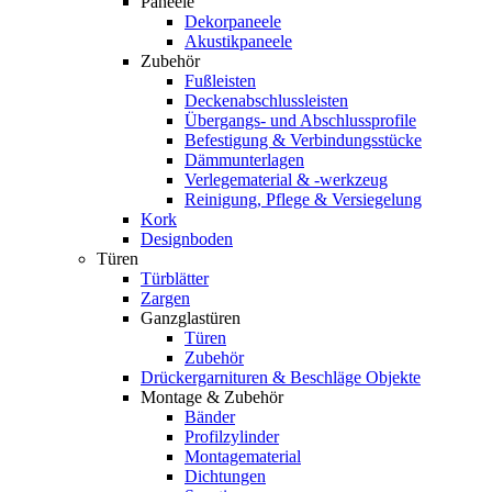
Paneele
Dekorpaneele
Akustikpaneele
Zubehör
Fußleisten
Deckenabschlussleisten
Übergangs- und Abschlussprofile
Befestigung & Verbindungsstücke
Dämmunterlagen
Verlegematerial & -werkzeug
Reinigung, Pflege & Versiegelung
Kork
Designboden
Türen
Türblätter
Zargen
Ganzglastüren
Türen
Zubehör
Drückergarnituren & Beschläge Objekte
Montage & Zubehör
Bänder
Profilzylinder
Montagematerial
Dichtungen