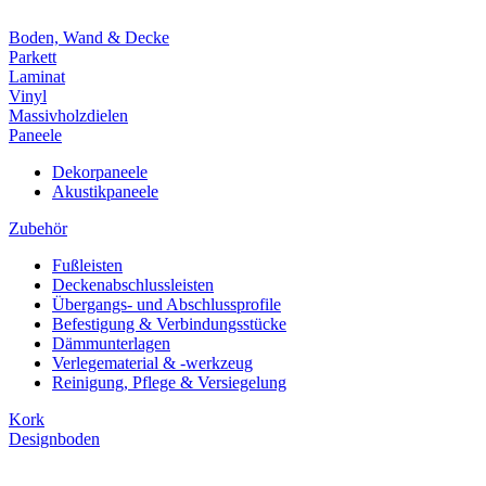
Boden, Wand & Decke
Parkett
Laminat
Vinyl
Massivholzdielen
Paneele
Dekorpaneele
Akustikpaneele
Zubehör
Fußleisten
Deckenabschlussleisten
Übergangs- und Abschlussprofile
Befestigung & Verbindungsstücke
Dämmunterlagen
Verlegematerial & -werkzeug
Reinigung, Pflege & Versiegelung
Kork
Designboden