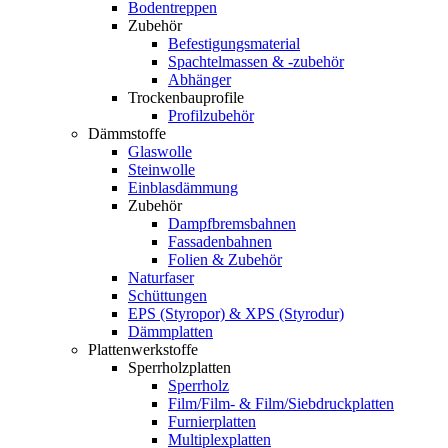
Bodentreppen
Zubehör
Befestigungsmaterial
Spachtelmassen & -zubehör
Abhänger
Trockenbauprofile
Profilzubehör
Dämmstoffe
Glaswolle
Steinwolle
Einblasdämmung
Zubehör
Dampfbremsbahnen
Fassadenbahnen
Folien & Zubehör
Naturfaser
Schüttungen
EPS (Styropor) & XPS (Styrodur)
Dämmplatten
Plattenwerkstoffe
Sperrholzplatten
Sperrholz
Film/Film- & Film/Siebdruckplatten
Furnierplatten
Multiplexplatten