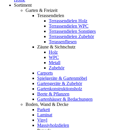
Sortiment
Garten & Freizeit
Terassendielen
Terrassendielen Holz
Terrassendielen WPC
Terrassendielen Sonstiges
Terrassendielen Zubehör
Terassenfliesen
Zäune & Sichtschutz
Holz
WPC
Metall
Zubehör
Carports
Spielgeräte & Gartenmöbel
Gartengeräte & Zubehör
Gartenkonstruktionsholz
Beete & Pflanzen
Gartenhäuser & Bedachungen
Boden, Wand & Decke
Parkett
Laminat
Vinyl
Massivholzdielen