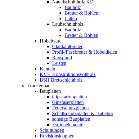
Nadelschnittholz KD
Bauholz
Bretter & Bohlen
Latten
Laubschnittholz
Bauholz
Bretter & Bohlen
Hobelware
Glattkantbretter
Profil-/Fasebretter & Hobeldielen
Rauspund
Leisten
Kanteln
KVH Konstruktionsvollholz
BSH Brettschichtholz
Trockenbau
Bauplatten
Gipskartonplatten
Gipsfaserplatten
Feuerschutzplatten
Schallschutzplatten & -zubehör
sonstige Bauplatten
Estrichelemente
Schüttungen
Revisionsklappen