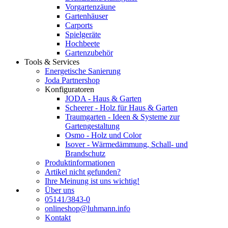
Vorgartenzäune
Gartenhäuser
Carports
Spielgeräte
Hochbeete
Gartenzubehör
Tools & Services
Energetische Sanierung
Joda Partnershop
Konfiguratoren
JODA - Haus & Garten
Scheerer - Holz für Haus & Garten
Traumgarten - Ideen & Systeme zur
Gartengestaltung
Osmo - Holz und Color
Isover - Wärmedämmung, Schall- und
Brandschutz
Produktinformationen
Artikel nicht gefunden?
Ihre Meinung ist uns wichtig!
Über uns
05141/3843-0
onlineshop@luhmann.info
Kontakt