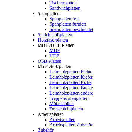
Tischlerplatten
Sandwichplatten
Spanplatten
Spanplatten roh
Spanplatten furniert
Spanplatten beschichtet
Schichtstoffplatten
Holzfaserplatten
MDF-/HDF-Platten
MDF
HDF
OSB-Platten
Massivholzplatten
Leimholzplatten Fichte
Leimholzplatten Kiefer
Leimholzplatten Eiche
Leimholzplatten Buche
Leimholzplatten andere
Treppenstufenplatten
Möbelstollen
Dreischichtplatten
Arbeitsplatten
Arbeitsplatten
Arbeitsplatten Zubehör
Zubehör