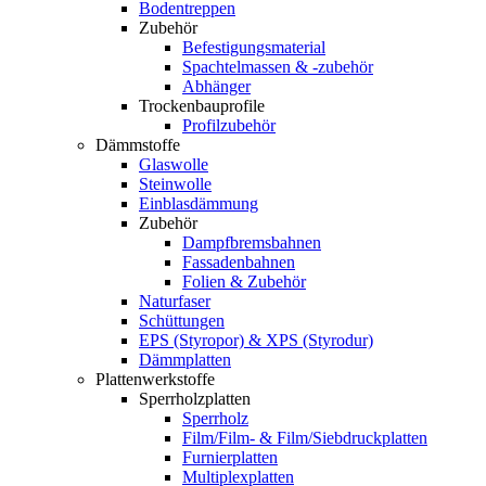
Bodentreppen
Zubehör
Befestigungsmaterial
Spachtelmassen & -zubehör
Abhänger
Trockenbauprofile
Profilzubehör
Dämmstoffe
Glaswolle
Steinwolle
Einblasdämmung
Zubehör
Dampfbremsbahnen
Fassadenbahnen
Folien & Zubehör
Naturfaser
Schüttungen
EPS (Styropor) & XPS (Styrodur)
Dämmplatten
Plattenwerkstoffe
Sperrholzplatten
Sperrholz
Film/Film- & Film/Siebdruckplatten
Furnierplatten
Multiplexplatten