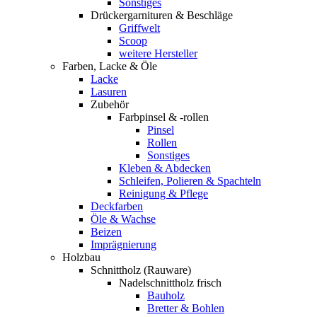
Sonstiges
Drückergarnituren & Beschläge
Griffwelt
Scoop
weitere Hersteller
Farben, Lacke & Öle
Lacke
Lasuren
Zubehör
Farbpinsel & -rollen
Pinsel
Rollen
Sonstiges
Kleben & Abdecken
Schleifen, Polieren & Spachteln
Reinigung & Pflege
Deckfarben
Öle & Wachse
Beizen
Imprägnierung
Holzbau
Schnittholz (Rauware)
Nadelschnittholz frisch
Bauholz
Bretter & Bohlen