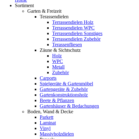
Sortiment
Garten & Freizeit
Terassendielen
Terrassendielen Holz
Terrassendielen WPC
Terrassendielen Sonstiges
Terrassendielen Zubehör
Terassenfliesen
Zäune & Sichtschutz
Holz
WPC
Metall
Zubehör
Carports
Spielgeräte & Gartenmöbel
Gartengeräte & Zubehör
Gartenkonstruktionsholz
Beete & Pflanzen
Gartenhäuser & Bedachungen
Boden, Wand & Decke
Parkett
Laminat
Vinyl
Massivholzdielen