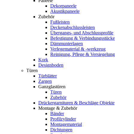
Paneele
Dekorpaneele
Akustikpaneele
Zubehör
Fußleisten
Deckenabschlussleisten
Übergangs- und Abschlussprofile
Befestigung & Verbindungsstücke
Dämmunterlagen
Verlegematerial & -werkzeug
Reinigung, Pflege & Versiegelung
Kork
Designboden
Türen
Türblätter
Zargen
Ganzglastüren
Türen
Zubehör
Drückergarnituren & Beschläge Objekte
Montage & Zubehör
Bänder
Profilzylinder
Montagematerial
Dichtungen