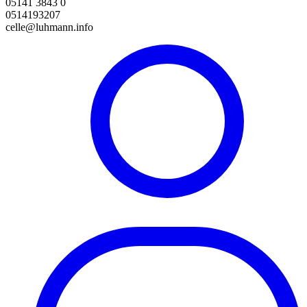
05141 3843 0
0514193207
celle@luhmann.info