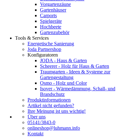
Vorgartenzäune
Gartenhäuser
Carports
Spielgeräte
Hochbeete
Gartenzubehör
Tools & Services
Energetische Sanierung
Joda Partnershop
Konfiguratoren
JODA - Haus & Garten
Scheerer - Holz für Haus & Garten
Traumgarten - Ideen & Systeme zur
Gartengestaltung
Osmo - Holz und Color
Isover - Wärmedämmung, Schall- und
Brandschutz
Produktinformationen
Artikel nicht gefunden?
Ihre Meinung ist uns wichtig!
Über uns
05141/3843-0
onlineshop@luhmann.info
Kontakt