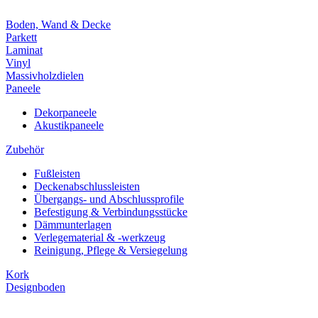
Boden, Wand & Decke
Parkett
Laminat
Vinyl
Massivholzdielen
Paneele
Dekorpaneele
Akustikpaneele
Zubehör
Fußleisten
Deckenabschlussleisten
Übergangs- und Abschlussprofile
Befestigung & Verbindungsstücke
Dämmunterlagen
Verlegematerial & -werkzeug
Reinigung, Pflege & Versiegelung
Kork
Designboden