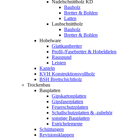
Nadelschnittholz KD
Bauholz
Bretter & Bohlen
Latten
Laubschnittholz
Bauholz
Bretter & Bohlen
Hobelware
Glattkantbretter
Profil-/Fasebretter & Hobeldielen
Rauspund
Leisten
Kanteln
KVH Konstruktionsvollholz
BSH Brettschichtholz
Trockenbau
Bauplatten
Gipskartonplatten
Gipsfaserplatten
Feuerschutzplatten
Schallschutzplatten & -zubehör
sonstige Bauplatten
Estrichelemente
Schüttungen
Revisionsklappen