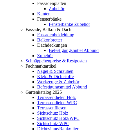
Fassadenplatten
Zubehör
Kanten
Fensterbänke
Fensterbänke Zubehör
Fassade, Balkon & Dach
Fassadenbekleidung
Balkonbretter
Dachdeckungen
Befestigungsmittel Abbund
Zubehör
Schnäppchenpreise & Restposten
Fachmarktartikel
Nägel & Schrauben
Kleb- & Dichtstoffe
Werkzeuge & Zubehör
Befestigungsmittel Abbund
Gartenkatalog 2025
Terrassendielen Holz
Terrassendielen WPC
Terrassenfliesen
Sichtschutz Holz
Sichtschutz Holz/WPC
Sichtschutz WPC
Dichtzäune/Rankgitter