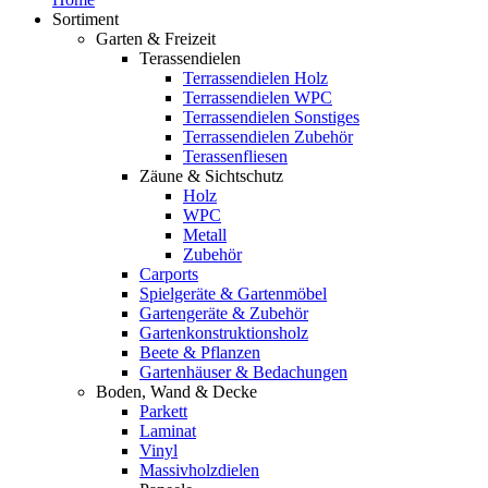
Sortiment
Garten & Freizeit
Terassendielen
Terrassendielen Holz
Terrassendielen WPC
Terrassendielen Sonstiges
Terrassendielen Zubehör
Terassenfliesen
Zäune & Sichtschutz
Holz
WPC
Metall
Zubehör
Carports
Spielgeräte & Gartenmöbel
Gartengeräte & Zubehör
Gartenkonstruktionsholz
Beete & Pflanzen
Gartenhäuser & Bedachungen
Boden, Wand & Decke
Parkett
Laminat
Vinyl
Massivholzdielen