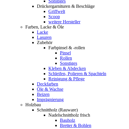
Sonstiges
Drückergarnituren & Beschläge
Griffwelt
Scoop
weitere Hersteller
Farben, Lacke & Öle
Lacke
Lasuren
Zubehör
Farbpinsel & -rollen
Pinsel
Rollen
Sonstiges
Kleben & Abdecken
Schleifen, Polieren & Spachteln
Reinigung & Pflege
Deckfarben
Öle & Wachse
Beizen
Imprägnierung
Holzbau
Schnittholz (Rauware)
Nadelschnittholz frisch
Bauholz
Bretter & Bohlen