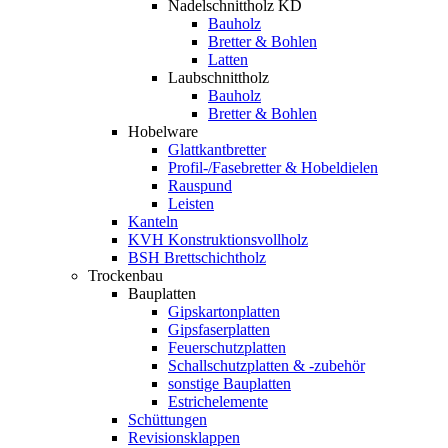
Nadelschnittholz KD
Bauholz
Bretter & Bohlen
Latten
Laubschnittholz
Bauholz
Bretter & Bohlen
Hobelware
Glattkantbretter
Profil-/Fasebretter & Hobeldielen
Rauspund
Leisten
Kanteln
KVH Konstruktionsvollholz
BSH Brettschichtholz
Trockenbau
Bauplatten
Gipskartonplatten
Gipsfaserplatten
Feuerschutzplatten
Schallschutzplatten & -zubehör
sonstige Bauplatten
Estrichelemente
Schüttungen
Revisionsklappen