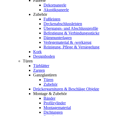
Paneele
Dekorpaneele
Akustikpaneele
Zubehör
Fußleisten
Deckenabschlussleisten
Übergangs- und Abschlussprofile
Befestigung & Verbindungsstücke
Dämmunterlagen
Verlegematerial & -werkzeug
Reinigung, Pflege & Versiegelung
Kork
Designboden
Türen
Türblätter
Zargen
Ganzglastüren
Türen
Zubehör
Drückergarnituren & Beschläge Objekte
Montage & Zubehör
Bänder
Profilzylinder
Montagematerial
Dichtungen