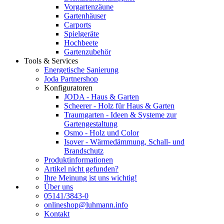
Vorgartenzäune
Gartenhäuser
Carports
Spielgeräte
Hochbeete
Gartenzubehör
Tools & Services
Energetische Sanierung
Joda Partnershop
Konfiguratoren
JODA - Haus & Garten
Scheerer - Holz für Haus & Garten
Traumgarten - Ideen & Systeme zur
Gartengestaltung
Osmo - Holz und Color
Isover - Wärmedämmung, Schall- und
Brandschutz
Produktinformationen
Artikel nicht gefunden?
Ihre Meinung ist uns wichtig!
Über uns
05141/3843-0
onlineshop@luhmann.info
Kontakt