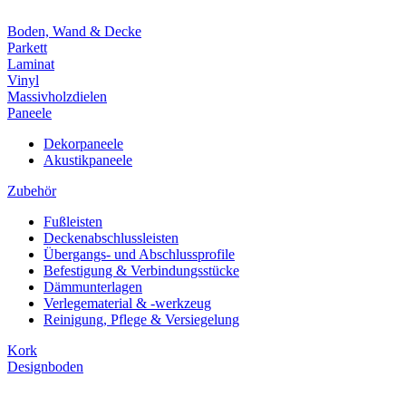
Boden, Wand & Decke
Parkett
Laminat
Vinyl
Massivholzdielen
Paneele
Dekorpaneele
Akustikpaneele
Zubehör
Fußleisten
Deckenabschlussleisten
Übergangs- und Abschlussprofile
Befestigung & Verbindungsstücke
Dämmunterlagen
Verlegematerial & -werkzeug
Reinigung, Pflege & Versiegelung
Kork
Designboden