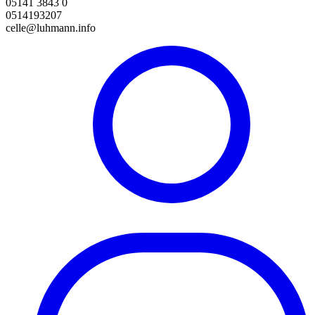
05141 3843 0
0514193207
celle@luhmann.info