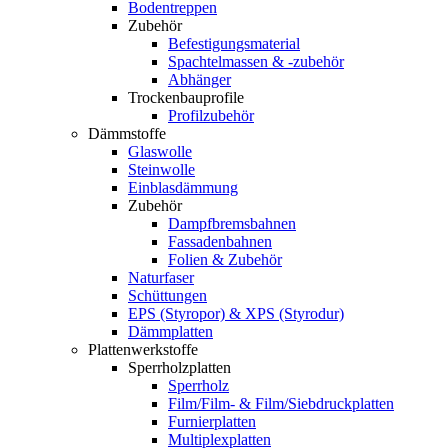
Bodentreppen
Zubehör
Befestigungsmaterial
Spachtelmassen & -zubehör
Abhänger
Trockenbauprofile
Profilzubehör
Dämmstoffe
Glaswolle
Steinwolle
Einblasdämmung
Zubehör
Dampfbremsbahnen
Fassadenbahnen
Folien & Zubehör
Naturfaser
Schüttungen
EPS (Styropor) & XPS (Styrodur)
Dämmplatten
Plattenwerkstoffe
Sperrholzplatten
Sperrholz
Film/Film- & Film/Siebdruckplatten
Furnierplatten
Multiplexplatten