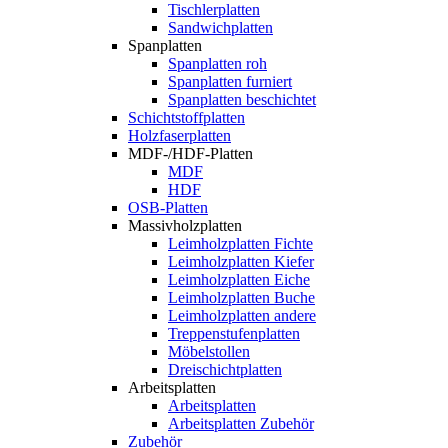
Tischlerplatten
Sandwichplatten
Spanplatten
Spanplatten roh
Spanplatten furniert
Spanplatten beschichtet
Schichtstoffplatten
Holzfaserplatten
MDF-/HDF-Platten
MDF
HDF
OSB-Platten
Massivholzplatten
Leimholzplatten Fichte
Leimholzplatten Kiefer
Leimholzplatten Eiche
Leimholzplatten Buche
Leimholzplatten andere
Treppenstufenplatten
Möbelstollen
Dreischichtplatten
Arbeitsplatten
Arbeitsplatten
Arbeitsplatten Zubehör
Zubehör