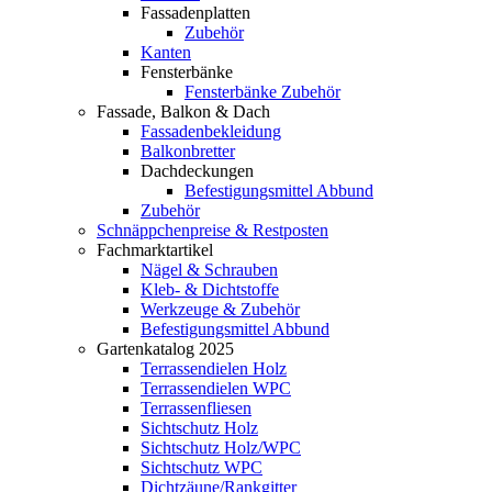
Fassadenplatten
Zubehör
Kanten
Fensterbänke
Fensterbänke Zubehör
Fassade, Balkon & Dach
Fassadenbekleidung
Balkonbretter
Dachdeckungen
Befestigungsmittel Abbund
Zubehör
Schnäppchenpreise & Restposten
Fachmarktartikel
Nägel & Schrauben
Kleb- & Dichtstoffe
Werkzeuge & Zubehör
Befestigungsmittel Abbund
Gartenkatalog 2025
Terrassendielen Holz
Terrassendielen WPC
Terrassenfliesen
Sichtschutz Holz
Sichtschutz Holz/WPC
Sichtschutz WPC
Dichtzäune/Rankgitter