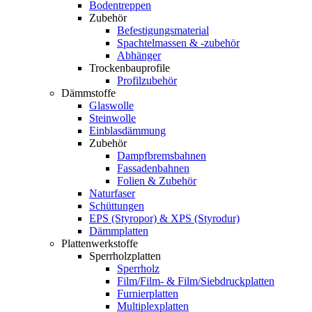
Bodentreppen
Zubehör
Befestigungsmaterial
Spachtelmassen & -zubehör
Abhänger
Trockenbauprofile
Profilzubehör
Dämmstoffe
Glaswolle
Steinwolle
Einblasdämmung
Zubehör
Dampfbremsbahnen
Fassadenbahnen
Folien & Zubehör
Naturfaser
Schüttungen
EPS (Styropor) & XPS (Styrodur)
Dämmplatten
Plattenwerkstoffe
Sperrholzplatten
Sperrholz
Film/Film- & Film/Siebdruckplatten
Furnierplatten
Multiplexplatten