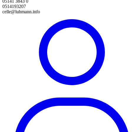
05141 3843 0
0514193207
celle@luhmann.info