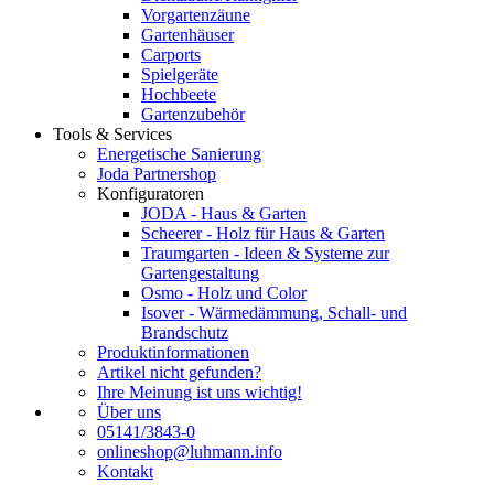
Vorgartenzäune
Gartenhäuser
Carports
Spielgeräte
Hochbeete
Gartenzubehör
Tools & Services
Energetische Sanierung
Joda Partnershop
Konfiguratoren
JODA - Haus & Garten
Scheerer - Holz für Haus & Garten
Traumgarten - Ideen & Systeme zur
Gartengestaltung
Osmo - Holz und Color
Isover - Wärmedämmung, Schall- und
Brandschutz
Produktinformationen
Artikel nicht gefunden?
Ihre Meinung ist uns wichtig!
Über uns
05141/3843-0
onlineshop@luhmann.info
Kontakt