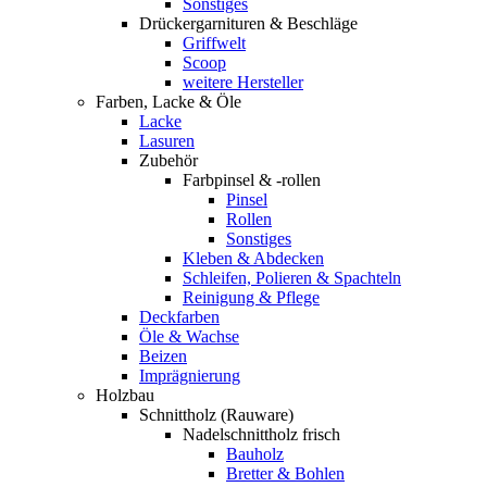
Sonstiges
Drückergarnituren & Beschläge
Griffwelt
Scoop
weitere Hersteller
Farben, Lacke & Öle
Lacke
Lasuren
Zubehör
Farbpinsel & -rollen
Pinsel
Rollen
Sonstiges
Kleben & Abdecken
Schleifen, Polieren & Spachteln
Reinigung & Pflege
Deckfarben
Öle & Wachse
Beizen
Imprägnierung
Holzbau
Schnittholz (Rauware)
Nadelschnittholz frisch
Bauholz
Bretter & Bohlen