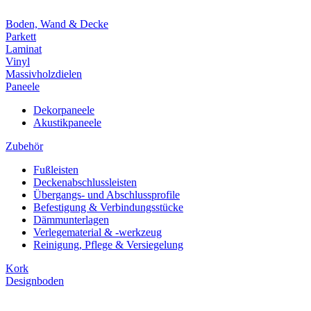
Boden, Wand & Decke
Parkett
Laminat
Vinyl
Massivholzdielen
Paneele
Dekorpaneele
Akustikpaneele
Zubehör
Fußleisten
Deckenabschlussleisten
Übergangs- und Abschlussprofile
Befestigung & Verbindungsstücke
Dämmunterlagen
Verlegematerial & -werkzeug
Reinigung, Pflege & Versiegelung
Kork
Designboden