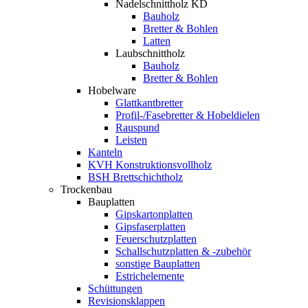
Nadelschnittholz KD
Bauholz
Bretter & Bohlen
Latten
Laubschnittholz
Bauholz
Bretter & Bohlen
Hobelware
Glattkantbretter
Profil-/Fasebretter & Hobeldielen
Rauspund
Leisten
Kanteln
KVH Konstruktionsvollholz
BSH Brettschichtholz
Trockenbau
Bauplatten
Gipskartonplatten
Gipsfaserplatten
Feuerschutzplatten
Schallschutzplatten & -zubehör
sonstige Bauplatten
Estrichelemente
Schüttungen
Revisionsklappen