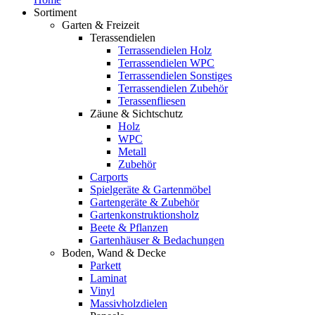
Sortiment
Garten & Freizeit
Terassendielen
Terrassendielen Holz
Terrassendielen WPC
Terrassendielen Sonstiges
Terrassendielen Zubehör
Terassenfliesen
Zäune & Sichtschutz
Holz
WPC
Metall
Zubehör
Carports
Spielgeräte & Gartenmöbel
Gartengeräte & Zubehör
Gartenkonstruktionsholz
Beete & Pflanzen
Gartenhäuser & Bedachungen
Boden, Wand & Decke
Parkett
Laminat
Vinyl
Massivholzdielen