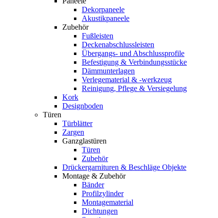
Paneele
Dekorpaneele
Akustikpaneele
Zubehör
Fußleisten
Deckenabschlussleisten
Übergangs- und Abschlussprofile
Befestigung & Verbindungsstücke
Dämmunterlagen
Verlegematerial & -werkzeug
Reinigung, Pflege & Versiegelung
Kork
Designboden
Türen
Türblätter
Zargen
Ganzglastüren
Türen
Zubehör
Drückergarnituren & Beschläge Objekte
Montage & Zubehör
Bänder
Profilzylinder
Montagematerial
Dichtungen