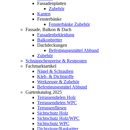
Fassadenplatten
Zubehör
Kanten
Fensterbänke
Fensterbänke Zubehör
Fassade, Balkon & Dach
Fassadenbekleidung
Balkonbretter
Dachdeckungen
Befestigungsmittel Abbund
Zubehör
Schnäppchenpreise & Restposten
Fachmarktartikel
Nägel & Schrauben
Kleb- & Dichtstoffe
Werkzeuge & Zubehör
Befestigungsmittel Abbund
Gartenkatalog 2025
Terrassendielen Holz
Terrassendielen WPC
Terrassenfliesen
Sichtschutz Holz
Sichtschutz Holz/WPC
Sichtschutz WPC
Dichtzäune/Rankgitter