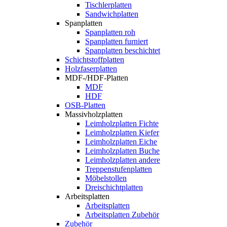
Tischlerplatten
Sandwichplatten
Spanplatten
Spanplatten roh
Spanplatten furniert
Spanplatten beschichtet
Schichtstoffplatten
Holzfaserplatten
MDF-/HDF-Platten
MDF
HDF
OSB-Platten
Massivholzplatten
Leimholzplatten Fichte
Leimholzplatten Kiefer
Leimholzplatten Eiche
Leimholzplatten Buche
Leimholzplatten andere
Treppenstufenplatten
Möbelstollen
Dreischichtplatten
Arbeitsplatten
Arbeitsplatten
Arbeitsplatten Zubehör
Zubehör