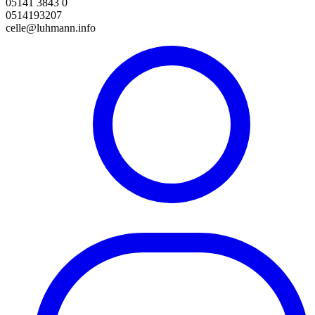
05141 3843 0
0514193207
celle@luhmann.info