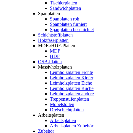
Tischlerplatten
Sandwichplatten
Spanplatten
Spanplatten roh
Spanplatten furniert
Spanplatten beschichtet
Schichtstoffplatten
Holzfaserplatten
MDF-/HDF-Platten
MDF
HDF
OSB-Platten
Massivholzplatten
Leimholzplatten Fichte
Leimholzplatten Kiefer
Leimholzplatten Eiche
Leimholzplatten Buche
Leimholzplatten andere
Treppenstufenplatten
Möbelstollen
Dreischichtplatten
Arbeitsplatten
Arbeitsplatten
Arbeitsplatten Zubehör
Zubehör