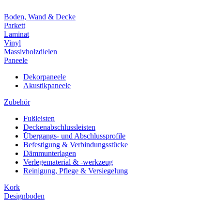
Boden, Wand & Decke
Parkett
Laminat
Vinyl
Massivholzdielen
Paneele
Dekorpaneele
Akustikpaneele
Zubehör
Fußleisten
Deckenabschlussleisten
Übergangs- und Abschlussprofile
Befestigung & Verbindungsstücke
Dämmunterlagen
Verlegematerial & -werkzeug
Reinigung, Pflege & Versiegelung
Kork
Designboden