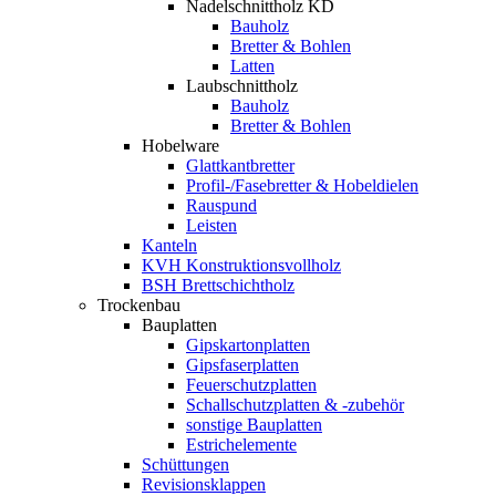
Nadelschnittholz KD
Bauholz
Bretter & Bohlen
Latten
Laubschnittholz
Bauholz
Bretter & Bohlen
Hobelware
Glattkantbretter
Profil-/Fasebretter & Hobeldielen
Rauspund
Leisten
Kanteln
KVH Konstruktionsvollholz
BSH Brettschichtholz
Trockenbau
Bauplatten
Gipskartonplatten
Gipsfaserplatten
Feuerschutzplatten
Schallschutzplatten & -zubehör
sonstige Bauplatten
Estrichelemente
Schüttungen
Revisionsklappen