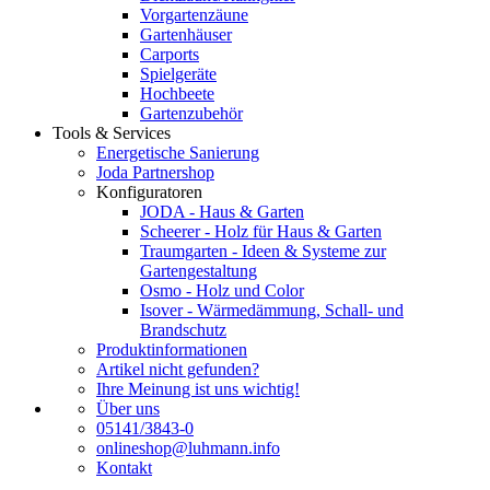
Vorgartenzäune
Gartenhäuser
Carports
Spielgeräte
Hochbeete
Gartenzubehör
Tools & Services
Energetische Sanierung
Joda Partnershop
Konfiguratoren
JODA - Haus & Garten
Scheerer - Holz für Haus & Garten
Traumgarten - Ideen & Systeme zur
Gartengestaltung
Osmo - Holz und Color
Isover - Wärmedämmung, Schall- und
Brandschutz
Produktinformationen
Artikel nicht gefunden?
Ihre Meinung ist uns wichtig!
Über uns
05141/3843-0
onlineshop@luhmann.info
Kontakt