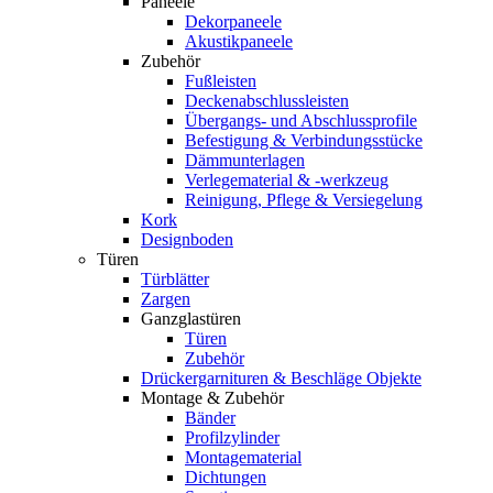
Paneele
Dekorpaneele
Akustikpaneele
Zubehör
Fußleisten
Deckenabschlussleisten
Übergangs- und Abschlussprofile
Befestigung & Verbindungsstücke
Dämmunterlagen
Verlegematerial & -werkzeug
Reinigung, Pflege & Versiegelung
Kork
Designboden
Türen
Türblätter
Zargen
Ganzglastüren
Türen
Zubehör
Drückergarnituren & Beschläge Objekte
Montage & Zubehör
Bänder
Profilzylinder
Montagematerial
Dichtungen