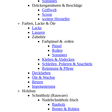
Sonstiges
Drückergarnituren & Beschläge
Griffwelt
Scoop
weitere Hersteller
Farben, Lacke & Öle
Lacke
Lasuren
Zubehör
Farbpinsel & -rollen
Pinsel
Rollen
Sonstiges
Kleben & Abdecken
Schleifen, Polieren & Spachteln
Reinigung & Pflege
Deckfarben
Öle & Wachse
Beizen
Imprägnierung
Holzbau
Schnittholz (Rauware)
Nadelschnittholz frisch
Bauholz
Bretter & Bohlen