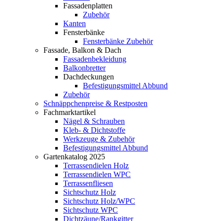
Fassadenplatten
Zubehör
Kanten
Fensterbänke
Fensterbänke Zubehör
Fassade, Balkon & Dach
Fassadenbekleidung
Balkonbretter
Dachdeckungen
Befestigungsmittel Abbund
Zubehör
Schnäppchenpreise & Restposten
Fachmarktartikel
Nägel & Schrauben
Kleb- & Dichtstoffe
Werkzeuge & Zubehör
Befestigungsmittel Abbund
Gartenkatalog 2025
Terrassendielen Holz
Terrassendielen WPC
Terrassenfliesen
Sichtschutz Holz
Sichtschutz Holz/WPC
Sichtschutz WPC
Dichtzäune/Rankgitter