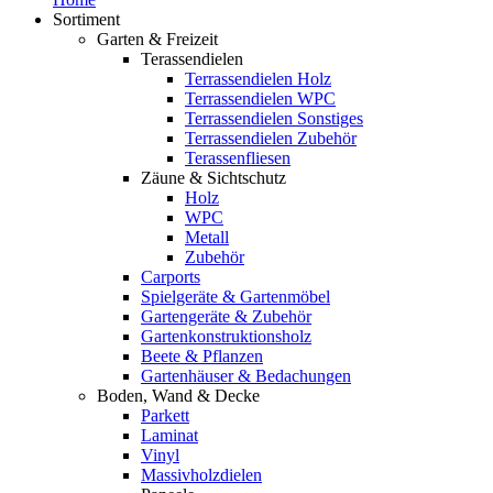
Sortiment
Garten & Freizeit
Terassendielen
Terrassendielen Holz
Terrassendielen WPC
Terrassendielen Sonstiges
Terrassendielen Zubehör
Terassenfliesen
Zäune & Sichtschutz
Holz
WPC
Metall
Zubehör
Carports
Spielgeräte & Gartenmöbel
Gartengeräte & Zubehör
Gartenkonstruktionsholz
Beete & Pflanzen
Gartenhäuser & Bedachungen
Boden, Wand & Decke
Parkett
Laminat
Vinyl
Massivholzdielen