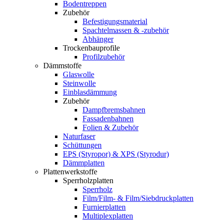
Bodentreppen
Zubehör
Befestigungsmaterial
Spachtelmassen & -zubehör
Abhänger
Trockenbauprofile
Profilzubehör
Dämmstoffe
Glaswolle
Steinwolle
Einblasdämmung
Zubehör
Dampfbremsbahnen
Fassadenbahnen
Folien & Zubehör
Naturfaser
Schüttungen
EPS (Styropor) & XPS (Styrodur)
Dämmplatten
Plattenwerkstoffe
Sperrholzplatten
Sperrholz
Film/Film- & Film/Siebdruckplatten
Furnierplatten
Multiplexplatten