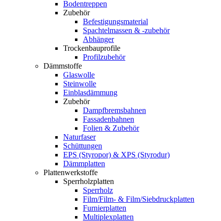
Bodentreppen
Zubehör
Befestigungsmaterial
Spachtelmassen & -zubehör
Abhänger
Trockenbauprofile
Profilzubehör
Dämmstoffe
Glaswolle
Steinwolle
Einblasdämmung
Zubehör
Dampfbremsbahnen
Fassadenbahnen
Folien & Zubehör
Naturfaser
Schüttungen
EPS (Styropor) & XPS (Styrodur)
Dämmplatten
Plattenwerkstoffe
Sperrholzplatten
Sperrholz
Film/Film- & Film/Siebdruckplatten
Furnierplatten
Multiplexplatten