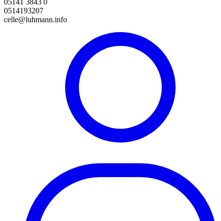
05141 3843 0
0514193207
celle@luhmann.info