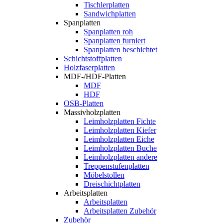
Tischlerplatten
Sandwichplatten
Spanplatten
Spanplatten roh
Spanplatten furniert
Spanplatten beschichtet
Schichtstoffplatten
Holzfaserplatten
MDF-/HDF-Platten
MDF
HDF
OSB-Platten
Massivholzplatten
Leimholzplatten Fichte
Leimholzplatten Kiefer
Leimholzplatten Eiche
Leimholzplatten Buche
Leimholzplatten andere
Treppenstufenplatten
Möbelstollen
Dreischichtplatten
Arbeitsplatten
Arbeitsplatten
Arbeitsplatten Zubehör
Zubehör