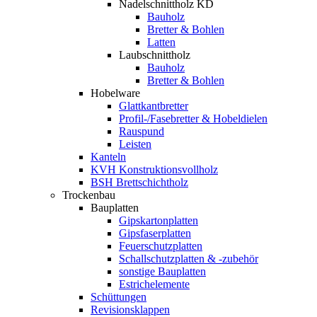
Nadelschnittholz KD
Bauholz
Bretter & Bohlen
Latten
Laubschnittholz
Bauholz
Bretter & Bohlen
Hobelware
Glattkantbretter
Profil-/Fasebretter & Hobeldielen
Rauspund
Leisten
Kanteln
KVH Konstruktionsvollholz
BSH Brettschichtholz
Trockenbau
Bauplatten
Gipskartonplatten
Gipsfaserplatten
Feuerschutzplatten
Schallschutzplatten & -zubehör
sonstige Bauplatten
Estrichelemente
Schüttungen
Revisionsklappen