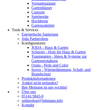
Vorgartenzäune
Gartenhäuser
Carports
Spielgeräte
Hochbeete
Gartenzubehör
Tools & Services
Energetische Sanierung
Joda Partnershop
Konfiguratoren
JODA - Haus & Garten
Scheerer - Holz für Haus & Garten
Traumgarten - Ideen & Systeme zur
Gartengestaltung
Osmo - Holz und Color
Isover - Wärmedämmung, Schall- und
Brandschutz
Produktinformationen
Artikel nicht gefunden?
Ihre Meinung ist uns wichtig!
Über uns
05141/3843-0
onlineshop@luhmann.info
Kontakt