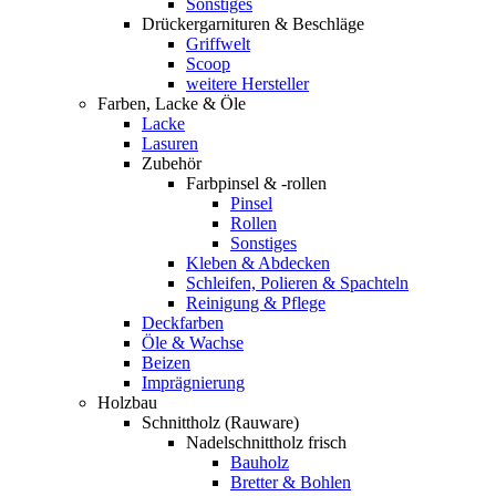
Sonstiges
Drückergarnituren & Beschläge
Griffwelt
Scoop
weitere Hersteller
Farben, Lacke & Öle
Lacke
Lasuren
Zubehör
Farbpinsel & -rollen
Pinsel
Rollen
Sonstiges
Kleben & Abdecken
Schleifen, Polieren & Spachteln
Reinigung & Pflege
Deckfarben
Öle & Wachse
Beizen
Imprägnierung
Holzbau
Schnittholz (Rauware)
Nadelschnittholz frisch
Bauholz
Bretter & Bohlen