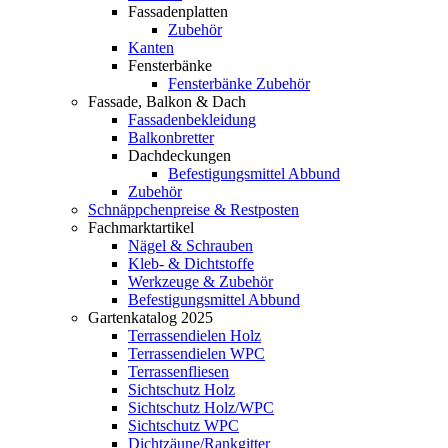
Fassadenplatten
Zubehör
Kanten
Fensterbänke
Fensterbänke Zubehör
Fassade, Balkon & Dach
Fassadenbekleidung
Balkonbretter
Dachdeckungen
Befestigungsmittel Abbund
Zubehör
Schnäppchenpreise & Restposten
Fachmarktartikel
Nägel & Schrauben
Kleb- & Dichtstoffe
Werkzeuge & Zubehör
Befestigungsmittel Abbund
Gartenkatalog 2025
Terrassendielen Holz
Terrassendielen WPC
Terrassenfliesen
Sichtschutz Holz
Sichtschutz Holz/WPC
Sichtschutz WPC
Dichtzäune/Rankgitter