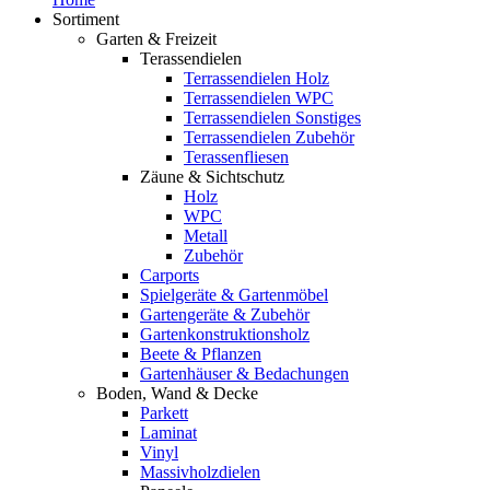
Sortiment
Garten & Freizeit
Terassendielen
Terrassendielen Holz
Terrassendielen WPC
Terrassendielen Sonstiges
Terrassendielen Zubehör
Terassenfliesen
Zäune & Sichtschutz
Holz
WPC
Metall
Zubehör
Carports
Spielgeräte & Gartenmöbel
Gartengeräte & Zubehör
Gartenkonstruktionsholz
Beete & Pflanzen
Gartenhäuser & Bedachungen
Boden, Wand & Decke
Parkett
Laminat
Vinyl
Massivholzdielen