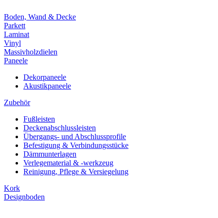
Boden, Wand & Decke
Parkett
Laminat
Vinyl
Massivholzdielen
Paneele
Dekorpaneele
Akustikpaneele
Zubehör
Fußleisten
Deckenabschlussleisten
Übergangs- und Abschlussprofile
Befestigung & Verbindungsstücke
Dämmunterlagen
Verlegematerial & -werkzeug
Reinigung, Pflege & Versiegelung
Kork
Designboden