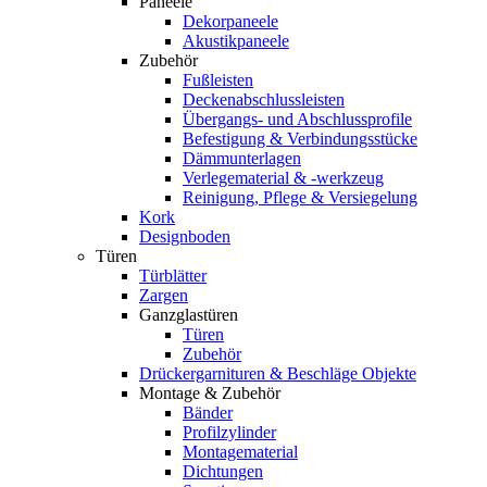
Paneele
Dekorpaneele
Akustikpaneele
Zubehör
Fußleisten
Deckenabschlussleisten
Übergangs- und Abschlussprofile
Befestigung & Verbindungsstücke
Dämmunterlagen
Verlegematerial & -werkzeug
Reinigung, Pflege & Versiegelung
Kork
Designboden
Türen
Türblätter
Zargen
Ganzglastüren
Türen
Zubehör
Drückergarnituren & Beschläge Objekte
Montage & Zubehör
Bänder
Profilzylinder
Montagematerial
Dichtungen