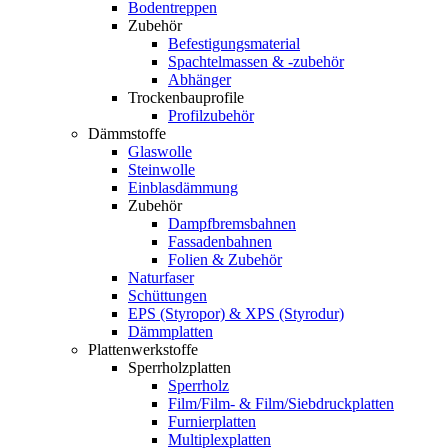
Bodentreppen
Zubehör
Befestigungsmaterial
Spachtelmassen & -zubehör
Abhänger
Trockenbauprofile
Profilzubehör
Dämmstoffe
Glaswolle
Steinwolle
Einblasdämmung
Zubehör
Dampfbremsbahnen
Fassadenbahnen
Folien & Zubehör
Naturfaser
Schüttungen
EPS (Styropor) & XPS (Styrodur)
Dämmplatten
Plattenwerkstoffe
Sperrholzplatten
Sperrholz
Film/Film- & Film/Siebdruckplatten
Furnierplatten
Multiplexplatten