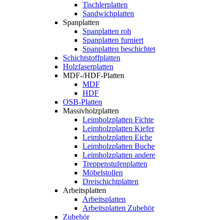
Tischlerplatten
Sandwichplatten
Spanplatten
Spanplatten roh
Spanplatten furniert
Spanplatten beschichtet
Schichtstoffplatten
Holzfaserplatten
MDF-/HDF-Platten
MDF
HDF
OSB-Platten
Massivholzplatten
Leimholzplatten Fichte
Leimholzplatten Kiefer
Leimholzplatten Eiche
Leimholzplatten Buche
Leimholzplatten andere
Treppenstufenplatten
Möbelstollen
Dreischichtplatten
Arbeitsplatten
Arbeitsplatten
Arbeitsplatten Zubehör
Zubehör