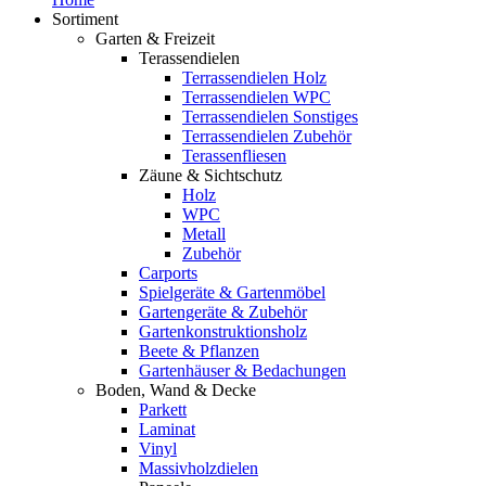
Sortiment
Garten & Freizeit
Terassendielen
Terrassendielen Holz
Terrassendielen WPC
Terrassendielen Sonstiges
Terrassendielen Zubehör
Terassenfliesen
Zäune & Sichtschutz
Holz
WPC
Metall
Zubehör
Carports
Spielgeräte & Gartenmöbel
Gartengeräte & Zubehör
Gartenkonstruktionsholz
Beete & Pflanzen
Gartenhäuser & Bedachungen
Boden, Wand & Decke
Parkett
Laminat
Vinyl
Massivholzdielen