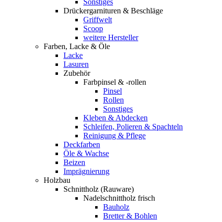
Sonstiges
Drückergarnituren & Beschläge
Griffwelt
Scoop
weitere Hersteller
Farben, Lacke & Öle
Lacke
Lasuren
Zubehör
Farbpinsel & -rollen
Pinsel
Rollen
Sonstiges
Kleben & Abdecken
Schleifen, Polieren & Spachteln
Reinigung & Pflege
Deckfarben
Öle & Wachse
Beizen
Imprägnierung
Holzbau
Schnittholz (Rauware)
Nadelschnittholz frisch
Bauholz
Bretter & Bohlen