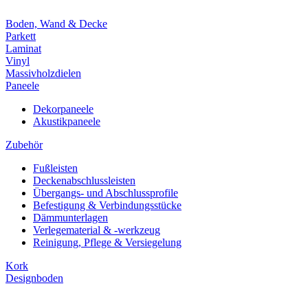
Boden, Wand & Decke
Parkett
Laminat
Vinyl
Massivholzdielen
Paneele
Dekorpaneele
Akustikpaneele
Zubehör
Fußleisten
Deckenabschlussleisten
Übergangs- und Abschlussprofile
Befestigung & Verbindungsstücke
Dämmunterlagen
Verlegematerial & -werkzeug
Reinigung, Pflege & Versiegelung
Kork
Designboden