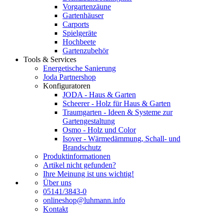
Vorgartenzäune
Gartenhäuser
Carports
Spielgeräte
Hochbeete
Gartenzubehör
Tools & Services
Energetische Sanierung
Joda Partnershop
Konfiguratoren
JODA - Haus & Garten
Scheerer - Holz für Haus & Garten
Traumgarten - Ideen & Systeme zur
Gartengestaltung
Osmo - Holz und Color
Isover - Wärmedämmung, Schall- und
Brandschutz
Produktinformationen
Artikel nicht gefunden?
Ihre Meinung ist uns wichtig!
Über uns
05141/3843-0
onlineshop@luhmann.info
Kontakt