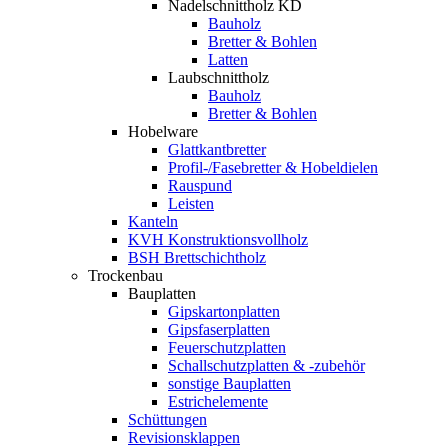
Nadelschnittholz KD
Bauholz
Bretter & Bohlen
Latten
Laubschnittholz
Bauholz
Bretter & Bohlen
Hobelware
Glattkantbretter
Profil-/Fasebretter & Hobeldielen
Rauspund
Leisten
Kanteln
KVH Konstruktionsvollholz
BSH Brettschichtholz
Trockenbau
Bauplatten
Gipskartonplatten
Gipsfaserplatten
Feuerschutzplatten
Schallschutzplatten & -zubehör
sonstige Bauplatten
Estrichelemente
Schüttungen
Revisionsklappen