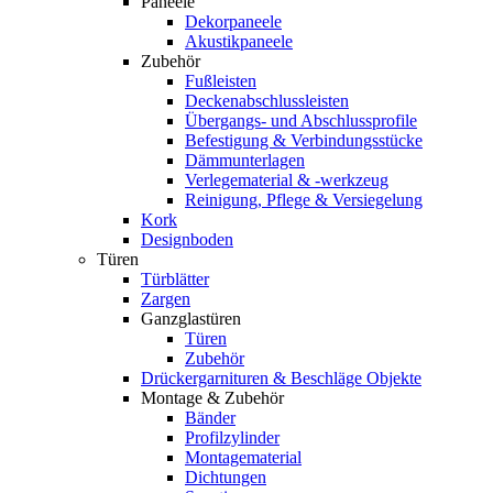
Paneele
Dekorpaneele
Akustikpaneele
Zubehör
Fußleisten
Deckenabschlussleisten
Übergangs- und Abschlussprofile
Befestigung & Verbindungsstücke
Dämmunterlagen
Verlegematerial & -werkzeug
Reinigung, Pflege & Versiegelung
Kork
Designboden
Türen
Türblätter
Zargen
Ganzglastüren
Türen
Zubehör
Drückergarnituren & Beschläge Objekte
Montage & Zubehör
Bänder
Profilzylinder
Montagematerial
Dichtungen