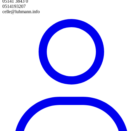
05141 3843 0
0514193207
celle@luhmann.info