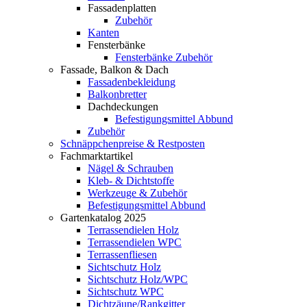
Fassadenplatten
Zubehör
Kanten
Fensterbänke
Fensterbänke Zubehör
Fassade, Balkon & Dach
Fassadenbekleidung
Balkonbretter
Dachdeckungen
Befestigungsmittel Abbund
Zubehör
Schnäppchenpreise & Restposten
Fachmarktartikel
Nägel & Schrauben
Kleb- & Dichtstoffe
Werkzeuge & Zubehör
Befestigungsmittel Abbund
Gartenkatalog 2025
Terrassendielen Holz
Terrassendielen WPC
Terrassenfliesen
Sichtschutz Holz
Sichtschutz Holz/WPC
Sichtschutz WPC
Dichtzäune/Rankgitter